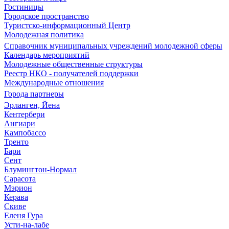
Гостиницы
Городское пространство
Туристско-информационный Центр
Молодежная политика
Справочник муниципальных учреждений молодежной сферы
Календарь мероприятий
Молодежные общественные структуры
Реестр НКО - получателей поддержки
Международные отношения
Города партнеры
Эрланген, Йена
Кентербери
Ангиари
Кампобассо
Тренто
Бари
Сент
Блумингтон-Нормал
Сарасота
Мэрион
Керава
Скиве
Еленя Гура
Усти-на-лабе