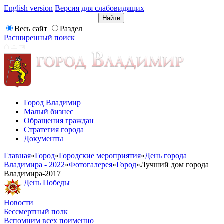
English version
Версия для слабовидящих
Весь сайт
Раздел
Расширенный поиск
Город Владимир
Малый бизнес
Обращения граждан
Стратегия города
Документы
Главная
»
Город
»
Городские мероприятия
»
День города
Владимира - 2022
»
Фотогалерея
»
Город
»
Лучший дом города
Владимира-2017
День Победы
Новости
Бессмертный полк
Вспомним всех поименно