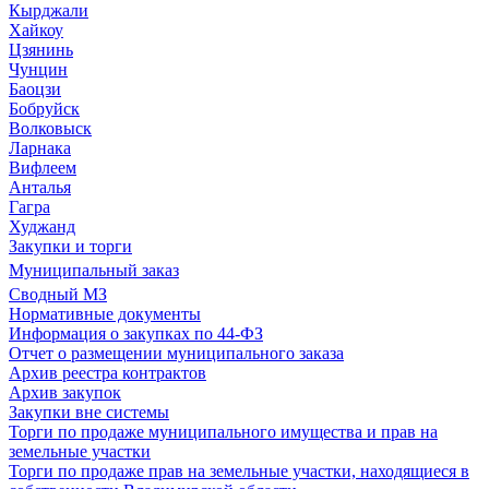
Кырджали
Хайкоу
Цзянинь
Чунцин
Баоцзи
Бобруйск
Волковыск
Ларнака
Вифлеем
Анталья
Гагра
Худжанд
Закупки и торги
Муниципальный заказ
Сводный МЗ
Нормативные документы
Информация о закупках по 44-ФЗ
Отчет о размещении муниципального заказа
Архив реестра контрактов
Архив закупок
Закупки вне системы
Торги по продаже муниципального имущества и прав на
земельные участки
Торги по продаже прав на земельные участки, находящиеся в