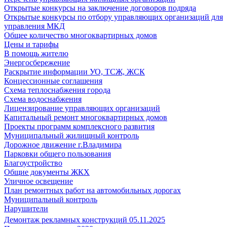
Открытые конкурсы на заключение договоров подряда
Открытые конкурсы по отбору управляющих организаций для
управления МКД
Общее количество многоквартирных домов
Цены и тарифы
В помощь жителю
Энергосбережение
Раскрытие информации УО, ТСЖ, ЖСК
Концессионные соглашения
Схема теплоснабжения города
Схема водоснабжения
Лицензирование управляющих организаций
Капитальный ремонт многоквартирных домов
Проекты программ комплексного развития
Муниципальный жилищный контроль
Дорожное движение г.Владимира
Парковки общего пользования
Благоустройство
Общие документы ЖКХ
Уличное освещение
План ремонтных работ на автомобильных дорогах
Муниципальный контроль
Нарушители
Демонтаж рекламных конструкций 05.11.2025