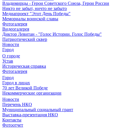
Владимирцы - Герои Советского Союза, Герои России
Никто не забыт, ничто не забыто
Медиапроект "Этот День Победы"
Мемориалы воинской славы
Фотогалерея
Видеогалерея
Диктор Левитан - "Голос Истории. Голос Победы"
Патриотический сквер
Новости
Город
О городе
Устав
Историческая справка
Фотогалерея
Город
Город в лицах
70 лет Великой Победе
Некоммерческие организации
Новости
Перечень НКО
Муниципальный социальный грант
Выставка-презентация НКО
Контакты
Фотоотчет