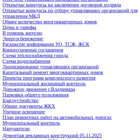
Открытые конкурсы на заключение договоров подряда
Открытые конкурсы по отбору управляющих организаций для
управления МКД
Общее количество многоквартирных домов
Цены и тарифы
В помощь жителю
Энергосбережение
Раскрытие информации УО, ТСЖ, ЖСК
Концессионные соглашения
Схема теплоснабжения города
Схема водоснабжения
Лицензирование управляющих организаций
Капитальный ремонт многоквартирных домов
Проекты программ комплексного развития
Муниципальный жилищный контроль
Дорожное движение г.Владимира
Парковки общего пользования
Благоустройство
Общие документы ЖКХ
Уличное освещение
План ремонтных работ на автомобильных дорогах
Муниципальный контроль
Нарушители
Демонтаж рекламных конструкций 05.11.2025