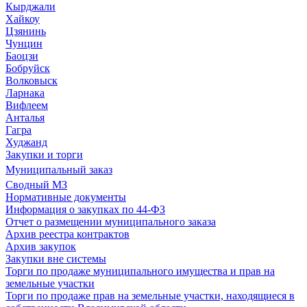
Кырджали
Хайкоу
Цзянинь
Чунцин
Баоцзи
Бобруйск
Волковыск
Ларнака
Вифлеем
Анталья
Гагра
Худжанд
Закупки и торги
Муниципальный заказ
Сводный МЗ
Нормативные документы
Информация о закупках по 44-ФЗ
Отчет о размещении муниципального заказа
Архив реестра контрактов
Архив закупок
Закупки вне системы
Торги по продаже муниципального имущества и прав на
земельные участки
Торги по продаже прав на земельные участки, находящиеся в