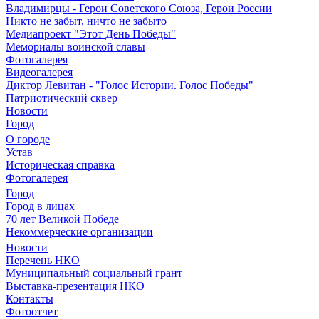
Владимирцы - Герои Советского Союза, Герои России
Никто не забыт, ничто не забыто
Медиапроект "Этот День Победы"
Мемориалы воинской славы
Фотогалерея
Видеогалерея
Диктор Левитан - "Голос Истории. Голос Победы"
Патриотический сквер
Новости
Город
О городе
Устав
Историческая справка
Фотогалерея
Город
Город в лицах
70 лет Великой Победе
Некоммерческие организации
Новости
Перечень НКО
Муниципальный социальный грант
Выставка-презентация НКО
Контакты
Фотоотчет