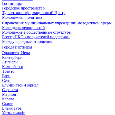
Гостиницы
Городское пространство
Туристско-информационный Центр
Молодежная политика
Справочник муниципальных учреждений молодежной сферы
Календарь мероприятий
Молодежные общественные структуры
Реестр НКО - получателей поддержки
Международные отношения
Города партнеры
Эрланген, Йена
Кентербери
Ангиари
Кампобассо
Тренто
Бари
Сент
Блумингтон-Нормал
Сарасота
Мэрион
Керава
Скиве
Еленя Гура
Усти-на-лабе