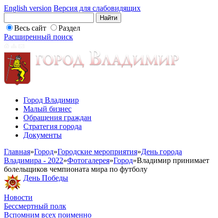
English version
Версия для слабовидящих
Весь сайт
Раздел
Расширенный поиск
Город Владимир
Малый бизнес
Обращения граждан
Стратегия города
Документы
Главная
»
Город
»
Городские мероприятия
»
День города
Владимира - 2022
»
Фотогалерея
»
Город
»
Владимир принимает
болельщиков чемпионата мира по футболу
День Победы
Новости
Бессмертный полк
Вспомним всех поименно