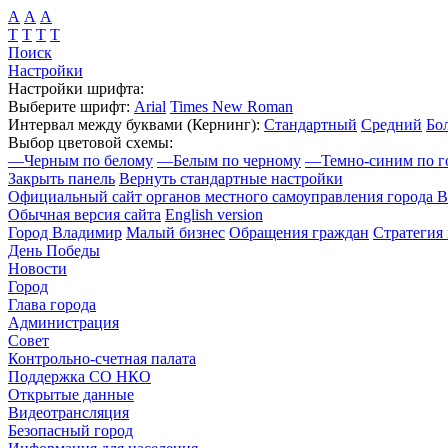
А
А
А
Т
Т
Т
Т
Поиск
Настройки
Настройки шрифта:
Выберите шрифт:
Arial
Times New Roman
Интервал между буквами
(Кернинг)
:
Стандартный
Средний
Бо
Выбор цветовой схемы:
—
Черным по белому
—
Белым по черному
—
Темно-синим по г
Закрыть панель
Вернуть стандартные настройки
Официальный сайт органов местного самоуправления города 
Обычная версия сайта
English version
Город Владимир
Малый бизнес
Обращения граждан
Стратегия 
День Победы
Новости
Город
Глава города
Администрация
Совет
Контрольно-счетная палата
Поддержка СО НКО
Открытые данные
Видеотрансляция
Безопасный город