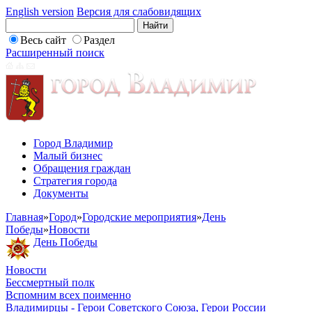
English version
Версия для слабовидящих
Весь сайт
Раздел
Расширенный поиск
Город Владимир
Малый бизнес
Обращения граждан
Стратегия города
Документы
Главная
»
Город
»
Городские мероприятия
»
День
Победы
»
Новости
День Победы
Новости
Бессмертный полк
Вспомним всех поименно
Владимирцы - Герои Советского Союза, Герои России