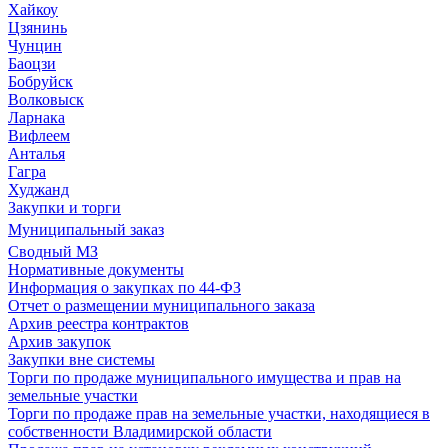
Хайкоу
Цзянинь
Чунцин
Баоцзи
Бобруйск
Волковыск
Ларнака
Вифлеем
Анталья
Гагра
Худжанд
Закупки и торги
Муниципальный заказ
Сводный МЗ
Нормативные документы
Информация о закупках по 44-ФЗ
Отчет о размещении муниципального заказа
Архив реестра контрактов
Архив закупок
Закупки вне системы
Торги по продаже муниципального имущества и прав на
земельные участки
Торги по продаже прав на земельные участки, находящиеся в
собственности Владимирской области