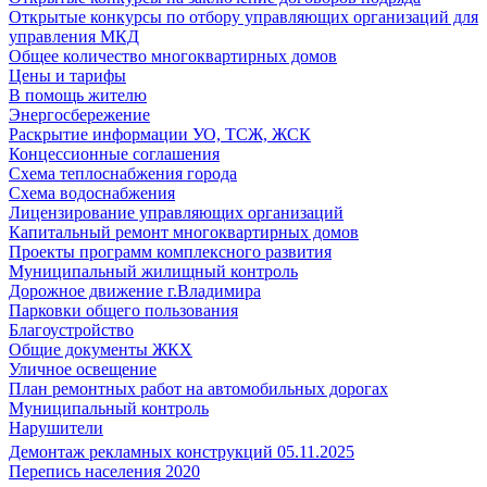
Открытые конкурсы по отбору управляющих организаций для
управления МКД
Общее количество многоквартирных домов
Цены и тарифы
В помощь жителю
Энергосбережение
Раскрытие информации УО, ТСЖ, ЖСК
Концессионные соглашения
Схема теплоснабжения города
Схема водоснабжения
Лицензирование управляющих организаций
Капитальный ремонт многоквартирных домов
Проекты программ комплексного развития
Муниципальный жилищный контроль
Дорожное движение г.Владимира
Парковки общего пользования
Благоустройство
Общие документы ЖКХ
Уличное освещение
План ремонтных работ на автомобильных дорогах
Муниципальный контроль
Нарушители
Демонтаж рекламных конструкций 05.11.2025
Перепись населения 2020