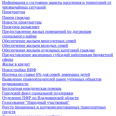
Информация о состоянии защиты населения и территорий от
чрезвычайных ситуаций
Прокуратура
Прием граждан
Новости прокуратуры
Прокурор разъясняет
Предоставление жилых помещений по договорам
социального найма
Обеспечение жильем многодетных семей
Обеспечение жильем молодых семей
Обеспечение жильем отдельных категорий граждан
Предоставление жилищных субсидий работникам бюджетной
сферы
Жилье в кредит
Новостройки ВИФ
Ипотека по ставке 6% для семей, имеющих детей
Выявление правообладателей ранее учтенных объектов
недвижимости
Бесплатная юридическая помощь
Городской фонд социальной поддержки
Отделение ПФР по Владимирской области
Голосование "Народный участковый"
Реестр брошенных и разукомплектованных транспортных
средств