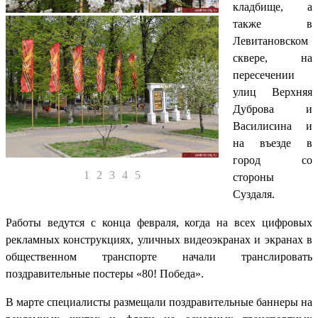
кладбище, а
также в
Левитановском
сквере, на
пересечении
улиц Верхняя
Дуброва и
Василисина и
на въезде в
город со
1
2
3
4
5
стороны
Суздаля.
Работы ведутся с конца февраля, когда на всех цифровых
рекламных конструкциях, уличных видеоэкранах и экранах в
общественном транспорте начали транслировать
поздравительные постеры «80! Победа».
В марте специалисты размещали поздравительные баннеры на