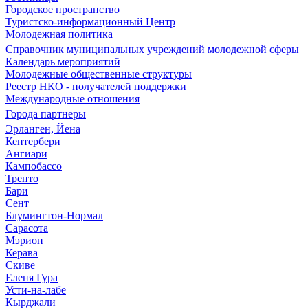
Городское пространство
Туристско-информационный Центр
Молодежная политика
Справочник муниципальных учреждений молодежной сферы
Календарь мероприятий
Молодежные общественные структуры
Реестр НКО - получателей поддержки
Международные отношения
Города партнеры
Эрланген, Йена
Кентербери
Ангиари
Кампобассо
Тренто
Бари
Сент
Блумингтон-Нормал
Сарасота
Мэрион
Керава
Скиве
Еленя Гура
Усти-на-лабе
Кырджали