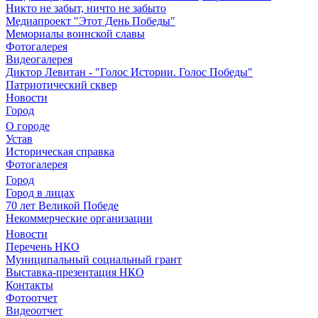
Никто не забыт, ничто не забыто
Медиапроект "Этот День Победы"
Мемориалы воинской славы
Фотогалерея
Видеогалерея
Диктор Левитан - "Голос Истории. Голос Победы"
Патриотический сквер
Новости
Город
О городе
Устав
Историческая справка
Фотогалерея
Город
Город в лицах
70 лет Великой Победе
Некоммерческие организации
Новости
Перечень НКО
Муниципальный социальный грант
Выставка-презентация НКО
Контакты
Фотоотчет
Видеоотчет