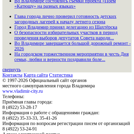
Во Владимире состоялись съёмки проекта «Поём
«Катюшу» на разных языках»
Глава города лично проверил готовность детских
загородных лагерей к началу летнего сезона
Город Владимир принял делегацию из Шахтёрска
О безопасности избирательных участков в период
проведения выборов депутатов Совета народн...
Во Владимире завершается большой дорожный ремонт -
2026
На городском торжественном мероприятии в честь Дня
семьи, любви и верности поздравили боле...
свернуть
Контакты
Карта сайта
Статистика
© 1997-2026 Официальный сайт органов
местного самоуправления города Владимира
www.vladimir-city.ru
Телефоны:
Приёмная главы города:
8 (4922) 53-28-17
Информация о работе с обращениями граждан:
8 (4922) 35-33-33, 35-41-26
Информация по вопросам регистрации писем от организаций
8 (4922) 53-24-91