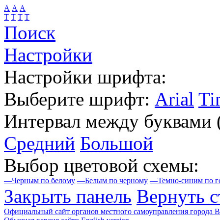
А
А
А
Т
Т
Т
Т
Поиск
Настройки
Настройки шрифта:
Выберите шрифт:
Arial
Ti
Интервал между буквами
Средний
Большой
Выбор цветовой схемы:
—
Черным по белому
—
Белым по черному
—
Темно-синим по г
Закрыть панель
Вернуть с
Официальный сайт органов местного самоуправления города 