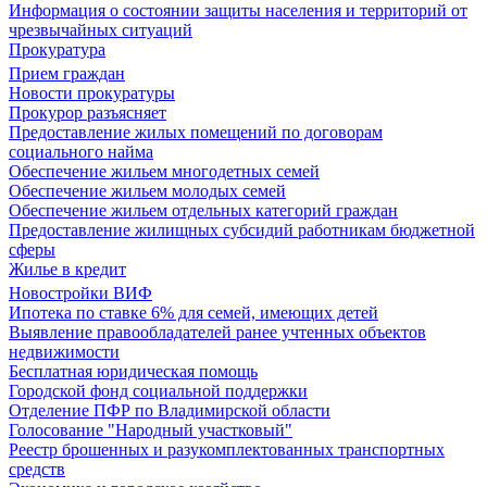
Информация о состоянии защиты населения и территорий от
чрезвычайных ситуаций
Прокуратура
Прием граждан
Новости прокуратуры
Прокурор разъясняет
Предоставление жилых помещений по договорам
социального найма
Обеспечение жильем многодетных семей
Обеспечение жильем молодых семей
Обеспечение жильем отдельных категорий граждан
Предоставление жилищных субсидий работникам бюджетной
сферы
Жилье в кредит
Новостройки ВИФ
Ипотека по ставке 6% для семей, имеющих детей
Выявление правообладателей ранее учтенных объектов
недвижимости
Бесплатная юридическая помощь
Городской фонд социальной поддержки
Отделение ПФР по Владимирской области
Голосование "Народный участковый"
Реестр брошенных и разукомплектованных транспортных
средств