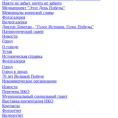
Никто не забыт, ничто не забыто
Медиапроект "Этот День Победы"
Мемориалы воинской славы
Фотогалерея
Видеогалерея
Диктор Левитан - "Голос Истории. Голос Победы"
Патриотический сквер
Новости
Город
О городе
Устав
Историческая справка
Фотогалерея
Город
Город в лицах
70 лет Великой Победе
Некоммерческие организации
Новости
Перечень НКО
Муниципальный социальный грант
Выставка-презентация НКО
Контакты
Фотоотчет
Видеоотчет