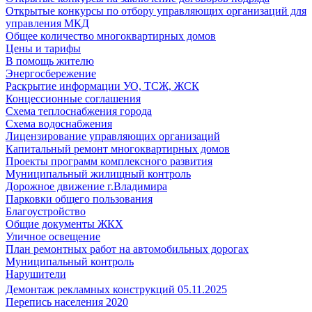
Открытые конкурсы по отбору управляющих организаций для
управления МКД
Общее количество многоквартирных домов
Цены и тарифы
В помощь жителю
Энергосбережение
Раскрытие информации УО, ТСЖ, ЖСК
Концессионные соглашения
Схема теплоснабжения города
Схема водоснабжения
Лицензирование управляющих организаций
Капитальный ремонт многоквартирных домов
Проекты программ комплексного развития
Муниципальный жилищный контроль
Дорожное движение г.Владимира
Парковки общего пользования
Благоустройство
Общие документы ЖКХ
Уличное освещение
План ремонтных работ на автомобильных дорогах
Муниципальный контроль
Нарушители
Демонтаж рекламных конструкций 05.11.2025
Перепись населения 2020