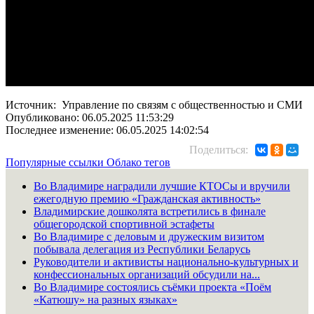
Источник: Управление по связям с общественностью и СМИ
Опубликовано: 06.05.2025 11:53:29
Последнее изменение: 06.05.2025 14:02:54
Поделиться:
Популярные ссылки
Облако тегов
Во Владимире наградили лучшие КТОСы и вручили
ежегодную премию «Гражданская активность»
Владимирские дошколята встретились в финале
общегородской спортивной эстафеты
Во Владимире с деловым и дружеским визитом
побывала делегация из Республики Беларусь
Руководители и активисты национально-культурных и
конфессиональных организаций обсудили на...
Во Владимире состоялись съёмки проекта «Поём
«Катюшу» на разных языках»