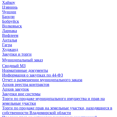
Хайкоу
Цзянинь
Чунцин
Баоцзи
Бобруйск
Волковыск
Ларнака
Вифлеем
Анталья
Гагра
Худжанд
Закупки и торги
Муниципальный заказ
Сводный МЗ
Нормативные документы
Информация о закупках по 44-ФЗ
Отчет о размещении муниципального заказа
Архив реестра контрактов
Архив закупок
Закупки вне системы
Торги по продаже муниципального имущества и прав на
земельные участки
Торги по продаже прав на земельные участки, находящиеся в
собственности Владимирской области