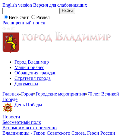
English version
Версия для слабовидящих
Весь сайт
Раздел
Расширенный поиск
Город Владимир
Малый бизнес
Обращения граждан
Стратегия города
Документы
Главная
»
Город
»
Городские мероприятия
»
70 лет Великой
Победе
День Победы
Новости
Бессмертный полк
Вспомним всех поименно
Владимирцы - Герои Советского Союза, Герои России