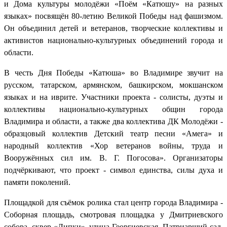
и Дома культуры молодёжи «Поём «Катюшу» на разных
языках» посвящён 80-летию Великой Победы над фашизмом.
Он объединил детей и ветеранов, творческие коллективы и
активистов национально-культурных объединений города и
области.
В честь Дня Победы «Катюша» во Владимире звучит на
русском, татарском, армянском, башкирском, мокшанском
языках и на иврите. Участники проекта - солисты, дуэты и
коллективы национально-культурных общин города
Владимира и области, а также два коллектива ДК Молодёжи -
образцовый коллектив Детский театр песни «Амега» и
народный коллектив «Хор ветеранов войны, труда и
Вооружённых сил им. В. Г. Погосова». Организаторы
подчёркивают, что проект - символ единства, силы духа и
памяти поколений.
Площадкой для съёмок ролика стал центр города Владимира -
Соборная площадь, смотровая площадка у Дмитриевского
собора, сквер «Липки», улица Георгиевская, Патриарший сад.