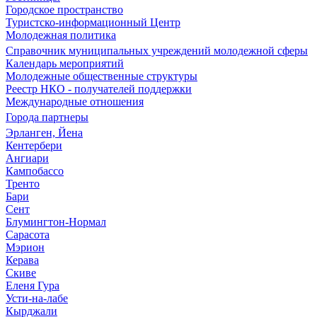
Городское пространство
Туристско-информационный Центр
Молодежная политика
Справочник муниципальных учреждений молодежной сферы
Календарь мероприятий
Молодежные общественные структуры
Реестр НКО - получателей поддержки
Международные отношения
Города партнеры
Эрланген, Йена
Кентербери
Ангиари
Кампобассо
Тренто
Бари
Сент
Блумингтон-Нормал
Сарасота
Мэрион
Керава
Скиве
Еленя Гура
Усти-на-лабе
Кырджали