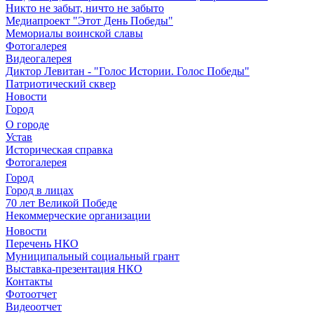
Никто не забыт, ничто не забыто
Медиапроект "Этот День Победы"
Мемориалы воинской славы
Фотогалерея
Видеогалерея
Диктор Левитан - "Голос Истории. Голос Победы"
Патриотический сквер
Новости
Город
О городе
Устав
Историческая справка
Фотогалерея
Город
Город в лицах
70 лет Великой Победе
Некоммерческие организации
Новости
Перечень НКО
Муниципальный социальный грант
Выставка-презентация НКО
Контакты
Фотоотчет
Видеоотчет