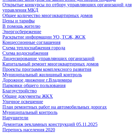
Открытые конкурсы по отбору управляющих организаций для
управления МКД
Общее количество многоквартирных домов
Цены и тарифы
В помощь жителю
Энергосбережение
Раскрытие информации УО, ТСЖ, ЖСК
Концессионные соглашения
Схема теплоснабжения города
Схема водоснабжения
Лицензирование управляющих организаций
Капитальный ремонт многоквартирных домов
Проекты программ комплексного развития
Муниципальный жилищный контроль
Дорожное движение г.Владимира
Парковки общего пользования
Благоустройство
Общие документы ЖКХ
Уличное освещение
План ремонтных работ на автомобильных дорогах
Муниципальный контроль
Нарушители
Демонтаж рекламных конструкций 05.11.2025
Перепись населения 2020