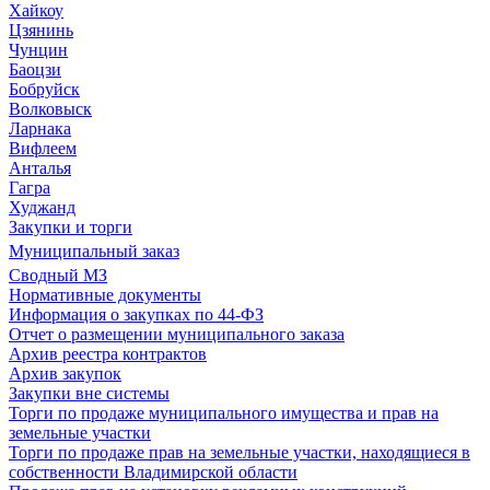
Хайкоу
Цзянинь
Чунцин
Баоцзи
Бобруйск
Волковыск
Ларнака
Вифлеем
Анталья
Гагра
Худжанд
Закупки и торги
Муниципальный заказ
Сводный МЗ
Нормативные документы
Информация о закупках по 44-ФЗ
Отчет о размещении муниципального заказа
Архив реестра контрактов
Архив закупок
Закупки вне системы
Торги по продаже муниципального имущества и прав на
земельные участки
Торги по продаже прав на земельные участки, находящиеся в
собственности Владимирской области