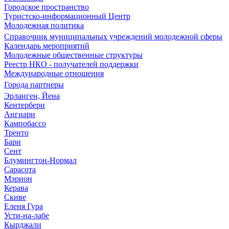
Городское пространство
Туристско-информационный Центр
Молодежная политика
Справочник муниципальных учреждений молодежной сферы
Календарь мероприятий
Молодежные общественные структуры
Реестр НКО - получателей поддержки
Международные отношения
Города партнеры
Эрланген, Йена
Кентербери
Ангиари
Кампобассо
Тренто
Бари
Сент
Блумингтон-Нормал
Сарасота
Мэрион
Керава
Скиве
Еленя Гура
Усти-на-лабе
Кырджали