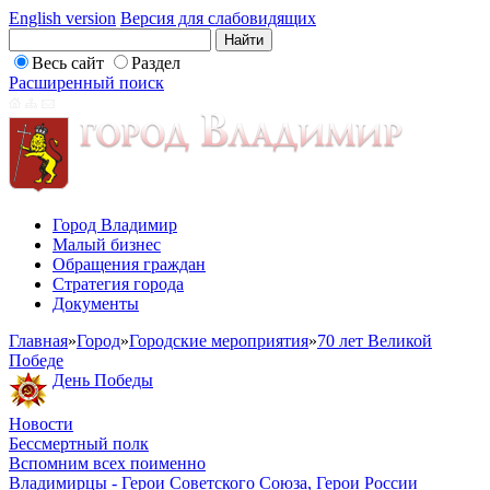
English version
Версия для слабовидящих
Весь сайт
Раздел
Расширенный поиск
Город Владимир
Малый бизнес
Обращения граждан
Стратегия города
Документы
Главная
»
Город
»
Городские мероприятия
»
70 лет Великой
Победе
День Победы
Новости
Бессмертный полк
Вспомним всех поименно
Владимирцы - Герои Советского Союза, Герои России