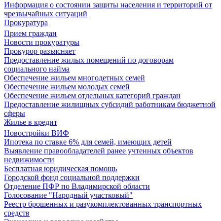
Информация о состоянии защиты населения и территорий от
чрезвычайных ситуаций
Прокуратура
Прием граждан
Новости прокуратуры
Прокурор разъясняет
Предоставление жилых помещений по договорам
социального найма
Обеспечение жильем многодетных семей
Обеспечение жильем молодых семей
Обеспечение жильем отдельных категорий граждан
Предоставление жилищных субсидий работникам бюджетной
сферы
Жилье в кредит
Новостройки ВИФ
Ипотека по ставке 6% для семей, имеющих детей
Выявление правообладателей ранее учтенных объектов
недвижимости
Бесплатная юридическая помощь
Городской фонд социальной поддержки
Отделение ПФР по Владимирской области
Голосование "Народный участковый"
Реестр брошенных и разукомплектованных транспортных
средств