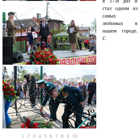
в 17-й раз и
стал одним из
самых
любимых в
нашем городе.
С
1
2
3
4
5
6
7
8
9
10