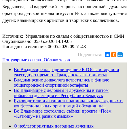
Бердышева, «Гвардейский марш», исполненный духовым
оркестром детской школы искусств №5, а также выступления
других владимирских артистов и творческих коллективов.
Источник: Управление по связям с общественностью и СМИ
Опубликовано: 05.05.2026 14:19:05
Последнее изменение: 06.05.2026 09:51:48
Поделиться:
Популярные ссылки
Облако тегов
Во Владимире наградили лучшие КТОСы и вручили
ежегодную премию «Гражданская активность»
Владимирские дошколята встретились в финале
общегородской спортивной эстафеты
Во Владимире с деловым и дружеским визитом
побывала делегация из Республики Беларусь
Руководители и активисты национально-культурных и
конфессиональных организаций обсудили на...
Во Владимире состоялись съёмки проекта «Поём
«Катюшу» на разных языках»
О неблагоприятных погодных явлениях