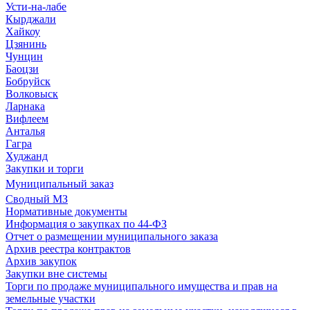
Усти-на-лабе
Кырджали
Хайкоу
Цзянинь
Чунцин
Баоцзи
Бобруйск
Волковыск
Ларнака
Вифлеем
Анталья
Гагра
Худжанд
Закупки и торги
Муниципальный заказ
Сводный МЗ
Нормативные документы
Информация о закупках по 44-ФЗ
Отчет о размещении муниципального заказа
Архив реестра контрактов
Архив закупок
Закупки вне системы
Торги по продаже муниципального имущества и прав на
земельные участки