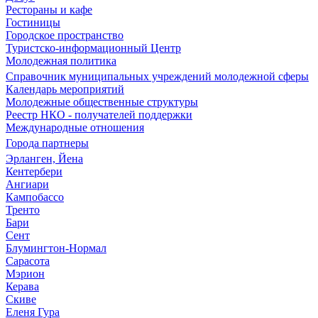
Рестораны и кафе
Гостиницы
Городское пространство
Туристско-информационный Центр
Молодежная политика
Справочник муниципальных учреждений молодежной сферы
Календарь мероприятий
Молодежные общественные структуры
Реестр НКО - получателей поддержки
Международные отношения
Города партнеры
Эрланген, Йена
Кентербери
Ангиари
Кампобассо
Тренто
Бари
Сент
Блумингтон-Нормал
Сарасота
Мэрион
Керава
Скиве
Еленя Гура