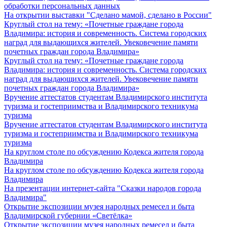
обработки персональных данных
На открытии выставки "Сделано мамой, сделано в России"
Круглый стол на тему: «Почетные граждане города
Владимира: история и современность. Система городских
наград для выдающихся жителей. Увековечение памяти
почетных граждан города Владимира»
Круглый стол на тему: «Почетные граждане города
Владимира: история и современность. Система городских
наград для выдающихся жителей. Увековечение памяти
почетных граждан города Владимира»
Вручение аттестатов студентам Владимирского института
туризма и гостеприимства и Владимирского техникума
туризма
Вручение аттестатов студентам Владимирского института
туризма и гостеприимства и Владимирского техникума
туризма
На круглом столе по обсуждению Кодекса жителя города
Владимира
На круглом столе по обсуждению Кодекса жителя города
Владимира
На презентации интернет-сайта "Сказки народов города
Владимира"
Открытие экспозиции музея народных ремесел и быта
Владимирской губернии «Светёлка»
Открытие экспозиции музея народных ремесел и быта