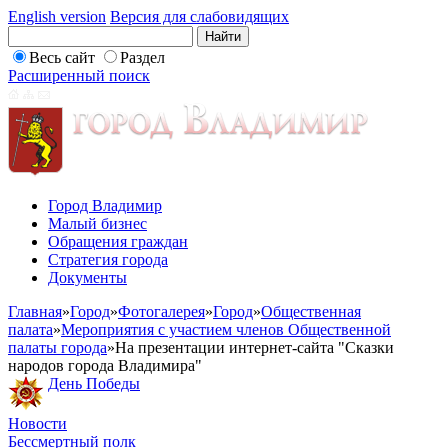
English version
Версия для слабовидящих
Весь сайт
Раздел
Расширенный поиск
Город Владимир
Малый бизнес
Обращения граждан
Стратегия города
Документы
Главная
»
Город
»
Фотогалерея
»
Город
»
Общественная
палата
»
Мероприятия с участием членов Общественной
палаты города
»
На презентации интернет-сайта "Сказки
народов города Владимира"
День Победы
Новости
Бессмертный полк