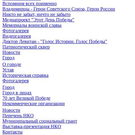
Вспомним всех поименно
Владимирцы - Герои Советского Союза, Герои России
Никто не забыт, ничто не забыто
Медиапроект "Этот День Победы"
Мемориалы воинской славы
Фотогалерея
Видеогалерея
Диктор Левитан - "Голос Истории. Голос Победы"
Патриотический сквер
Новости
Город
О городе
Устав
Историческая справка
Фотогалерея
Город
Город в лицах
70 лет Великой Победе
Некоммерческие организации
Новости
Перечень НКО
Муниципальный социальный грант
Выставка-презентация НКО
Контакты