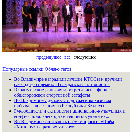
предыдущее
все
следующее
Популярные ссылки
Облако тегов
Во Владимире наградили лучшие КТОСы и вручили
ежегодную премию «Гражданская активность»
Владимирские дошколята встретились в финале
общегородской спортивной эстафеты
Во Владимире с деловым и дружеским визитом
побывала делегация из Республики Беларусь
Руководители и активисты национально-культурных и
конфессиональных организаций обсудили на...
Во Владимире состоялись съёмки проекта «Поём
«Катюшу» на разных языках»