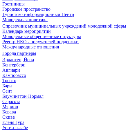
Гостиницы
Городское пространство
Туристско-информационный Центр
Молодежная политика
Справочник муниципальных учреждений молодежной сферы
Календарь мероприятий
Молодежные общественные структуры
Реестр НКО - получателей поддержки
Международные отношения
Города партнеры
Эрланген, Йена
Кентербери
Ангиари
Кампобассо
Тренто
Бари
Сент
Блумингтон-Нормал
Сарасота
Мэрион
Керава
Скиве
Еленя Гура
Усти-на-лабе