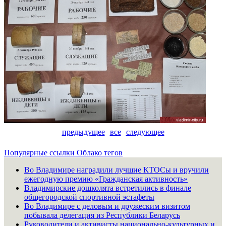
предыдущее
все
следующее
Популярные ссылки
Облако тегов
Во Владимире наградили лучшие КТОСы и вручили
ежегодную премию «Гражданская активность»
Владимирские дошколята встретились в финале
общегородской спортивной эстафеты
Во Владимире с деловым и дружеским визитом
побывала делегация из Республики Беларусь
Руководители и активисты национально-культурных и