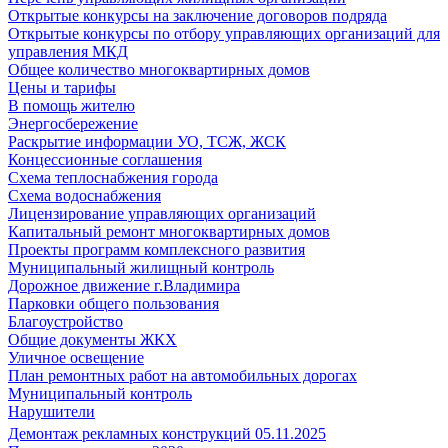
Открытые конкурсы на заключение договоров подряда
Открытые конкурсы по отбору управляющих организаций для
управления МКД
Общее количество многоквартирных домов
Цены и тарифы
В помощь жителю
Энергосбережение
Раскрытие информации УО, ТСЖ, ЖСК
Концессионные соглашения
Схема теплоснабжения города
Схема водоснабжения
Лицензирование управляющих организаций
Капитальный ремонт многоквартирных домов
Проекты программ комплексного развития
Муниципальный жилищный контроль
Дорожное движение г.Владимира
Парковки общего пользования
Благоустройство
Общие документы ЖКХ
Уличное освещение
План ремонтных работ на автомобильных дорогах
Муниципальный контроль
Нарушители
Демонтаж рекламных конструкций 05.11.2025