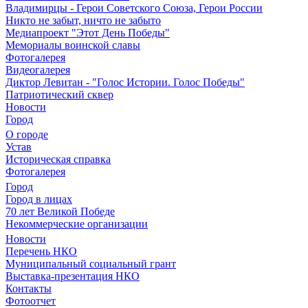
Владимирцы - Герои Советского Союза, Герои России
Никто не забыт, ничто не забыто
Медиапроект "Этот День Победы"
Мемориалы воинской славы
Фотогалерея
Видеогалерея
Диктор Левитан - "Голос Истории. Голос Победы"
Патриотический сквер
Новости
Город
О городе
Устав
Историческая справка
Фотогалерея
Город
Город в лицах
70 лет Великой Победе
Некоммерческие организации
Новости
Перечень НКО
Муниципальный социальный грант
Выставка-презентация НКО
Контакты
Фотоотчет