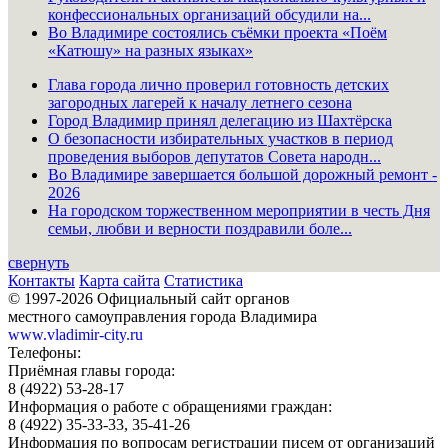
конфессиональных организаций обсудили на...
Во Владимире состоялись съёмки проекта «Поём
«Катюшу» на разных языках»
Глава города лично проверил готовность детских
загородных лагерей к началу летнего сезона
Город Владимир принял делегацию из Шахтёрска
О безопасности избирательных участков в период
проведения выборов депутатов Совета народн...
Во Владимире завершается большой дорожный ремонт -
2026
На городском торжественном мероприятии в честь Дня
семьи, любви и верности поздравили боле...
свернуть
Контакты
Карта сайта
Статистика
© 1997-2026 Официальный сайт органов
местного самоуправления города Владимира
www.vladimir-city.ru
Телефоны:
Приёмная главы города:
8 (4922) 53-28-17
Информация о работе с обращениями граждан:
8 (4922) 35-33-33, 35-41-26
Информация по вопросам регистрации писем от организаций