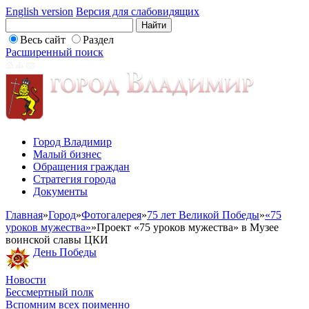
English version
Версия для слабовидящих
Весь сайт
Раздел
Расширенный поиск
Город Владимир
Малый бизнес
Обращения граждан
Стратегия города
Документы
Главная
»
Город
»
Фотогалерея
»
75 лет Великой Победы
»
«75
уроков мужества»
»
Проект «75 уроков мужества» в Музее
воинской славы ЦКИ
День Победы
Новости
Бессмертный полк
Вспомним всех поименно