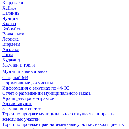
Кырджали
Хайкоу
Цзянинь
Чунцин
Баоцзи
Бобруйск
Волковыск
Ларнака
Вифлеем
Анталья
Гагра
Худжанд
Закупки и торги
Муниципальный заказ
Сводный МЗ
Нормативные документы
Информация о закупках по 44-ФЗ
Отчет о размещении муниципального заказа
Архив реестра контрактов
Архив закупок
Закупки вне системы
Торги по продаже муниципального имущества и прав на
земельные участки
Торги по продаже прав на земельные участки, находящиеся в