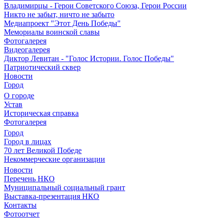
Владимирцы - Герои Советского Союза, Герои России
Никто не забыт, ничто не забыто
Медиапроект "Этот День Победы"
Мемориалы воинской славы
Фотогалерея
Видеогалерея
Диктор Левитан - "Голос Истории. Голос Победы"
Патриотический сквер
Новости
Город
О городе
Устав
Историческая справка
Фотогалерея
Город
Город в лицах
70 лет Великой Победе
Некоммерческие организации
Новости
Перечень НКО
Муниципальный социальный грант
Выставка-презентация НКО
Контакты
Фотоотчет