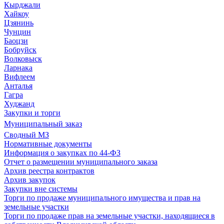
Кырджали
Хайкоу
Цзянинь
Чунцин
Баоцзи
Бобруйск
Волковыск
Ларнака
Вифлеем
Анталья
Гагра
Худжанд
Закупки и торги
Муниципальный заказ
Сводный МЗ
Нормативные документы
Информация о закупках по 44-ФЗ
Отчет о размещении муниципального заказа
Архив реестра контрактов
Архив закупок
Закупки вне системы
Торги по продаже муниципального имущества и прав на
земельные участки
Торги по продаже прав на земельные участки, находящиеся в