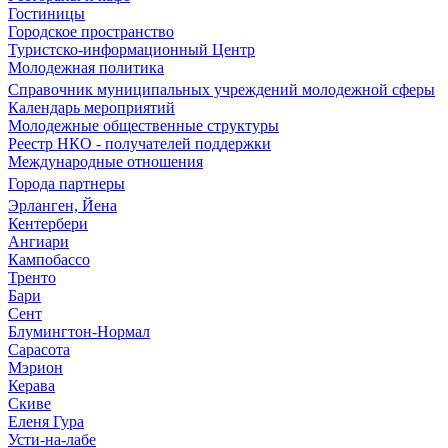
Гостиницы
Городское пространство
Туристско-информационный Центр
Молодежная политика
Справочник муниципальных учреждений молодежной сферы
Календарь мероприятий
Молодежные общественные структуры
Реестр НКО - получателей поддержки
Международные отношения
Города партнеры
Эрланген, Йена
Кентербери
Ангиари
Кампобассо
Тренто
Бари
Сент
Блумингтон-Нормал
Сарасота
Мэрион
Керава
Скиве
Еленя Гура
Усти-на-лабе