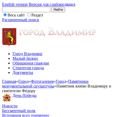
English version
Версия для слабовидящих
Весь сайт
Раздел
Расширенный поиск
Город Владимир
Малый бизнес
Обращения граждан
Стратегия города
Документы
Главная
»
Город
»
Фотогалерея
»
Город
»
Памятники
монументальной скульптуры
»
Памятник князю Владимиру и
святителю Фёдору
День Победы
Новости
Бессмертный полк
Вспомним всех поименно