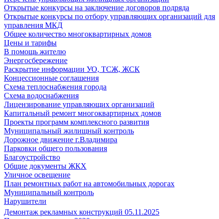
Открытые конкурсы на заключение договоров подряда
Открытые конкурсы по отбору управляющих организаций для
управления МКД
Общее количество многоквартирных домов
Цены и тарифы
В помощь жителю
Энергосбережение
Раскрытие информации УО, ТСЖ, ЖСК
Концессионные соглашения
Схема теплоснабжения города
Схема водоснабжения
Лицензирование управляющих организаций
Капитальный ремонт многоквартирных домов
Проекты программ комплексного развития
Муниципальный жилищный контроль
Дорожное движение г.Владимира
Парковки общего пользования
Благоустройство
Общие документы ЖКХ
Уличное освещение
План ремонтных работ на автомобильных дорогах
Муниципальный контроль
Нарушители
Демонтаж рекламных конструкций 05.11.2025