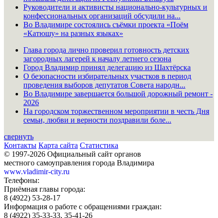
Руководители и активисты национально-культурных и
конфессиональных организаций обсудили на...
Во Владимире состоялись съёмки проекта «Поём
«Катюшу» на разных языках»
Глава города лично проверил готовность детских
загородных лагерей к началу летнего сезона
Город Владимир принял делегацию из Шахтёрска
О безопасности избирательных участков в период
проведения выборов депутатов Совета народн...
Во Владимире завершается большой дорожный ремонт -
2026
На городском торжественном мероприятии в честь Дня
семьи, любви и верности поздравили боле...
свернуть
Контакты
Карта сайта
Статистика
© 1997-2026 Официальный сайт органов
местного самоуправления города Владимира
www.vladimir-city.ru
Телефоны:
Приёмная главы города:
8 (4922) 53-28-17
Информация о работе с обращениями граждан:
8 (4922) 35-33-33, 35-41-26