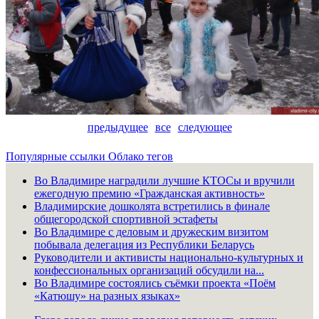
предыдущее
все
следующее
Популярные ссылки
Облако тегов
Во Владимире наградили лучшие КТОСы и вручили
ежегодную премию «Гражданская активность»
Владимирские дошколята встретились в финале
общегородской спортивной эстафеты
Во Владимире с деловым и дружеским визитом
побывала делегация из Республики Беларусь
Руководители и активисты национально-культурных и
конфессиональных организаций обсудили на...
Во Владимире состоялись съёмки проекта «Поём
«Катюшу» на разных языках»