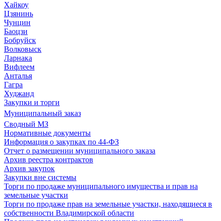
Хайкоу
Цзянинь
Чунцин
Баоцзи
Бобруйск
Волковыск
Ларнака
Вифлеем
Анталья
Гагра
Худжанд
Закупки и торги
Муниципальный заказ
Сводный МЗ
Нормативные документы
Информация о закупках по 44-ФЗ
Отчет о размещении муниципального заказа
Архив реестра контрактов
Архив закупок
Закупки вне системы
Торги по продаже муниципального имущества и прав на
земельные участки
Торги по продаже прав на земельные участки, находящиеся в
собственности Владимирской области