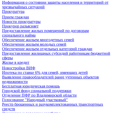
Информация о состоянии защиты населения и территорий от
чрезвычайных ситуаций
Прокуратура
Прием граждан
Новости прокуратуры
Прокурор разъясняет
Предоставление жилых помещений по договорам
социального найма
Обеспечение жильем многодетных семей
Обеспечение жильем молодых семей
Обеспечение жильем отдельных категорий граждан
Предоставление жилищных субсидий работникам бюджетной
сферы
Жилье в кредит
Новостройки ВИФ
Ипотека по ставке 6% для семей, имеющих детей
Выявление правообладателей ранее учтенных объектов
недвижимости
Бесплатная юридическая помощь
Городской фонд социальной поддержки
Отделение ПФР по Владимирской области
Голосование "Народный участковый"
Реестр брошенных и разукомплектованных транспортных
средств