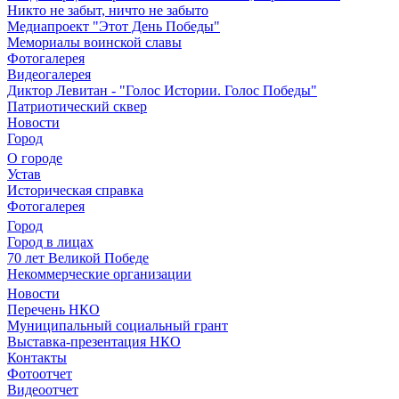
Никто не забыт, ничто не забыто
Медиапроект "Этот День Победы"
Мемориалы воинской славы
Фотогалерея
Видеогалерея
Диктор Левитан - "Голос Истории. Голос Победы"
Патриотический сквер
Новости
Город
О городе
Устав
Историческая справка
Фотогалерея
Город
Город в лицах
70 лет Великой Победе
Некоммерческие организации
Новости
Перечень НКО
Муниципальный социальный грант
Выставка-презентация НКО
Контакты
Фотоотчет
Видеоотчет