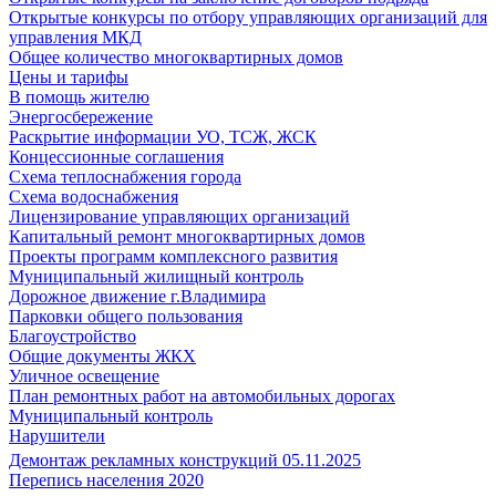
Открытые конкурсы по отбору управляющих организаций для
управления МКД
Общее количество многоквартирных домов
Цены и тарифы
В помощь жителю
Энергосбережение
Раскрытие информации УО, ТСЖ, ЖСК
Концессионные соглашения
Схема теплоснабжения города
Схема водоснабжения
Лицензирование управляющих организаций
Капитальный ремонт многоквартирных домов
Проекты программ комплексного развития
Муниципальный жилищный контроль
Дорожное движение г.Владимира
Парковки общего пользования
Благоустройство
Общие документы ЖКХ
Уличное освещение
План ремонтных работ на автомобильных дорогах
Муниципальный контроль
Нарушители
Демонтаж рекламных конструкций 05.11.2025
Перепись населения 2020