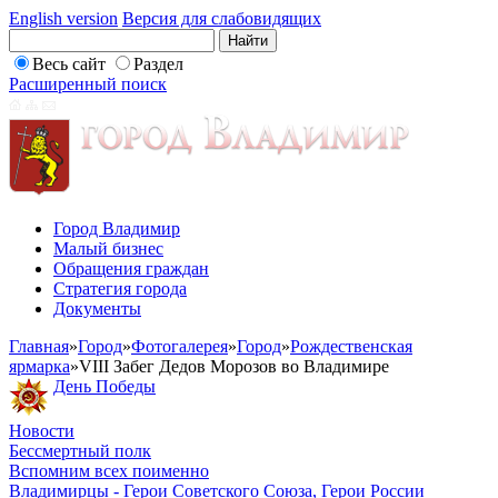
English version
Версия для слабовидящих
Весь сайт
Раздел
Расширенный поиск
Город Владимир
Малый бизнес
Обращения граждан
Стратегия города
Документы
Главная
»
Город
»
Фотогалерея
»
Город
»
Рождественская
ярмарка
»
VIII Забег Дедов Морозов во Владимире
День Победы
Новости
Бессмертный полк
Вспомним всех поименно
Владимирцы - Герои Советского Союза, Герои России