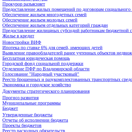
Прокурор разъясняет
Предоставление жилых помещений по договорам социального
Обеспечение жильем многодетных семей
Обеспечение жильем молодых семей
Обеспечение жильем отдельных категорий граждан
Предоставление жилищных субсидий работникам бюджетной 
Жилье в кредит
Новостройки ВИФ
Ипотека по ставке 6% для семей, имеющих детей
Выявление правообладателей ранее учтенных объектов недви
Бесплатная юридическая помощь
Городской фонд социальной поддержки
Отделение ПФР по Владимирской области
Голосование "Народный участковый"
Реестр брошенных и разукомплектованных транспортных сред
Экономика и городское хозяйство
Документы стратегического планирования
Прогноз развития
Муниципальные программы
Бюджет
Утвержденные бюджеты
Отчеты об исполнении бюджета
Проекты бюджетов
Реестр расходных обязательств