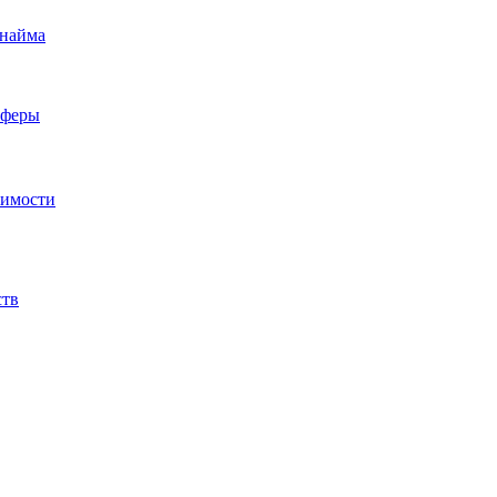
 найма
сферы
жимости
ств