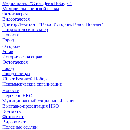
Медиапроект "Этот День Победы"
Мемориалы воинской славы
Фотогалерея
Видеогалерея
Диктор Левитан - "Голос Истории. Голос Победы"
Патриотический сквер
Новости
Город
О городе
Устав
Историческая справка
Фотогалерея
Город
Город в лицах
70 лет Великой Победе
Некоммерческие организации
Новости
Перечень НКО
Муниципальный социальный грант
Выставка-презентация НКО
Контакты
Фотоотчет
Видеоотчет
Полезные ссылки