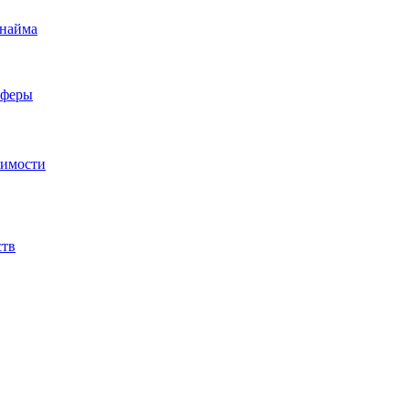
 найма
сферы
жимости
ств