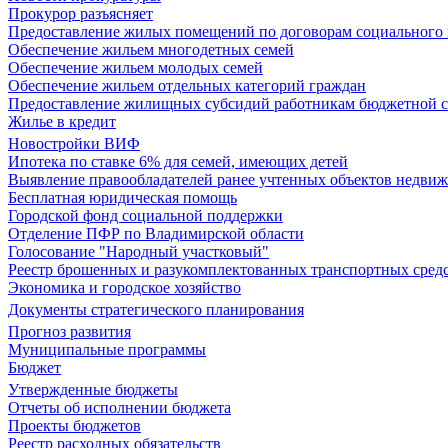
Прокурор разъясняет
Предоставление жилых помещений по договорам социального
Обеспечение жильем многодетных семей
Обеспечение жильем молодых семей
Обеспечение жильем отдельных категорий граждан
Предоставление жилищных субсидий работникам бюджетной 
Жилье в кредит
Новостройки ВИФ
Ипотека по ставке 6% для семей, имеющих детей
Выявление правообладателей ранее учтенных объектов недви
Бесплатная юридическая помощь
Городской фонд социальной поддержки
Отделение ПФР по Владимирской области
Голосование "Народный участковый"
Реестр брошенных и разукомплектованных транспортных сред
Экономика и городское хозяйство
Документы стратегического планирования
Прогноз развития
Муниципальные программы
Бюджет
Утвержденные бюджеты
Отчеты об исполнении бюджета
Проекты бюджетов
Реестр расходных обязательств