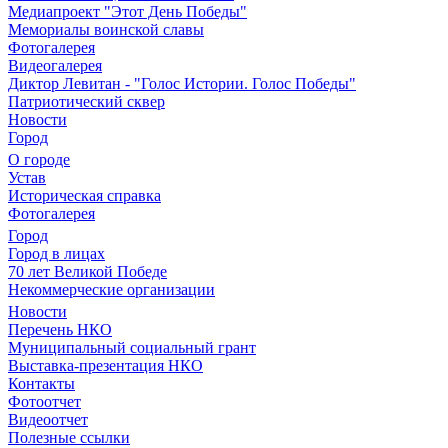
Медиапроект "Этот День Победы"
Мемориалы воинской славы
Фотогалерея
Видеогалерея
Диктор Левитан - "Голос Истории. Голос Победы"
Патриотический сквер
Новости
Город
О городе
Устав
Историческая справка
Фотогалерея
Город
Город в лицах
70 лет Великой Победе
Некоммерческие организации
Новости
Перечень НКО
Муниципальный социальный грант
Выставка-презентация НКО
Контакты
Фотоотчет
Видеоотчет
Полезные ссылки