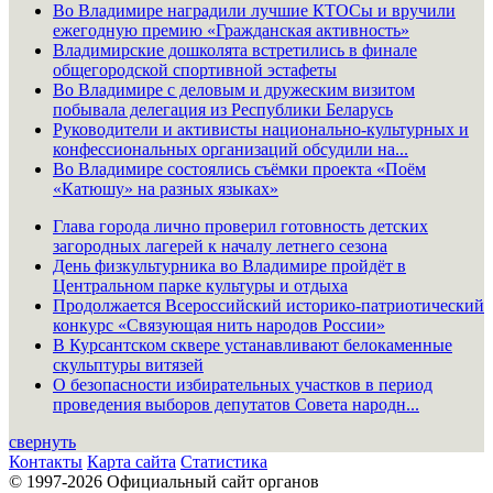
Во Владимире наградили лучшие КТОСы и вручили
ежегодную премию «Гражданская активность»
Владимирские дошколята встретились в финале
общегородской спортивной эстафеты
Во Владимире с деловым и дружеским визитом
побывала делегация из Республики Беларусь
Руководители и активисты национально-культурных и
конфессиональных организаций обсудили на...
Во Владимире состоялись съёмки проекта «Поём
«Катюшу» на разных языках»
Глава города лично проверил готовность детских
загородных лагерей к началу летнего сезона
День физкультурника во Владимире пройдёт в
Центральном парке культуры и отдыха
Продолжается Всероссийский историко-патриотический
конкурс «Связующая нить народов России»
В Курсантском сквере устанавливают белокаменные
скульптуры витязей
О безопасности избирательных участков в период
проведения выборов депутатов Совета народн...
свернуть
Контакты
Карта сайта
Статистика
© 1997-2026 Официальный сайт органов