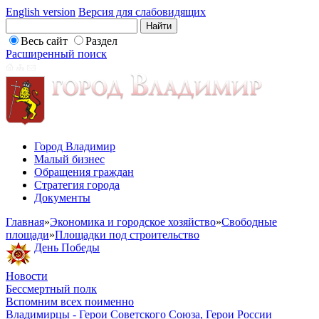
English version
Версия для слабовидящих
Весь сайт
Раздел
Расширенный поиск
Город Владимир
Малый бизнес
Обращения граждан
Стратегия города
Документы
Главная
»
Экономика и городское хозяйство
»
Свободные
площади
»
Площадки под строительство
День Победы
Новости
Бессмертный полк
Вспомним всех поименно
Владимирцы - Герои Советского Союза, Герои России