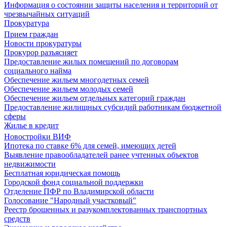
Информация о состоянии защиты населения и территорий от
чрезвычайных ситуаций
Прокуратура
Прием граждан
Новости прокуратуры
Прокурор разъясняет
Предоставление жилых помещений по договорам
социального найма
Обеспечение жильем многодетных семей
Обеспечение жильем молодых семей
Обеспечение жильем отдельных категорий граждан
Предоставление жилищных субсидий работникам бюджетной
сферы
Жилье в кредит
Новостройки ВИФ
Ипотека по ставке 6% для семей, имеющих детей
Выявление правообладателей ранее учтенных объектов
недвижимости
Бесплатная юридическая помощь
Городской фонд социальной поддержки
Отделение ПФР по Владимирской области
Голосование "Народный участковый"
Реестр брошенных и разукомплектованных транспортных
средств