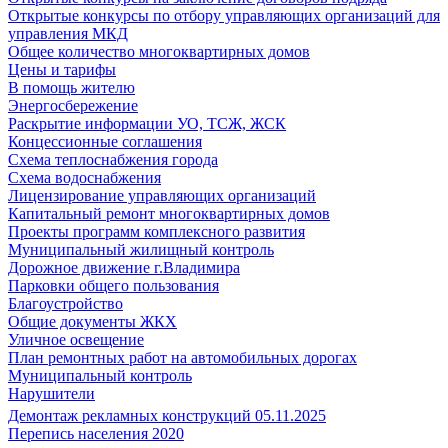
Открытые конкурсы по отбору управляющих организаций для
управления МКД
Общее количество многоквартирных домов
Цены и тарифы
В помощь жителю
Энергосбережение
Раскрытие информации УО, ТСЖ, ЖСК
Концессионные соглашения
Схема теплоснабжения города
Схема водоснабжения
Лицензирование управляющих организаций
Капитальный ремонт многоквартирных домов
Проекты программ комплексного развития
Муниципальный жилищный контроль
Дорожное движение г.Владимира
Парковки общего пользования
Благоустройство
Общие документы ЖКХ
Уличное освещение
План ремонтных работ на автомобильных дорогах
Муниципальный контроль
Нарушители
Демонтаж рекламных конструкций 05.11.2025
Перепись населения 2020