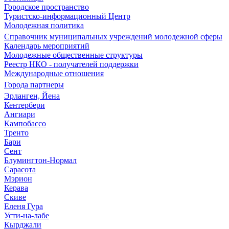
Городское пространство
Туристско-информационный Центр
Молодежная политика
Справочник муниципальных учреждений молодежной сферы
Календарь мероприятий
Молодежные общественные структуры
Реестр НКО - получателей поддержки
Международные отношения
Города партнеры
Эрланген, Йена
Кентербери
Ангиари
Кампобассо
Тренто
Бари
Сент
Блумингтон-Нормал
Сарасота
Мэрион
Керава
Скиве
Еленя Гура
Усти-на-лабе
Кырджали