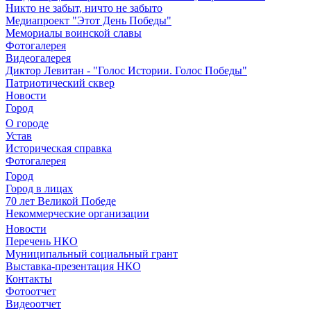
Никто не забыт, ничто не забыто
Медиапроект "Этот День Победы"
Мемориалы воинской славы
Фотогалерея
Видеогалерея
Диктор Левитан - "Голос Истории. Голос Победы"
Патриотический сквер
Новости
Город
О городе
Устав
Историческая справка
Фотогалерея
Город
Город в лицах
70 лет Великой Победе
Некоммерческие организации
Новости
Перечень НКО
Муниципальный социальный грант
Выставка-презентация НКО
Контакты
Фотоотчет
Видеоотчет