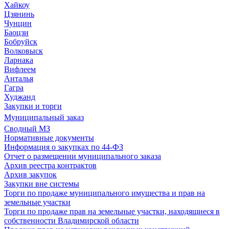
Хайкоу
Цзянинь
Чунцин
Баоцзи
Бобруйск
Волковыск
Ларнака
Вифлеем
Анталья
Гагра
Худжанд
Закупки и торги
Муниципальный заказ
Сводный МЗ
Нормативные документы
Информация о закупках по 44-ФЗ
Отчет о размещении муниципального заказа
Архив реестра контрактов
Архив закупок
Закупки вне системы
Торги по продаже муниципального имущества и прав на
земельные участки
Торги по продаже прав на земельные участки, находящиеся в
собственности Владимирской области