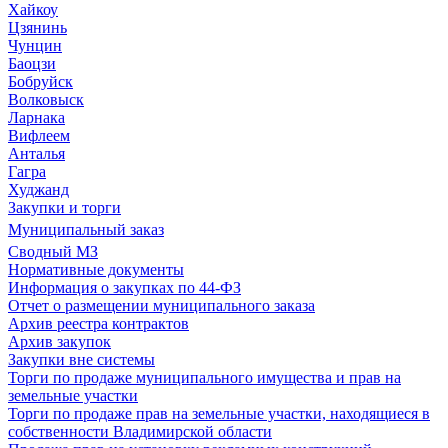
Хайкоу
Цзянинь
Чунцин
Баоцзи
Бобруйск
Волковыск
Ларнака
Вифлеем
Анталья
Гагра
Худжанд
Закупки и торги
Муниципальный заказ
Сводный МЗ
Нормативные документы
Информация о закупках по 44-ФЗ
Отчет о размещении муниципального заказа
Архив реестра контрактов
Архив закупок
Закупки вне системы
Торги по продаже муниципального имущества и прав на
земельные участки
Торги по продаже прав на земельные участки, находящиеся в
собственности Владимирской области