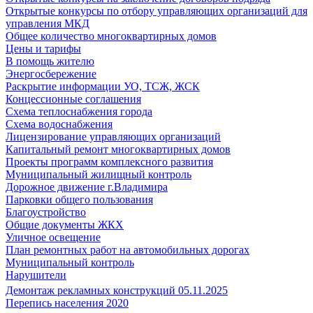
Открытые конкурсы по отбору управляющих организаций для
управления МКД
Общее количество многоквартирных домов
Цены и тарифы
В помощь жителю
Энергосбережение
Раскрытие информации УО, ТСЖ, ЖСК
Концессионные соглашения
Схема теплоснабжения города
Схема водоснабжения
Лицензирование управляющих организаций
Капитальный ремонт многоквартирных домов
Проекты программ комплексного развития
Муниципальный жилищный контроль
Дорожное движение г.Владимира
Парковки общего пользования
Благоустройство
Общие документы ЖКХ
Уличное освещение
План ремонтных работ на автомобильных дорогах
Муниципальный контроль
Нарушители
Демонтаж рекламных конструкций 05.11.2025
Перепись населения 2020