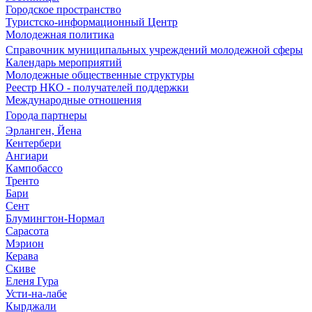
Городское пространство
Туристско-информационный Центр
Молодежная политика
Справочник муниципальных учреждений молодежной сферы
Календарь мероприятий
Молодежные общественные структуры
Реестр НКО - получателей поддержки
Международные отношения
Города партнеры
Эрланген, Йена
Кентербери
Ангиари
Кампобассо
Тренто
Бари
Сент
Блумингтон-Нормал
Сарасота
Мэрион
Керава
Скиве
Еленя Гура
Усти-на-лабе
Кырджали