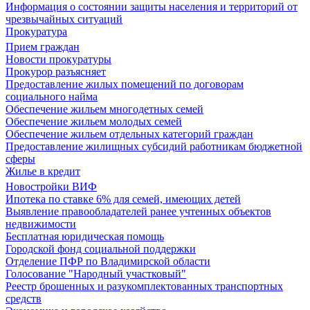
Информация о состоянии защиты населения и территорий от
чрезвычайных ситуаций
Прокуратура
Прием граждан
Новости прокуратуры
Прокурор разъясняет
Предоставление жилых помещений по договорам
социального найма
Обеспечение жильем многодетных семей
Обеспечение жильем молодых семей
Обеспечение жильем отдельных категорий граждан
Предоставление жилищных субсидий работникам бюджетной
сферы
Жилье в кредит
Новостройки ВИФ
Ипотека по ставке 6% для семей, имеющих детей
Выявление правообладателей ранее учтенных объектов
недвижимости
Бесплатная юридическая помощь
Городской фонд социальной поддержки
Отделение ПФР по Владимирской области
Голосование "Народный участковый"
Реестр брошенных и разукомплектованных транспортных
средств