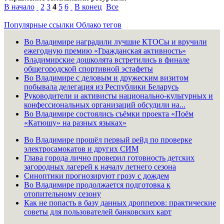
В начало
2
3
4
5
6
В конец
Все
Популярные ссылки
Облако тегов
Во Владимире наградили лучшие КТОСы и вручили
ежегодную премию «Гражданская активность»
Владимирские дошколята встретились в финале
общегородской спортивной эстафеты
Во Владимире с деловым и дружеским визитом
побывала делегация из Республики Беларусь
Руководители и активисты национально-культурных и
конфессиональных организаций обсудили на...
Во Владимире состоялись съёмки проекта «Поём
«Катюшу» на разных языках»
Во Владимире прошёл первый рейд по проверке
электросамокатов и других СИМ
Глава города лично проверил готовность детских
загородных лагерей к началу летнего сезона
Синоптики прогнозируют грозу с дождем
Во Владимире продолжается подготовка к
отопительному сезону
Как не попасть в базу данных дропперов: практические
советы для пользователей банковских карт