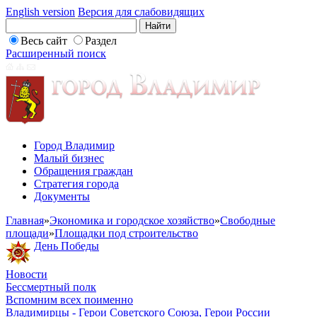
English version
Версия для слабовидящих
Весь сайт
Раздел
Расширенный поиск
Город Владимир
Малый бизнес
Обращения граждан
Стратегия города
Документы
Главная
»
Экономика и городское хозяйство
»
Свободные
площади
»
Площадки под строительство
День Победы
Новости
Бессмертный полк
Вспомним всех поименно
Владимирцы - Герои Советского Союза, Герои России