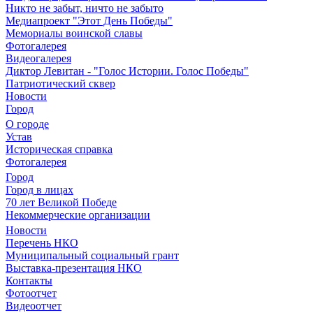
Никто не забыт, ничто не забыто
Медиапроект "Этот День Победы"
Мемориалы воинской славы
Фотогалерея
Видеогалерея
Диктор Левитан - "Голос Истории. Голос Победы"
Патриотический сквер
Новости
Город
О городе
Устав
Историческая справка
Фотогалерея
Город
Город в лицах
70 лет Великой Победе
Некоммерческие организации
Новости
Перечень НКО
Муниципальный социальный грант
Выставка-презентация НКО
Контакты
Фотоотчет
Видеоотчет