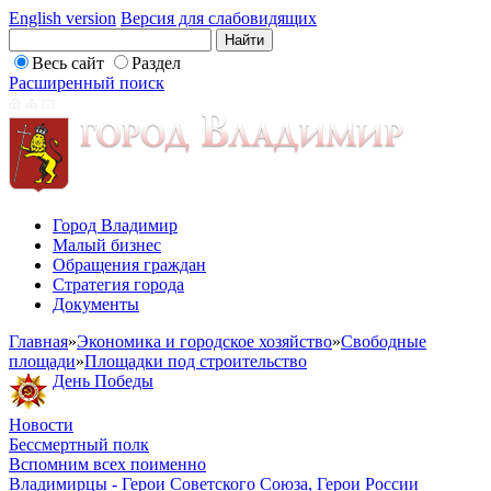
English version
Версия для слабовидящих
Весь сайт
Раздел
Расширенный поиск
Город Владимир
Малый бизнес
Обращения граждан
Стратегия города
Документы
Главная
»
Экономика и городское хозяйство
»
Свободные
площади
»
Площадки под строительство
День Победы
Новости
Бессмертный полк
Вспомним всех поименно
Владимирцы - Герои Советского Союза, Герои России