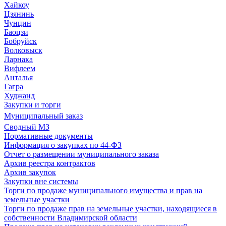
Хайкоу
Цзянинь
Чунцин
Баоцзи
Бобруйск
Волковыск
Ларнака
Вифлеем
Анталья
Гагра
Худжанд
Закупки и торги
Муниципальный заказ
Сводный МЗ
Нормативные документы
Информация о закупках по 44-ФЗ
Отчет о размещении муниципального заказа
Архив реестра контрактов
Архив закупок
Закупки вне системы
Торги по продаже муниципального имущества и прав на
земельные участки
Торги по продаже прав на земельные участки, находящиеся в
собственности Владимирской области