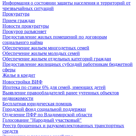
Информация о состоянии защиты населения и территорий от
чрезвычайных ситуаций
Прокуратура
Прием граждан
Новости прокуратуры
Прокурор разъясняет
Предоставление жилых помещений по договорам
социального найма
Обеспечение жильем многодетных семей
Обеспечение жильем молодых семей
Обеспечение жильем отдельных категорий граждан
Предоставление жилищных субсидий работникам бюджетной
сферы
Жилье в кредит
Новостройки ВИФ
Ипотека по ставке 6% для семей, имеющих детей
Выявление правообладателей ранее учтенных объектов
недвижимости
Бесплатная юридическая помощь
Городской фонд социальной поддержки
Отделение ПФР по Владимирской области
Голосование "Народный участковый"
Реестр брошенных и разукомплектованных транспортных
средств