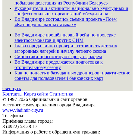
побывала делегация из Республики Беларусь
Руководители и активисты национально-культурных и
конфессиональных организаций обсудили на...
Во Владимире состоялись съёмки проекта «Поём
«Катюшу» на разных языках»
Во Владимире прошёл первый рейд по проверке
электросамокатов и других СИМ
Глава города лично проверил готовность детских
загородных лагерей к началу летнего сезона
Синоптики прогнозируют грозу с дождем
Во Владимире продолжается подготовка к
отопительному сезону
Как не попасть в базу данных дропперов: практические
советы для пользователей банковских карт
свернуть
Контакты
Карта сайта
Статистика
© 1997-2026 Официальный сайт органов
местного самоуправления города Владимира
www.vladimir-city.ru
Телефоны:
Приёмная главы города:
8 (4922) 53-28-17
Информация о работе с обращениями граждан: