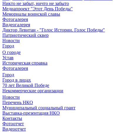
Никто не забыт, ничто не забыто
Медиапроект "Этот День Победы"
Мемориалы воинской славы
Фотогалерея
Видеогалерея
Диктор Левитан - "Голос Истории. Голос Победы"
Патриотический сквер
Новости
Город
О городе
Устав
Историческая справка
Фотогалерея
Город
Город в лицах
70 лет Великой Победе
Некоммерческие организации
Новости
Перечень НКО
Муниципальный социальный грант
Выставка-презентация НКО
Контакты
Фотоотчет
Видеоотчет