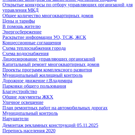
Открытые конкурсы по отбору управляющих организаций для
управления МКД
Общее количество многоквартирных домов
Цены и тарифы
В помощь жителю
Энергосбережение
Раскрытие информации УО, ТСЖ, ЖСК
Концессионные соглашения
Схема теплоснабжения города
Схема водоснабжения
Лицензирование управляющих организаций
Капитальный ремонт многоквартирных домов
Проекты программ комплексного развития
Муниципальный жилищный контроль
Дорожное движение г.Владимира
Парковки общего пользования
Благоустройство
Общие документы ЖКХ
Уличное освещение
План ремонтных работ на автомобильных дорогах
Муниципальный контроль
Нарушители
Демонтаж рекламных конструкций 05.11.2025
Перепись населения 2020