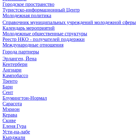
Городское пространство
Туристско-информационный Центр
Молодежная политика
Справочник муниципальных учреждений молодежной сферы
Календарь мероприятий
Молодежные общественные структуры
Реестр НКО - получателей поддержки
Международные отношения
Города партнеры
Эрланген, Йена
Кентербери
Ангиари
Кампобассо
Тренто
Бари
Сент
Блумингтон-Нормал
Сарасота
Мэрион
Керава
Скиве
Еленя Гура
Усти-на-лабе
Кырджали