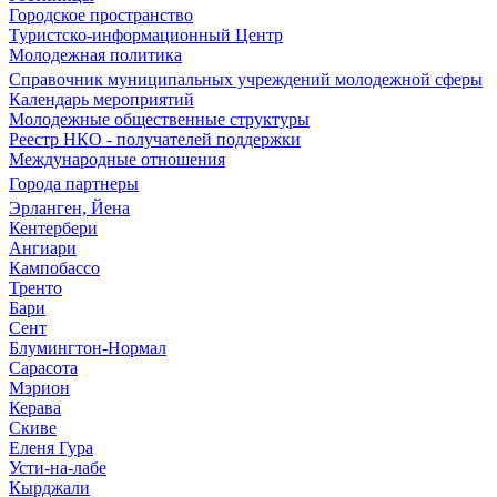
Городское пространство
Туристско-информационный Центр
Молодежная политика
Справочник муниципальных учреждений молодежной сферы
Календарь мероприятий
Молодежные общественные структуры
Реестр НКО - получателей поддержки
Международные отношения
Города партнеры
Эрланген, Йена
Кентербери
Ангиари
Кампобассо
Тренто
Бари
Сент
Блумингтон-Нормал
Сарасота
Мэрион
Керава
Скиве
Еленя Гура
Усти-на-лабе
Кырджали