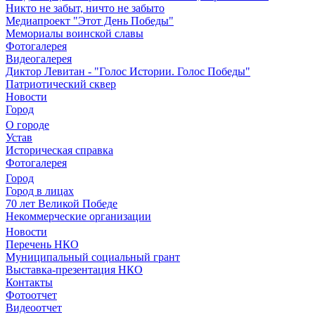
Никто не забыт, ничто не забыто
Медиапроект "Этот День Победы"
Мемориалы воинской славы
Фотогалерея
Видеогалерея
Диктор Левитан - "Голос Истории. Голос Победы"
Патриотический сквер
Новости
Город
О городе
Устав
Историческая справка
Фотогалерея
Город
Город в лицах
70 лет Великой Победе
Некоммерческие организации
Новости
Перечень НКО
Муниципальный социальный грант
Выставка-презентация НКО
Контакты
Фотоотчет
Видеоотчет