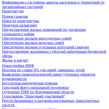
Информация о состоянии защиты населения и территорий от
чрезвычайных ситуаций
Прокуратура
Прием граждан
Новости прокуратуры
Прокурор разъясняет
Предоставление жилых помещений по договорам
социального найма
Обеспечение жильем многодетных семей
Обеспечение жильем молодых семей
Обеспечение жильем отдельных категорий граждан
Предоставление жилищных субсидий работникам бюджетной
сферы
Жилье в кредит
Новостройки ВИФ
Ипотека по ставке 6% для семей, имеющих детей
Выявление правообладателей ранее учтенных объектов
недвижимости
Бесплатная юридическая помощь
Городской фонд социальной поддержки
Отделение ПФР по Владимирской области
Голосование "Народный участковый"
Реестр брошенных и разукомплектованных транспортных
средств