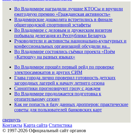
Во Владимире наградили лучшие КТОСы и вручили
ежегодную премию «Гражданская активность»
Владимирские дошколята встретились в финале
общегородской спортивной эстафеты
Во Владимире с деловым и дружеским визитом
побывала делегация из Республики Беларусь
Руководители и активисты национально-культурных и
конфессиональных организаций обсудили на...
Во Владимире состоялись съёмки проекта «Поём
«Катюшу» на разных языках»
Во Владимире прошёл первый рейд по проверке
электросамокатов и других СИМ
Глава города лично проверил готовность детских
загородных лагерей к началу летнего сезона
Синоптики прогнозируют грозу с дождем
Во Владимире продолжается подготовка к
отопительному сезону
Как не попасть в базу данных дропперов: практические
советы для пользователей банковских карт
свернуть
Контакты
Карта сайта
Статистика
© 1997-2026 Официальный сайт органов