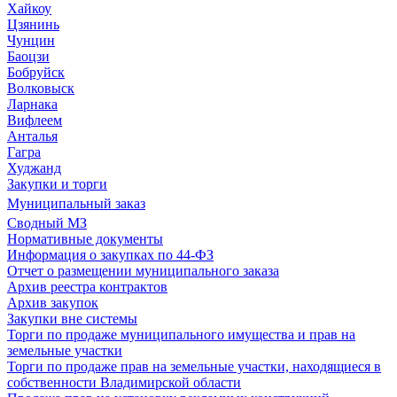
Хайкоу
Цзянинь
Чунцин
Баоцзи
Бобруйск
Волковыск
Ларнака
Вифлеем
Анталья
Гагра
Худжанд
Закупки и торги
Муниципальный заказ
Сводный МЗ
Нормативные документы
Информация о закупках по 44-ФЗ
Отчет о размещении муниципального заказа
Архив реестра контрактов
Архив закупок
Закупки вне системы
Торги по продаже муниципального имущества и прав на
земельные участки
Торги по продаже прав на земельные участки, находящиеся в
собственности Владимирской области