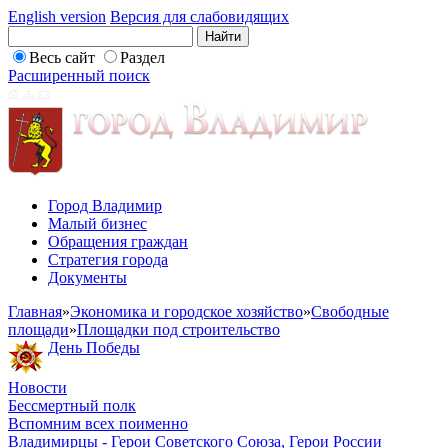
English version
Версия для слабовидящих
Весь сайт
Раздел
Расширенный поиск
Город Владимир
Малый бизнес
Обращения граждан
Стратегия города
Документы
Главная
»
Экономика и городское хозяйство
»
Свободные
площади
»
Площадки под строительство
День Победы
Новости
Бессмертный полк
Вспомним всех поименно
Владимирцы - Герои Советского Союза, Герои России