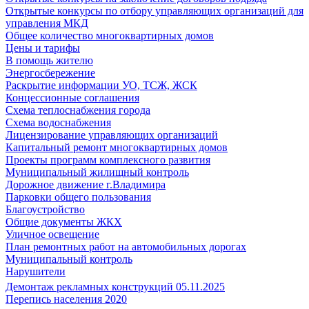
Открытые конкурсы по отбору управляющих организаций для
управления МКД
Общее количество многоквартирных домов
Цены и тарифы
В помощь жителю
Энергосбережение
Раскрытие информации УО, ТСЖ, ЖСК
Концессионные соглашения
Схема теплоснабжения города
Схема водоснабжения
Лицензирование управляющих организаций
Капитальный ремонт многоквартирных домов
Проекты программ комплексного развития
Муниципальный жилищный контроль
Дорожное движение г.Владимира
Парковки общего пользования
Благоустройство
Общие документы ЖКХ
Уличное освещение
План ремонтных работ на автомобильных дорогах
Муниципальный контроль
Нарушители
Демонтаж рекламных конструкций 05.11.2025
Перепись населения 2020