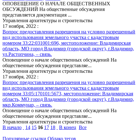
ОПОВЕЩЕНИЕ О НАЧАЛЕ ОБЩЕСТВЕННЫХ
ОБСУЖДЕНИЙ На общественные обсуждения
представляется документация ...
Управления архитектуры и строительства
17 ноября, 2022 :
Вопрос предоставления разрешения на условно разрешенный
вид использования земельного участка с кадастровым
номером 33:22:031001:696, местоположение: Владимирская
область, МО город Владимир (городской округ), г.Владимир,
ул.Растопчина, – связь.
Оповещение о начале общественных обсуждений На
общественные обсуждения представляе...
Управления архитектуры и строительства
17 ноября, 2022 :
Вопрос предоставления разрешения на условно разрешенный
вид использования земельного участка с кадастровым
номером 33:05:170101:5673, местоположение: Владимирская
область, МО город Владимир (городской округ), г.Владимир,
мкр.Коммунар, – связь.
Оповещение о начале общественных обсуждений На
общественные обсуждения представляе...
Управления архитектуры и строительства
В начало
14
15
16
17
18
В конец
Все
Популярные ссылки
Облако тегов