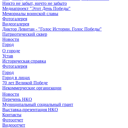
Никто не забыт, ничто не забыто
Медиапроект "Этот День Победы"
Мемориалы воинской славы
Фотогалерея
Видеогалерея
Диктор Левитан - "Голос Истории. Голос Победы"
Патриотический сквер
Новости
Город
О городе
Устав
Историческая справка
Фотогалерея
Город
Город в лицах
70 лет Великой Победе
Некоммерческие организации
Новости
Перечень НКО
Муниципальный социальный грант
Выставка-презентация НКО
Контакты
Фотоотчет
Видеоотчет