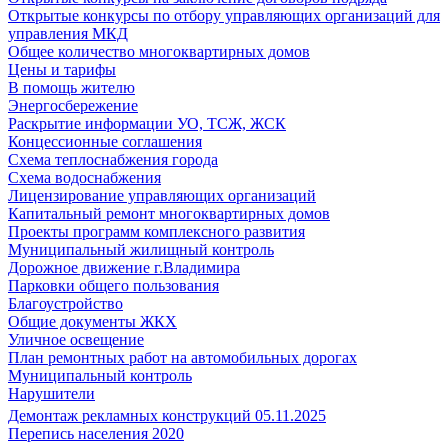
Открытые конкурсы по отбору управляющих организаций для
управления МКД
Общее количество многоквартирных домов
Цены и тарифы
В помощь жителю
Энергосбережение
Раскрытие информации УО, ТСЖ, ЖСК
Концессионные соглашения
Схема теплоснабжения города
Схема водоснабжения
Лицензирование управляющих организаций
Капитальный ремонт многоквартирных домов
Проекты программ комплексного развития
Муниципальный жилищный контроль
Дорожное движение г.Владимира
Парковки общего пользования
Благоустройство
Общие документы ЖКХ
Уличное освещение
План ремонтных работ на автомобильных дорогах
Муниципальный контроль
Нарушители
Демонтаж рекламных конструкций 05.11.2025
Перепись населения 2020