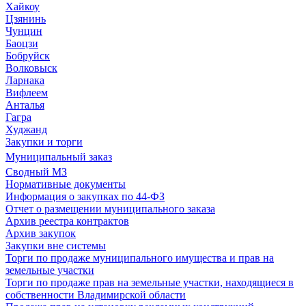
Хайкоу
Цзянинь
Чунцин
Баоцзи
Бобруйск
Волковыск
Ларнака
Вифлеем
Анталья
Гагра
Худжанд
Закупки и торги
Муниципальный заказ
Сводный МЗ
Нормативные документы
Информация о закупках по 44-ФЗ
Отчет о размещении муниципального заказа
Архив реестра контрактов
Архив закупок
Закупки вне системы
Торги по продаже муниципального имущества и прав на
земельные участки
Торги по продаже прав на земельные участки, находящиеся в
собственности Владимирской области