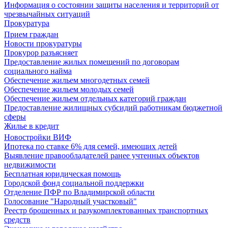
Информация о состоянии защиты населения и территорий от
чрезвычайных ситуаций
Прокуратура
Прием граждан
Новости прокуратуры
Прокурор разъясняет
Предоставление жилых помещений по договорам
социального найма
Обеспечение жильем многодетных семей
Обеспечение жильем молодых семей
Обеспечение жильем отдельных категорий граждан
Предоставление жилищных субсидий работникам бюджетной
сферы
Жилье в кредит
Новостройки ВИФ
Ипотека по ставке 6% для семей, имеющих детей
Выявление правообладателей ранее учтенных объектов
недвижимости
Бесплатная юридическая помощь
Городской фонд социальной поддержки
Отделение ПФР по Владимирской области
Голосование "Народный участковый"
Реестр брошенных и разукомплектованных транспортных
средств