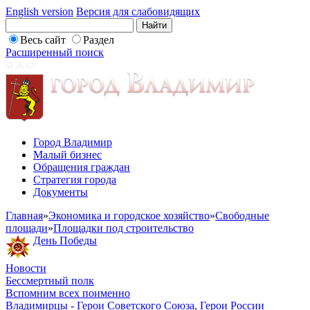
English version
Версия для слабовидящих
Весь сайт
Раздел
Расширенный поиск
Город Владимир
Малый бизнес
Обращения граждан
Стратегия города
Документы
Главная
»
Экономика и городское хозяйство
»
Свободные
площади
»
Площадки под строительство
День Победы
Новости
Бессмертный полк
Вспомним всех поименно
Владимирцы - Герои Советского Союза, Герои России