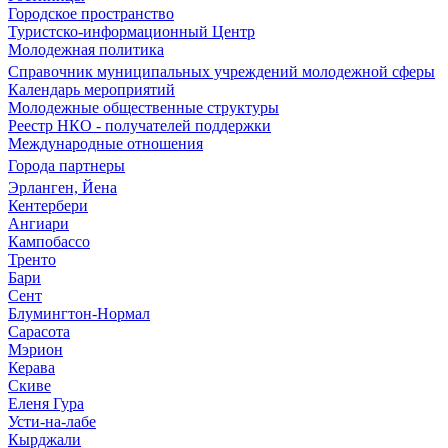
Городское пространство
Туристско-информационный Центр
Молодежная политика
Справочник муниципальных учреждений молодежной сферы
Календарь мероприятий
Молодежные общественные структуры
Реестр НКО - получателей поддержки
Международные отношения
Города партнеры
Эрланген, Йена
Кентербери
Ангиари
Кампобассо
Тренто
Бари
Сент
Блумингтон-Нормал
Сарасота
Мэрион
Керава
Скиве
Еленя Гура
Усти-на-лабе
Кырджали