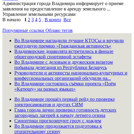
Администрация города Владимира информирует о приеме
заявления на предоставление в аренду земельного ...
Управление земельными ресурсами
В начало
1
2
3
4
5
В конец
Все
Популярные ссылки
Облако тегов
Во Владимире наградили лучшие КТОСы и вручили
ежегодную премию «Гражданская активность»
Владимирские дошколята встретились в финале
общегородской спортивной эстафеты
Во Владимире с деловым и дружеским визитом
побывала делегация из Республики Беларусь
Руководители и активисты национально-культурных и
конфессиональных организаций обсудили на...
Во Владимире состоялись съёмки проекта «Поём
«Катюшу» на разных языках»
Во Владимире прошёл первый рейд по проверке
электросамокатов и других СИМ
Глава города лично проверил готовность детских
загородных лагерей к началу летнего сезона
Синоптики прогнозируют грозу с дождем
Во Владимире продолжается подготовка к
отопительному сезону