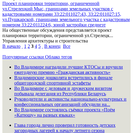
Проект планировки территории, ограниченной
ул.Стрелецкий Мыс, границами земельных участков с
кадастровыми номерами 33:22:011027:43, 33:22:011027:15,
ул.Пушкарской, границами земельного участка с кадастровым
номером 33:22:011224:6, зоной застройки среднеэт
На общественные обсуждения представляется проект
планировки территории, ограниченной ул.Стрелецк...
Управления архитектуры и строительства
В начало
1
2
3
4
5
В конец
Все
Популярные ссылки
Облако тегов
Во Владимире наградили лучшие КТОСы и вручили
ежегодную премию «Гражданская активность»
Владимирские дошколята встретились в финале
общегородской спортивной эстафеты
Во Владимире с деловым и дружеским визитом
побывала делегация из Республики Беларусь
Руководители и активисты национально-культурных и
конфессиональных организаций обсудили на...
Во Владимире состоялись съёмки проекта «Поём
«Катюшу» на разных языках»
Глава города лично проверил готовность детских
загородных лагерей к началу летнего сезона