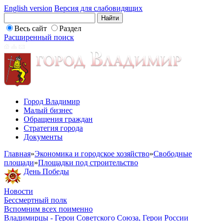
English version
Версия для слабовидящих
Весь сайт
Раздел
Расширенный поиск
Город Владимир
Малый бизнес
Обращения граждан
Стратегия города
Документы
Главная
»
Экономика и городское хозяйство
»
Свободные
площади
»
Площадки под строительство
День Победы
Новости
Бессмертный полк
Вспомним всех поименно
Владимирцы - Герои Советского Союза, Герои России