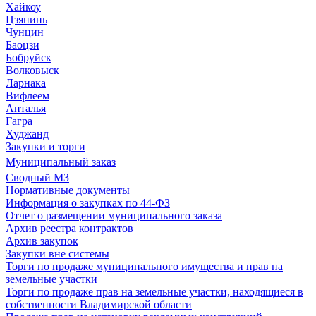
Хайкоу
Цзянинь
Чунцин
Баоцзи
Бобруйск
Волковыск
Ларнака
Вифлеем
Анталья
Гагра
Худжанд
Закупки и торги
Муниципальный заказ
Сводный МЗ
Нормативные документы
Информация о закупках по 44-ФЗ
Отчет о размещении муниципального заказа
Архив реестра контрактов
Архив закупок
Закупки вне системы
Торги по продаже муниципального имущества и прав на
земельные участки
Торги по продаже прав на земельные участки, находящиеся в
собственности Владимирской области