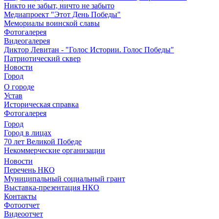
Никто не забыт, ничто не забыто
Медиапроект "Этот День Победы"
Мемориалы воинской славы
Фотогалерея
Видеогалерея
Диктор Левитан - "Голос Истории. Голос Победы"
Патриотический сквер
Новости
Город
О городе
Устав
Историческая справка
Фотогалерея
Город
Город в лицах
70 лет Великой Победе
Некоммерческие организации
Новости
Перечень НКО
Муниципальный социальный грант
Выставка-презентация НКО
Контакты
Фотоотчет
Видеоотчет