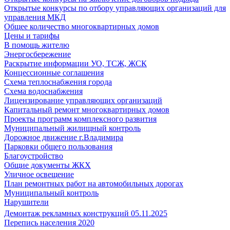
Открытые конкурсы по отбору управляющих организаций для
управления МКД
Общее количество многоквартирных домов
Цены и тарифы
В помощь жителю
Энергосбережение
Раскрытие информации УО, ТСЖ, ЖСК
Концессионные соглашения
Схема теплоснабжения города
Схема водоснабжения
Лицензирование управляющих организаций
Капитальный ремонт многоквартирных домов
Проекты программ комплексного развития
Муниципальный жилищный контроль
Дорожное движение г.Владимира
Парковки общего пользования
Благоустройство
Общие документы ЖКХ
Уличное освещение
План ремонтных работ на автомобильных дорогах
Муниципальный контроль
Нарушители
Демонтаж рекламных конструкций 05.11.2025
Перепись населения 2020