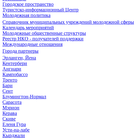
Городское пространство
Туристско-информационный Центр
Молодежная политика
Справочник муниципальных учреждений молодежной сферы
Календарь мероприятий
Молодежные общественные структуры
Реестр НКО - получателей поддержки
Международные отношения
Города партнеры
Эрланген, Йена
Кентербери
Ангиари
Кампобассо
Тренто
Бари
Сент
Блумингтон-Нормал
Сарасота
Мэрион
Керава
Скиве
Еленя Гура
Усти-на-лабе
Кырджали