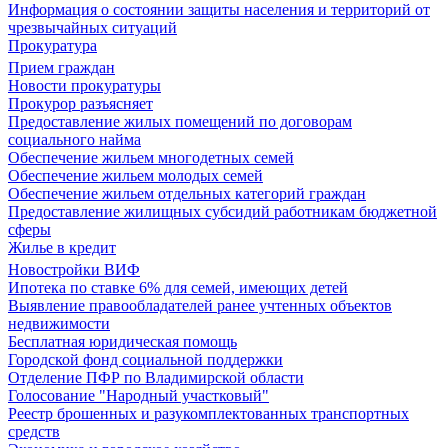
Информация о состоянии защиты населения и территорий от
чрезвычайных ситуаций
Прокуратура
Прием граждан
Новости прокуратуры
Прокурор разъясняет
Предоставление жилых помещений по договорам
социального найма
Обеспечение жильем многодетных семей
Обеспечение жильем молодых семей
Обеспечение жильем отдельных категорий граждан
Предоставление жилищных субсидий работникам бюджетной
сферы
Жилье в кредит
Новостройки ВИФ
Ипотека по ставке 6% для семей, имеющих детей
Выявление правообладателей ранее учтенных объектов
недвижимости
Бесплатная юридическая помощь
Городской фонд социальной поддержки
Отделение ПФР по Владимирской области
Голосование "Народный участковый"
Реестр брошенных и разукомплектованных транспортных
средств