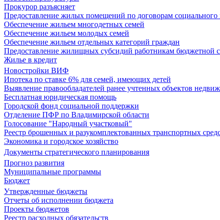
Прокурор разъясняет
Предоставление жилых помещений по договорам социального
Обеспечение жильем многодетных семей
Обеспечение жильем молодых семей
Обеспечение жильем отдельных категорий граждан
Предоставление жилищных субсидий работникам бюджетной 
Жилье в кредит
Новостройки ВИФ
Ипотека по ставке 6% для семей, имеющих детей
Выявление правообладателей ранее учтенных объектов недви
Бесплатная юридическая помощь
Городской фонд социальной поддержки
Отделение ПФР по Владимирской области
Голосование "Народный участковый"
Реестр брошенных и разукомплектованных транспортных сред
Экономика и городское хозяйство
Документы стратегического планирования
Прогноз развития
Муниципальные программы
Бюджет
Утвержденные бюджеты
Отчеты об исполнении бюджета
Проекты бюджетов
Реестр расходных обязательств