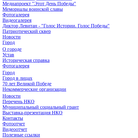
Медиапроект "Этот День Победы"
Мемориалы воинской славы
Фотогалерея
Видеогалерея
Диктор Левитан - "Голос Истории. Голос Победы"
Патриотический сквер
Новости
Город
О городе
Устав
Историческая справка
Фотогалерея
Город
Город в лицах
70 лет Великой Победе
Некоммерческие организации
Новости
Перечень НКО
Муниципальный социальный грант
Выставка-презентация НКО
Контакты
Фотоотчет
Видеоотчет
Полезные ссылки