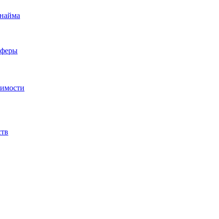
 найма
сферы
жимости
ств