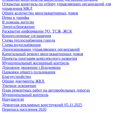
Открытые конкурсы по отбору управляющих организаций для
управления МКД
Общее количество многоквартирных домов
Цены и тарифы
В помощь жителю
Энергосбережение
Раскрытие информации УО, ТСЖ, ЖСК
Концессионные соглашения
Схема теплоснабжения города
Схема водоснабжения
Лицензирование управляющих организаций
Капитальный ремонт многоквартирных домов
Проекты программ комплексного развития
Муниципальный жилищный контроль
Дорожное движение г.Владимира
Парковки общего пользования
Благоустройство
Общие документы ЖКХ
Уличное освещение
План ремонтных работ на автомобильных дорогах
Муниципальный контроль
Нарушители
Демонтаж рекламных конструкций 05.11.2025
Перепись населения 2020