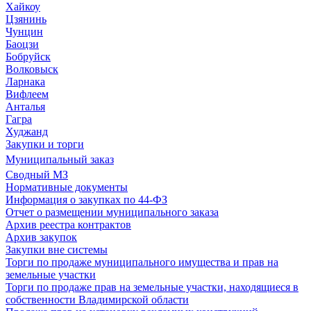
Хайкоу
Цзянинь
Чунцин
Баоцзи
Бобруйск
Волковыск
Ларнака
Вифлеем
Анталья
Гагра
Худжанд
Закупки и торги
Муниципальный заказ
Сводный МЗ
Нормативные документы
Информация о закупках по 44-ФЗ
Отчет о размещении муниципального заказа
Архив реестра контрактов
Архив закупок
Закупки вне системы
Торги по продаже муниципального имущества и прав на
земельные участки
Торги по продаже прав на земельные участки, находящиеся в
собственности Владимирской области