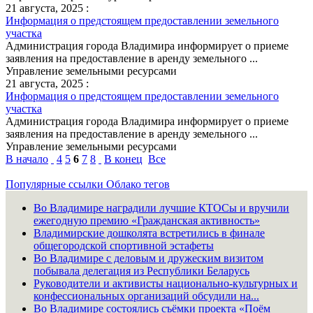
21 августа, 2025 :
Информация о предстоящем предоставлении земельного
участка
Администрация города Владимира информирует о приеме
заявления на предоставление в аренду земельного ...
Управление земельными ресурсами
21 августа, 2025 :
Информация о предстоящем предоставлении земельного
участка
Администрация города Владимира информирует о приеме
заявления на предоставление в аренду земельного ...
Управление земельными ресурсами
В начало
4
5
6
7
8
В конец
Все
Популярные ссылки
Облако тегов
Во Владимире наградили лучшие КТОСы и вручили
ежегодную премию «Гражданская активность»
Владимирские дошколята встретились в финале
общегородской спортивной эстафеты
Во Владимире с деловым и дружеским визитом
побывала делегация из Республики Беларусь
Руководители и активисты национально-культурных и
конфессиональных организаций обсудили на...
Во Владимире состоялись съёмки проекта «Поём