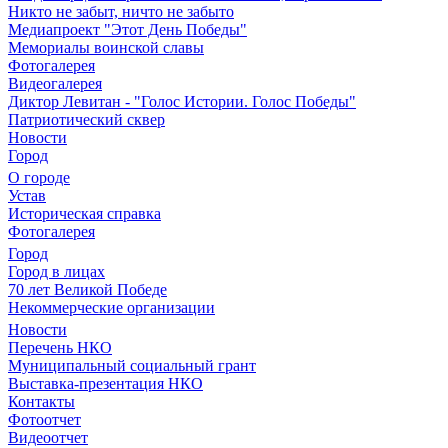
Никто не забыт, ничто не забыто
Медиапроект "Этот День Победы"
Мемориалы воинской славы
Фотогалерея
Видеогалерея
Диктор Левитан - "Голос Истории. Голос Победы"
Патриотический сквер
Новости
Город
О городе
Устав
Историческая справка
Фотогалерея
Город
Город в лицах
70 лет Великой Победе
Некоммерческие организации
Новости
Перечень НКО
Муниципальный социальный грант
Выставка-презентация НКО
Контакты
Фотоотчет
Видеоотчет