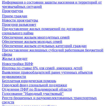
Информация о состоянии защиты населения и территорий от
чрезвычайных ситуаций
Прокуратура
Прием граждан
Новости прокуратуры
Прокурор разъясняет
Предоставление жилых помещений по договорам
социального найма
Обеспечение жильем многодетных семей
Обеспечение жильем молодых семей
Обеспечение жильем отдельных категорий граждан
Предоставление жилищных субсидий работникам бюджетной
сферы
Жилье в кредит
Новостройки ВИФ
Ипотека по ставке 6% для семей, имеющих детей
Выявление правообладателей ранее учтенных объектов
недвижимости
Бесплатная юридическая помощь
Городской фонд социальной поддержки
Отделение ПФР по Владимирской области
Голосование "Народный участковый"
Реестр брошенных и разукомплектованных транспортных
средств