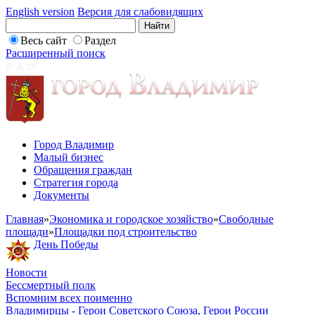
English version
Версия для слабовидящих
Весь сайт
Раздел
Расширенный поиск
Город Владимир
Малый бизнес
Обращения граждан
Стратегия города
Документы
Главная
»
Экономика и городское хозяйство
»
Свободные
площади
»
Площадки под строительство
День Победы
Новости
Бессмертный полк
Вспомним всех поименно
Владимирцы - Герои Советского Союза, Герои России