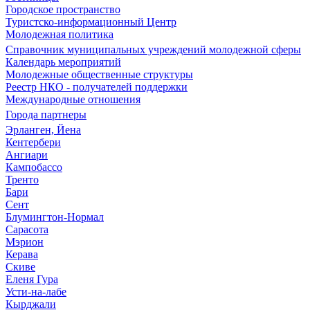
Городское пространство
Туристско-информационный Центр
Молодежная политика
Справочник муниципальных учреждений молодежной сферы
Календарь мероприятий
Молодежные общественные структуры
Реестр НКО - получателей поддержки
Международные отношения
Города партнеры
Эрланген, Йена
Кентербери
Ангиари
Кампобассо
Тренто
Бари
Сент
Блумингтон-Нормал
Сарасота
Мэрион
Керава
Скиве
Еленя Гура
Усти-на-лабе
Кырджали