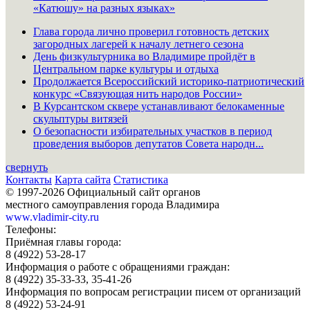
«Катюшу» на разных языках»
Глава города лично проверил готовность детских
загородных лагерей к началу летнего сезона
День физкультурника во Владимире пройдёт в
Центральном парке культуры и отдыха
Продолжается Всероссийский историко-патриотический
конкурс «Связующая нить народов России»
В Курсантском сквере устанавливают белокаменные
скульптуры витязей
О безопасности избирательных участков в период
проведения выборов депутатов Совета народн...
свернуть
Контакты
Карта сайта
Статистика
© 1997-2026 Официальный сайт органов
местного самоуправления города Владимира
www.vladimir-city.ru
Телефоны:
Приёмная главы города:
8 (4922) 53-28-17
Информация о работе с обращениями граждан:
8 (4922) 35-33-33, 35-41-26
Информация по вопросам регистрации писем от организаций
8 (4922) 53-24-91