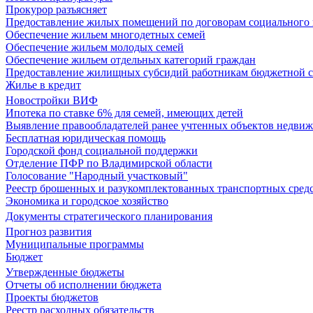
Прокурор разъясняет
Предоставление жилых помещений по договорам социального
Обеспечение жильем многодетных семей
Обеспечение жильем молодых семей
Обеспечение жильем отдельных категорий граждан
Предоставление жилищных субсидий работникам бюджетной 
Жилье в кредит
Новостройки ВИФ
Ипотека по ставке 6% для семей, имеющих детей
Выявление правообладателей ранее учтенных объектов недви
Бесплатная юридическая помощь
Городской фонд социальной поддержки
Отделение ПФР по Владимирской области
Голосование "Народный участковый"
Реестр брошенных и разукомплектованных транспортных сред
Экономика и городское хозяйство
Документы стратегического планирования
Прогноз развития
Муниципальные программы
Бюджет
Утвержденные бюджеты
Отчеты об исполнении бюджета
Проекты бюджетов
Реестр расходных обязательств