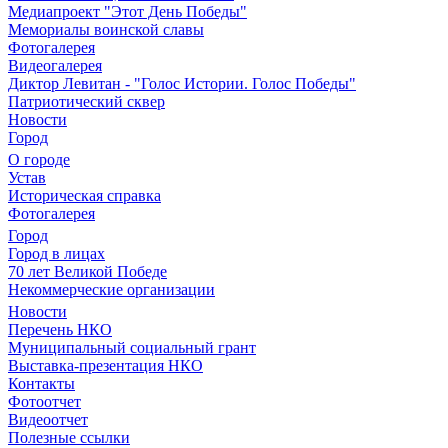
Медиапроект "Этот День Победы"
Мемориалы воинской славы
Фотогалерея
Видеогалерея
Диктор Левитан - "Голос Истории. Голос Победы"
Патриотический сквер
Новости
Город
О городе
Устав
Историческая справка
Фотогалерея
Город
Город в лицах
70 лет Великой Победе
Некоммерческие организации
Новости
Перечень НКО
Муниципальный социальный грант
Выставка-презентация НКО
Контакты
Фотоотчет
Видеоотчет
Полезные ссылки