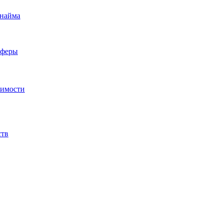
 найма
сферы
жимости
ств