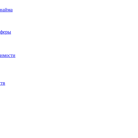
 найма
сферы
жимости
ств