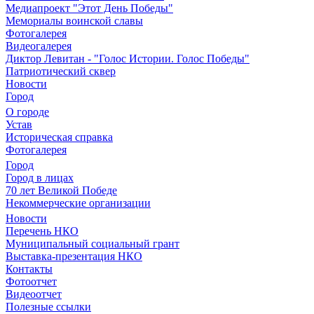
Медиапроект "Этот День Победы"
Мемориалы воинской славы
Фотогалерея
Видеогалерея
Диктор Левитан - "Голос Истории. Голос Победы"
Патриотический сквер
Новости
Город
О городе
Устав
Историческая справка
Фотогалерея
Город
Город в лицах
70 лет Великой Победе
Некоммерческие организации
Новости
Перечень НКО
Муниципальный социальный грант
Выставка-презентация НКО
Контакты
Фотоотчет
Видеоотчет
Полезные ссылки