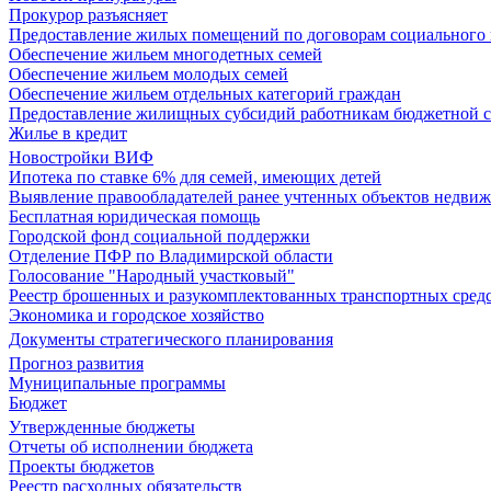
Прокурор разъясняет
Предоставление жилых помещений по договорам социального
Обеспечение жильем многодетных семей
Обеспечение жильем молодых семей
Обеспечение жильем отдельных категорий граждан
Предоставление жилищных субсидий работникам бюджетной 
Жилье в кредит
Новостройки ВИФ
Ипотека по ставке 6% для семей, имеющих детей
Выявление правообладателей ранее учтенных объектов недви
Бесплатная юридическая помощь
Городской фонд социальной поддержки
Отделение ПФР по Владимирской области
Голосование "Народный участковый"
Реестр брошенных и разукомплектованных транспортных сред
Экономика и городское хозяйство
Документы стратегического планирования
Прогноз развития
Муниципальные программы
Бюджет
Утвержденные бюджеты
Отчеты об исполнении бюджета
Проекты бюджетов
Реестр расходных обязательств