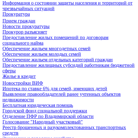
Информация о состоянии защиты населения и территорий от
чрезвычайных ситуаций
Прокуратура
Прием граждан
Новости прокуратуры
Прокурор разъясняет
Предоставление жилых помещений по договорам
социального найма
Обеспечение жильем многодетных семей
Обеспечение жильем молодых семей
Обеспечение жильем отдельных категорий граждан
Предоставление жилищных субсидий работникам бюджетной
сферы
Жилье в кредит
Новостройки ВИФ
Ипотека по ставке 6% для семей, имеющих детей
Выявление правообладателей ранее учтенных объектов
недвижимости
Бесплатная юридическая помощь
Городской фонд социальной поддержки
Отделение ПФР по Владимирской области
Голосование "Народный участковый"
Реестр брошенных и разукомплектованных транспортных
средств