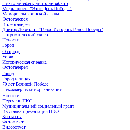
Никто не забыт, ничто не забыто
Медиапроект "Этот День Победы"
Мемориалы воинской славы
Фотогалерея
Видеогалерея
Диктор Левитан - "Голос Истории. Голос Победы"
Патриотический сквер
Новости
Город
О городе
Устав
Историческая справка
Фотогалерея
Город
Город в лицах
70 лет Великой Победе
Некоммерческие организации
Новости
Перечень НКО
Муниципальный социальный грант
Выставка-презентация НКО
Контакты
Фотоотчет
Видеоотчет