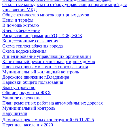
Открытые конкурсы по отбору управляющих организаций для
управления МКД
Общее количество многоквартирных домов
Цены и тарифы
В помощь жителю
Энергосбережение
Раскрытие информации УО, ТСЖ, ЖСК
Концессионные соглашения
Схема теплоснабжения города
Схема водоснабжения
Лицензирование управляющих организаций
Капитальный ремонт многоквартирных домов
Проекты программ комплексного развития
Муниципальный жилищный контроль
Дорожное движение г.Владимира
Парковки общего пользования
Благоустройство
Общие документы ЖКХ
Уличное освещение
План ремонтных работ на автомобильных дорогах
Муниципальный контроль
Нарушители
Демонтаж рекламных конструкций 05.11.2025
Перепись населения 2020