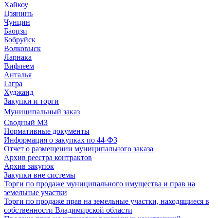
Хайкоу
Цзянинь
Чунцин
Баоцзи
Бобруйск
Волковыск
Ларнака
Вифлеем
Анталья
Гагра
Худжанд
Закупки и торги
Муниципальный заказ
Сводный МЗ
Нормативные документы
Информация о закупках по 44-ФЗ
Отчет о размещении муниципального заказа
Архив реестра контрактов
Архив закупок
Закупки вне системы
Торги по продаже муниципального имущества и прав на
земельные участки
Торги по продаже прав на земельные участки, находящиеся в
собственности Владимирской области