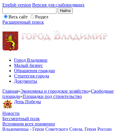
English version
Версия для слабовидящих
Весь сайт
Раздел
Расширенный поиск
Город Владимир
Малый бизнес
Обращения граждан
Стратегия города
Документы
Главная
»
Экономика и городское хозяйство
»
Свободные
площади
»
Площадки под строительство
День Победы
Новости
Бессмертный полк
Вспомним всех поименно
Владимирцы - Герои Советского Союза, Герои России