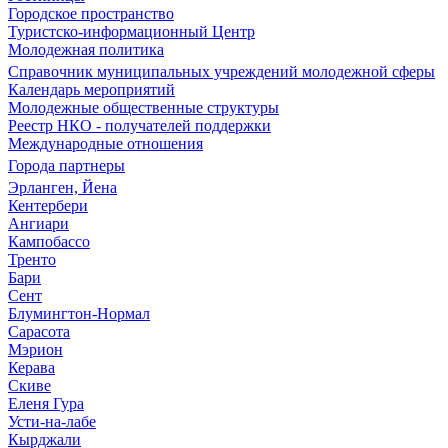
Городское пространство
Туристско-информационный Центр
Молодежная политика
Справочник муниципальных учреждений молодежной сферы
Календарь мероприятий
Молодежные общественные структуры
Реестр НКО - получателей поддержки
Международные отношения
Города партнеры
Эрланген, Йена
Кентербери
Ангиари
Кампобассо
Тренто
Бари
Сент
Блумингтон-Нормал
Сарасота
Мэрион
Керава
Скиве
Еленя Гура
Усти-на-лабе
Кырджали