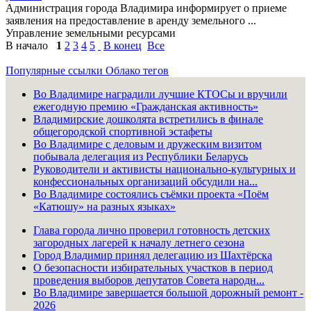
Администрация города Владимира информирует о приеме
заявления на предоставление в аренду земельного ...
Управление земельными ресурсами
В начало
1
2
3
4
5
В конец
Все
Популярные ссылки
Облако тегов
Во Владимире наградили лучшие КТОСы и вручили
ежегодную премию «Гражданская активность»
Владимирские дошколята встретились в финале
общегородской спортивной эстафеты
Во Владимире с деловым и дружеским визитом
побывала делегация из Республики Беларусь
Руководители и активисты национально-культурных и
конфессиональных организаций обсудили на...
Во Владимире состоялись съёмки проекта «Поём
«Катюшу» на разных языках»
Глава города лично проверил готовность детских
загородных лагерей к началу летнего сезона
Город Владимир принял делегацию из Шахтёрска
О безопасности избирательных участков в период
проведения выборов депутатов Совета народн...
Во Владимире завершается большой дорожный ремонт -
2026