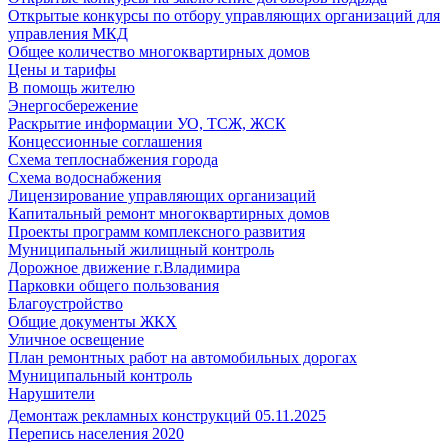
Открытые конкурсы по отбору управляющих организаций для
управления МКД
Общее количество многоквартирных домов
Цены и тарифы
В помощь жителю
Энергосбережение
Раскрытие информации УО, ТСЖ, ЖСК
Концессионные соглашения
Схема теплоснабжения города
Схема водоснабжения
Лицензирование управляющих организаций
Капитальный ремонт многоквартирных домов
Проекты программ комплексного развития
Муниципальный жилищный контроль
Дорожное движение г.Владимира
Парковки общего пользования
Благоустройство
Общие документы ЖКХ
Уличное освещение
План ремонтных работ на автомобильных дорогах
Муниципальный контроль
Нарушители
Демонтаж рекламных конструкций 05.11.2025
Перепись населения 2020