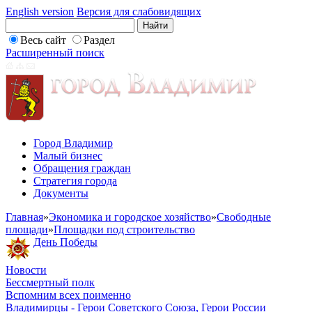
English version
Версия для слабовидящих
Весь сайт
Раздел
Расширенный поиск
Город Владимир
Малый бизнес
Обращения граждан
Стратегия города
Документы
Главная
»
Экономика и городское хозяйство
»
Свободные
площади
»
Площадки под строительство
День Победы
Новости
Бессмертный полк
Вспомним всех поименно
Владимирцы - Герои Советского Союза, Герои России