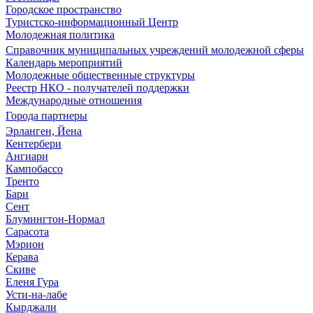
Городское пространство
Туристско-информационный Центр
Молодежная политика
Справочник муниципальных учреждений молодежной сферы
Календарь мероприятий
Молодежные общественные структуры
Реестр НКО - получателей поддержки
Международные отношения
Города партнеры
Эрланген, Йена
Кентербери
Ангиари
Кампобассо
Тренто
Бари
Сент
Блумингтон-Нормал
Сарасота
Мэрион
Керава
Скиве
Еленя Гура
Усти-на-лабе
Кырджали