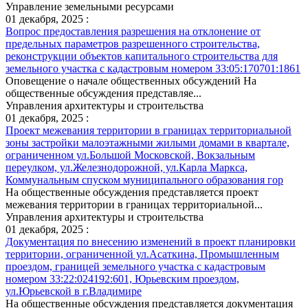
Управление земельными ресурсами
01 декабря, 2025 :
Вопрос предоставления разрешения на отклонение от
предельных параметров разрешенного строительства,
реконструкции объектов капитального строительства для
земельного участка с кадастровым номером 33:05:170701:1861
Оповещение о начале общественных обсуждений На
общественные обсуждения представляе...
Управления архитектуры и строительства
01 декабря, 2025 :
Проект межевания территории в границах территориальной
зоны застройки малоэтажными жилыми домами в квартале,
ограниченном ул.Большой Московской, Вокзальным
переулком, ул.Железнодорожной, ул.Карла Маркса,
Коммунальным спуском муниципального образования гор
На общественные обсуждения представляется проект
межевания территории в границах территориальной...
Управления архитектуры и строительства
01 декабря, 2025 :
Документация по внесению изменений в проект планировки
территории, ограниченной ул.Асаткина, Промышленным
проездом, границей земельного участка с кадастровым
номером 33:22:024192:601, Юрьевским проездом,
ул.Юрьевской в г.Владимире
На общественные обсуждения представляется документация