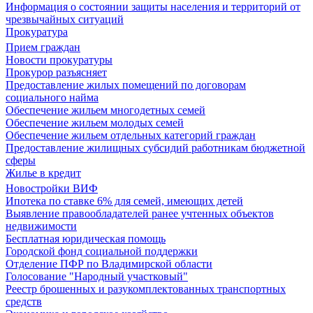
Информация о состоянии защиты населения и территорий от
чрезвычайных ситуаций
Прокуратура
Прием граждан
Новости прокуратуры
Прокурор разъясняет
Предоставление жилых помещений по договорам
социального найма
Обеспечение жильем многодетных семей
Обеспечение жильем молодых семей
Обеспечение жильем отдельных категорий граждан
Предоставление жилищных субсидий работникам бюджетной
сферы
Жилье в кредит
Новостройки ВИФ
Ипотека по ставке 6% для семей, имеющих детей
Выявление правообладателей ранее учтенных объектов
недвижимости
Бесплатная юридическая помощь
Городской фонд социальной поддержки
Отделение ПФР по Владимирской области
Голосование "Народный участковый"
Реестр брошенных и разукомплектованных транспортных
средств