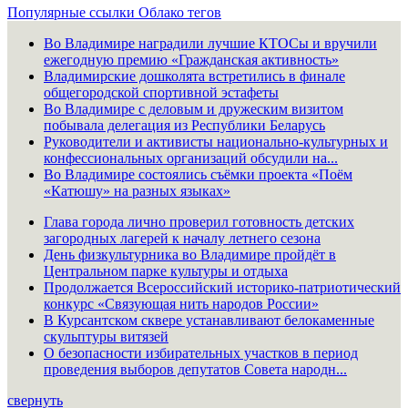
Популярные ссылки
Облако тегов
Во Владимире наградили лучшие КТОСы и вручили
ежегодную премию «Гражданская активность»
Владимирские дошколята встретились в финале
общегородской спортивной эстафеты
Во Владимире с деловым и дружеским визитом
побывала делегация из Республики Беларусь
Руководители и активисты национально-культурных и
конфессиональных организаций обсудили на...
Во Владимире состоялись съёмки проекта «Поём
«Катюшу» на разных языках»
Глава города лично проверил готовность детских
загородных лагерей к началу летнего сезона
День физкультурника во Владимире пройдёт в
Центральном парке культуры и отдыха
Продолжается Всероссийский историко-патриотический
конкурс «Связующая нить народов России»
В Курсантском сквере устанавливают белокаменные
скульптуры витязей
О безопасности избирательных участков в период
проведения выборов депутатов Совета народн...
свернуть