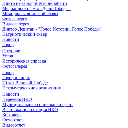
Никто не забыт, ничто не забыто
Медиапроект "Этот День Победы"
Мемориалы воинской славы
Фотогалерея
Видеогалерея
Диктор Левитан - "Голос Истории. Голос Победы"
Патриотический сквер
Новости
Город
О городе
Устав
Историческая справка
Фотогалерея
Город
Город в лицах
70 лет Великой Победе
Некоммерческие организации
Новости
Перечень НКО
Муниципальный социальный грант
Выставка-презентация НКО
Контакты
Фотоотчет
Видеоотчет