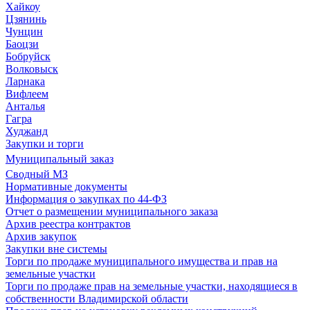
Хайкоу
Цзянинь
Чунцин
Баоцзи
Бобруйск
Волковыск
Ларнака
Вифлеем
Анталья
Гагра
Худжанд
Закупки и торги
Муниципальный заказ
Сводный МЗ
Нормативные документы
Информация о закупках по 44-ФЗ
Отчет о размещении муниципального заказа
Архив реестра контрактов
Архив закупок
Закупки вне системы
Торги по продаже муниципального имущества и прав на
земельные участки
Торги по продаже прав на земельные участки, находящиеся в
собственности Владимирской области