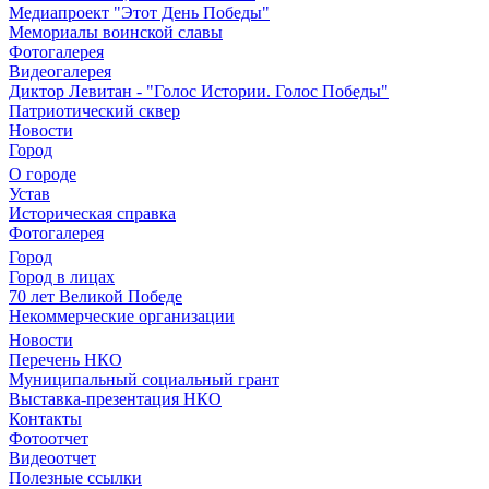
Медиапроект "Этот День Победы"
Мемориалы воинской славы
Фотогалерея
Видеогалерея
Диктор Левитан - "Голос Истории. Голос Победы"
Патриотический сквер
Новости
Город
О городе
Устав
Историческая справка
Фотогалерея
Город
Город в лицах
70 лет Великой Победе
Некоммерческие организации
Новости
Перечень НКО
Муниципальный социальный грант
Выставка-презентация НКО
Контакты
Фотоотчет
Видеоотчет
Полезные ссылки