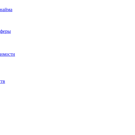
 найма
сферы
жимости
ств