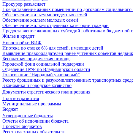
Прокурор разъясняет
Предоставление жилых помещений по договорам социального
Обеспечение жильем многодетных семей
Обеспечение жильем молодых семей
Обеспечение жильем отдельных категорий граждан
Предоставление жилищных субсидий работникам бюджетной 
Жилье в кредит
Новостройки ВИФ
Ипотека по ставке 6% для семей, имеющих детей
Выявление правообладателей ранее учтенных объектов недви
Бесплатная юридическая помощь
Городской фонд социальной поддержки
Отделение ПФР по Владимирской области
Голосование "Народный участковый"
Реестр брошенных и разукомплектованных транспортных сред
Экономика и городское хозяйство
Документы стратегического планирования
Прогноз развития
Муниципальные программы
Бюджет
Утвержденные бюджеты
Отчеты об исполнении бюджета
Проекты бюджетов
Реестр расходных обязательств