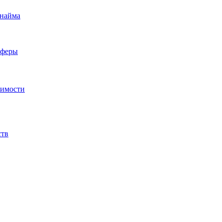
 найма
сферы
жимости
ств