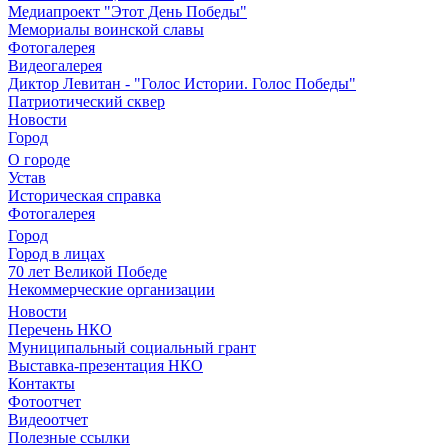
Медиапроект "Этот День Победы"
Мемориалы воинской славы
Фотогалерея
Видеогалерея
Диктор Левитан - "Голос Истории. Голос Победы"
Патриотический сквер
Новости
Город
О городе
Устав
Историческая справка
Фотогалерея
Город
Город в лицах
70 лет Великой Победе
Некоммерческие организации
Новости
Перечень НКО
Муниципальный социальный грант
Выставка-презентация НКО
Контакты
Фотоотчет
Видеоотчет
Полезные ссылки