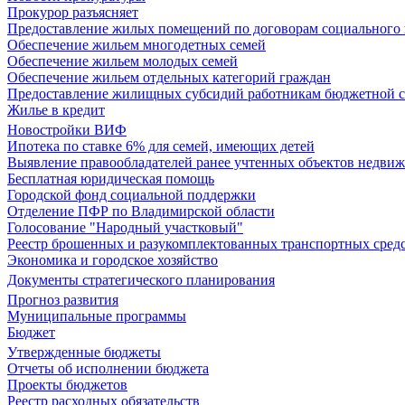
Прокурор разъясняет
Предоставление жилых помещений по договорам социального
Обеспечение жильем многодетных семей
Обеспечение жильем молодых семей
Обеспечение жильем отдельных категорий граждан
Предоставление жилищных субсидий работникам бюджетной 
Жилье в кредит
Новостройки ВИФ
Ипотека по ставке 6% для семей, имеющих детей
Выявление правообладателей ранее учтенных объектов недви
Бесплатная юридическая помощь
Городской фонд социальной поддержки
Отделение ПФР по Владимирской области
Голосование "Народный участковый"
Реестр брошенных и разукомплектованных транспортных сред
Экономика и городское хозяйство
Документы стратегического планирования
Прогноз развития
Муниципальные программы
Бюджет
Утвержденные бюджеты
Отчеты об исполнении бюджета
Проекты бюджетов
Реестр расходных обязательств