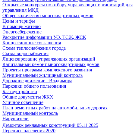
Открытые конкурсы по отбору управляющих организаций для
управления МКД
Общее количество многоквартирных домов
Цены и тарифы
В помощь жителю
Энергосбережение
Раскрытие информации УО, ТСЖ, ЖСК
Концессионные соглашения
Схема теплоснабжения города
Схема водоснабжения
Лицензирование управляющих организаций
Капитальный ремонт многоквартирных домов
Проекты программ комплексного развития
Муниципальный жилищный контроль
Дорожное движение г.Владимира
Парковки общего пользования
Благоустройство
Общие документы ЖКХ
Уличное освещение
План ремонтных работ на автомобильных дорогах
Муниципальный контроль
Нарушители
Демонтаж рекламных конструкций 05.11.2025
Перепись населения 2020