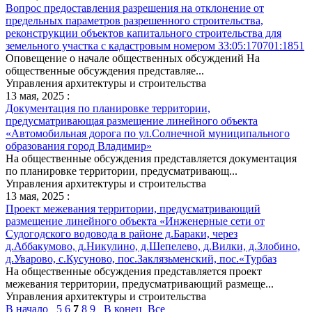
Вопрос предоставления разрешения на отклонение от
предельных параметров разрешенного строительства,
реконструкции объектов капитального строительства для
земельного участка с кадастровым номером 33:05:170701:1851
Оповещение о начале общественных обсуждений На
общественные обсуждения представляе...
Управления архитектуры и строительства
13 мая, 2025 :
Документация по планировке территории,
предусматривающая размещение линейного объекта
«Автомобильная дорога по ул.Солнечной муниципального
образования город Владимир»
На общественные обсуждения представляется документация
по планировке территории, предусматривающ...
Управления архитектуры и строительства
13 мая, 2025 :
Проект межевания территории, предусматривающий
размещение линейного объекта «Инженерные сети от
Судогодского водовода в районе д.Бараки, через
д.Аббакумово, д.Никулино, д.Шепелево, д.Вилки, д.Злобино,
д.Уварово, с.Кусуново, пос.Заклязьменский, пос.«Турбаз
На общественные обсуждения представляется проект
межевания территории, предусматривающий размеще...
Управления архитектуры и строительства
В начало
5
6
7
8
9
В конец
Все