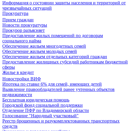
Информация о состоянии защиты населения и территорий от
чрезвычайных ситуаций
Прокуратура
Прием граждан
Новости прокуратуры
Прокурор разъясняет
Предоставление жилых помещений по договорам
социального найма
Обеспечение жильем многодетных семей
Обеспечение жильем молодых семей
Обеспечение жильем отдельных категорий граждан
Предоставление жилищных субсидий работникам бюджетной
сферы
Жилье в кредит
Новостройки ВИФ
Ипотека по ставке 6% для семей, имеющих детей
Выявление правообладателей ранее учтенных объектов
недвижимости
Бесплатная юридическая помощь
Городской фонд социальной поддержки
Отделение ПФР по Владимирской области
Голосование "Народный участковый"
Реестр брошенных и разукомплектованных транспортных
средств