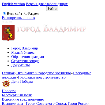
English version
Версия для слабовидящих
Весь сайт
Раздел
Расширенный поиск
Город Владимир
Малый бизнес
Обращения граждан
Стратегия города
Документы
Главная
»
Экономика и городское хозяйство
»
Свободные
площади
»
Площадки под строительство
День Победы
Новости
Бессмертный полк
Вспомним всех поименно
Владимирцы - Герои Советского Союза, Герои России