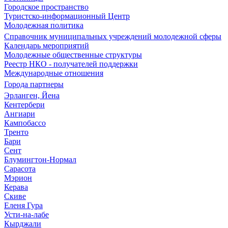
Городское пространство
Туристско-информационный Центр
Молодежная политика
Справочник муниципальных учреждений молодежной сферы
Календарь мероприятий
Молодежные общественные структуры
Реестр НКО - получателей поддержки
Международные отношения
Города партнеры
Эрланген, Йена
Кентербери
Ангиари
Кампобассо
Тренто
Бари
Сент
Блумингтон-Нормал
Сарасота
Мэрион
Керава
Скиве
Еленя Гура
Усти-на-лабе
Кырджали