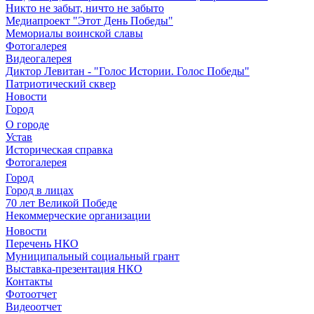
Никто не забыт, ничто не забыто
Медиапроект "Этот День Победы"
Мемориалы воинской славы
Фотогалерея
Видеогалерея
Диктор Левитан - "Голос Истории. Голос Победы"
Патриотический сквер
Новости
Город
О городе
Устав
Историческая справка
Фотогалерея
Город
Город в лицах
70 лет Великой Победе
Некоммерческие организации
Новости
Перечень НКО
Муниципальный социальный грант
Выставка-презентация НКО
Контакты
Фотоотчет
Видеоотчет