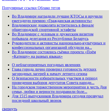
Популярные ссылки
Облако тегов
Во Владимире наградили лучшие КТОСы и вручили
ежегодную премию «Гражданская активность»
Владимирские дошколята встретились в финале
общегородской спортивной эстафеты
Во Владимире с деловым и дружеским визитом
побывала делегация из Республики Беларусь
Руководители и активисты национально-культурных и
конфессиональных организаций обсудили на...
Во Владимире состоялись съёмки проекта «Поём
«Катюшу» на разных языках»
О неблагоприятных погодных явлениях
Глава города лично проверил готовность детских
загородных лагерей к началу летнего сезона
О безопасности избирательных участков в период
проведения выборов депутатов Совета народн...
На городском торжественном мероприятии в честь Дня
семьи, любви и верности поздравили боле...
Для 1515 выпускников Владимира сегодня прозвучал
последний школьный звонок
свернуть