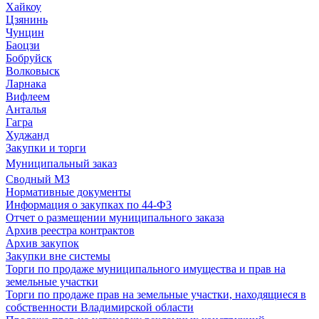
Хайкоу
Цзянинь
Чунцин
Баоцзи
Бобруйск
Волковыск
Ларнака
Вифлеем
Анталья
Гагра
Худжанд
Закупки и торги
Муниципальный заказ
Сводный МЗ
Нормативные документы
Информация о закупках по 44-ФЗ
Отчет о размещении муниципального заказа
Архив реестра контрактов
Архив закупок
Закупки вне системы
Торги по продаже муниципального имущества и прав на
земельные участки
Торги по продаже прав на земельные участки, находящиеся в
собственности Владимирской области