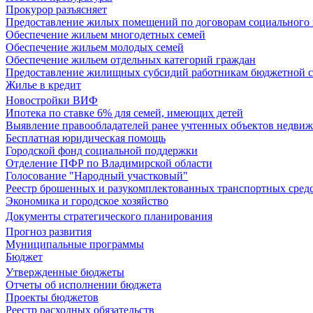
Прокурор разъясняет
Предоставление жилых помещений по договорам социального
Обеспечение жильем многодетных семей
Обеспечение жильем молодых семей
Обеспечение жильем отдельных категорий граждан
Предоставление жилищных субсидий работникам бюджетной 
Жилье в кредит
Новостройки ВИФ
Ипотека по ставке 6% для семей, имеющих детей
Выявление правообладателей ранее учтенных объектов недви
Бесплатная юридическая помощь
Городской фонд социальной поддержки
Отделение ПФР по Владимирской области
Голосование "Народный участковый"
Реестр брошенных и разукомплектованных транспортных сред
Экономика и городское хозяйство
Документы стратегического планирования
Прогноз развития
Муниципальные программы
Бюджет
Утвержденные бюджеты
Отчеты об исполнении бюджета
Проекты бюджетов
Реестр расходных обязательств