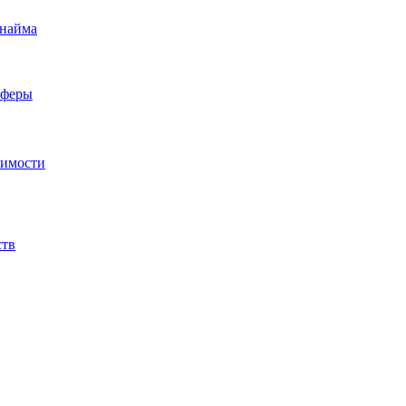
 найма
сферы
жимости
ств