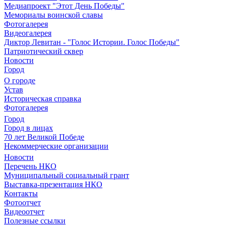
Медиапроект "Этот День Победы"
Мемориалы воинской славы
Фотогалерея
Видеогалерея
Диктор Левитан - "Голос Истории. Голос Победы"
Патриотический сквер
Новости
Город
О городе
Устав
Историческая справка
Фотогалерея
Город
Город в лицах
70 лет Великой Победе
Некоммерческие организации
Новости
Перечень НКО
Муниципальный социальный грант
Выставка-презентация НКО
Контакты
Фотоотчет
Видеоотчет
Полезные ссылки