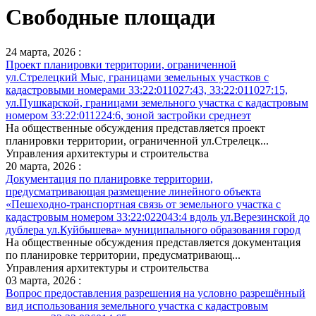
Свободные площади
24 марта, 2026 :
Проект планировки территории, ограниченной
ул.Стрелецкий Мыс, границами земельных участков с
кадастровыми номерами 33:22:011027:43, 33:22:011027:15,
ул.Пушкарской, границами земельного участка с кадастровым
номером 33:22:011224:6, зоной застройки среднеэт
На общественные обсуждения представляется проект
планировки территории, ограниченной ул.Стрелецк...
Управления архитектуры и строительства
20 марта, 2026 :
Документация по планировке территории,
предусматривающая размещение линейного объекта
«Пешеходно-транспортная связь от земельного участка с
кадастровым номером 33:22:022043:4 вдоль ул.Верезинской до
дублера ул.Куйбышева» муниципального образования город
На общественные обсуждения представляется документация
по планировке территории, предусматривающ...
Управления архитектуры и строительства
03 марта, 2026 :
Вопрос предоставления разрешения на условно разрешённый
вид использования земельного участка с кадастровым