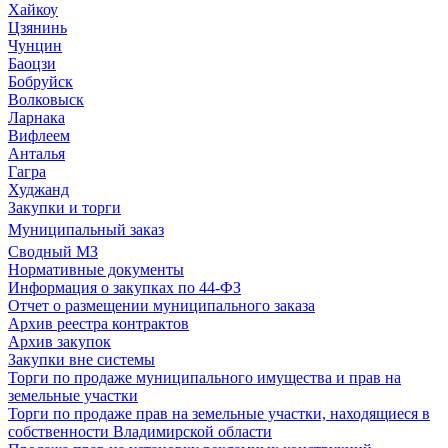
Хайкоу
Цзянинь
Чунцин
Баоцзи
Бобруйск
Волковыск
Ларнака
Вифлеем
Анталья
Гагра
Худжанд
Закупки и торги
Муниципальный заказ
Сводный МЗ
Нормативные документы
Информация о закупках по 44-ФЗ
Отчет о размещении муниципального заказа
Архив реестра контрактов
Архив закупок
Закупки вне системы
Торги по продаже муниципального имущества и прав на
земельные участки
Торги по продаже прав на земельные участки, находящиеся в
собственности Владимирской области