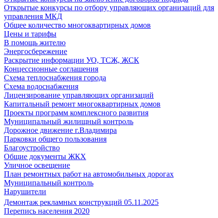
Открытые конкурсы по отбору управляющих организаций для
управления МКД
Общее количество многоквартирных домов
Цены и тарифы
В помощь жителю
Энергосбережение
Раскрытие информации УО, ТСЖ, ЖСК
Концессионные соглашения
Схема теплоснабжения города
Схема водоснабжения
Лицензирование управляющих организаций
Капитальный ремонт многоквартирных домов
Проекты программ комплексного развития
Муниципальный жилищный контроль
Дорожное движение г.Владимира
Парковки общего пользования
Благоустройство
Общие документы ЖКХ
Уличное освещение
План ремонтных работ на автомобильных дорогах
Муниципальный контроль
Нарушители
Демонтаж рекламных конструкций 05.11.2025
Перепись населения 2020