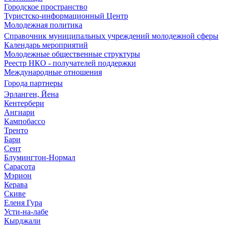
Городское пространство
Туристско-информационный Центр
Молодежная политика
Справочник муниципальных учреждений молодежной сферы
Календарь мероприятий
Молодежные общественные структуры
Реестр НКО - получателей поддержки
Международные отношения
Города партнеры
Эрланген, Йена
Кентербери
Ангиари
Кампобассо
Тренто
Бари
Сент
Блумингтон-Нормал
Сарасота
Мэрион
Керава
Скиве
Еленя Гура
Усти-на-лабе
Кырджали