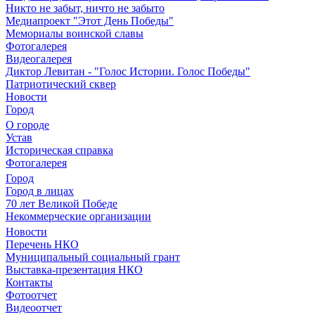
Никто не забыт, ничто не забыто
Медиапроект "Этот День Победы"
Мемориалы воинской славы
Фотогалерея
Видеогалерея
Диктор Левитан - "Голос Истории. Голос Победы"
Патриотический сквер
Новости
Город
О городе
Устав
Историческая справка
Фотогалерея
Город
Город в лицах
70 лет Великой Победе
Некоммерческие организации
Новости
Перечень НКО
Муниципальный социальный грант
Выставка-презентация НКО
Контакты
Фотоотчет
Видеоотчет