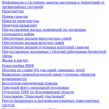
Информация о состоянии защиты населения и территорий от
чрезвычайных ситуаций
Прокуратура
Прием граждан
Новости прокуратуры
Прокурор разъясняет
Предоставление жилых помещений по договорам
социального найма
Обеспечение жильем многодетных семей
Обеспечение жильем молодых семей
Обеспечение жильем отдельных категорий граждан
Предоставление жилищных субсидий работникам бюджетной
сферы
Жилье в кредит
Новостройки ВИФ
Ипотека по ставке 6% для семей, имеющих детей
Выявление правообладателей ранее учтенных объектов
недвижимости
Бесплатная юридическая помощь
Городской фонд социальной поддержки
Отделение ПФР по Владимирской области
Голосование "Народный участковый"
Реестр брошенных и разукомплектованных транспортных
средств