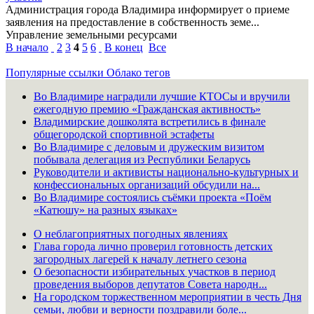
Администрация города Владимира информирует о приеме
заявления на предоставление в собственность земе...
Управление земельными ресурсами
В начало
2
3
4
5
6
В конец
Все
Популярные ссылки
Облако тегов
Во Владимире наградили лучшие КТОСы и вручили
ежегодную премию «Гражданская активность»
Владимирские дошколята встретились в финале
общегородской спортивной эстафеты
Во Владимире с деловым и дружеским визитом
побывала делегация из Республики Беларусь
Руководители и активисты национально-культурных и
конфессиональных организаций обсудили на...
Во Владимире состоялись съёмки проекта «Поём
«Катюшу» на разных языках»
О неблагоприятных погодных явлениях
Глава города лично проверил готовность детских
загородных лагерей к началу летнего сезона
О безопасности избирательных участков в период
проведения выборов депутатов Совета народн...
На городском торжественном мероприятии в честь Дня
семьи, любви и верности поздравили боле...