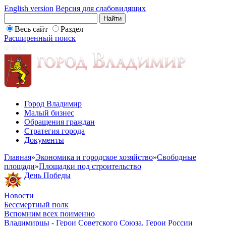
English version
Версия для слабовидящих
Весь сайт
Раздел
Расширенный поиск
Город Владимир
Малый бизнес
Обращения граждан
Стратегия города
Документы
Главная
»
Экономика и городское хозяйство
»
Свободные
площади
»
Площадки под строительство
День Победы
Новости
Бессмертный полк
Вспомним всех поименно
Владимирцы - Герои Советского Союза, Герои России