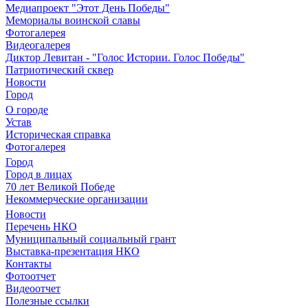
Медиапроект "Этот День Победы"
Мемориалы воинской славы
Фотогалерея
Видеогалерея
Диктор Левитан - "Голос Истории. Голос Победы"
Патриотический сквер
Новости
Город
О городе
Устав
Историческая справка
Фотогалерея
Город
Город в лицах
70 лет Великой Победе
Некоммерческие организации
Новости
Перечень НКО
Муниципальный социальный грант
Выставка-презентация НКО
Контакты
Фотоотчет
Видеоотчет
Полезные ссылки