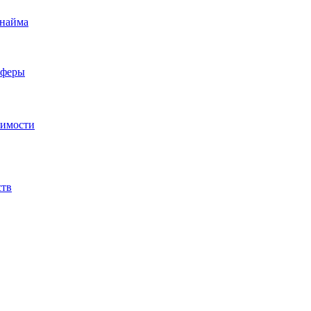
 найма
сферы
жимости
ств