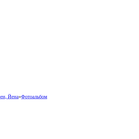
ен, Йена
»
Фотоальбом