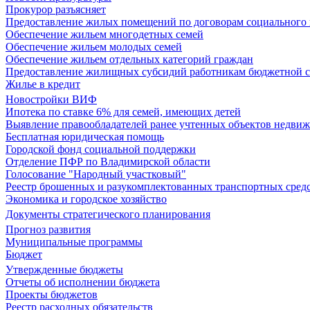
Прокурор разъясняет
Предоставление жилых помещений по договорам социального
Обеспечение жильем многодетных семей
Обеспечение жильем молодых семей
Обеспечение жильем отдельных категорий граждан
Предоставление жилищных субсидий работникам бюджетной 
Жилье в кредит
Новостройки ВИФ
Ипотека по ставке 6% для семей, имеющих детей
Выявление правообладателей ранее учтенных объектов недви
Бесплатная юридическая помощь
Городской фонд социальной поддержки
Отделение ПФР по Владимирской области
Голосование "Народный участковый"
Реестр брошенных и разукомплектованных транспортных сред
Экономика и городское хозяйство
Документы стратегического планирования
Прогноз развития
Муниципальные программы
Бюджет
Утвержденные бюджеты
Отчеты об исполнении бюджета
Проекты бюджетов
Реестр расходных обязательств