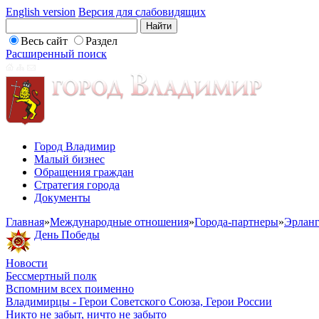
English version
Версия для слабовидящих
Весь сайт
Раздел
Расширенный поиск
Город Владимир
Малый бизнес
Обращения граждан
Стратегия города
Документы
Главная
»
Международные отношения
»
Города-партнеры
»
Эрланг
День Победы
Новости
Бессмертный полк
Вспомним всех поименно
Владимирцы - Герои Советского Союза, Герои России
Никто не забыт, ничто не забыто