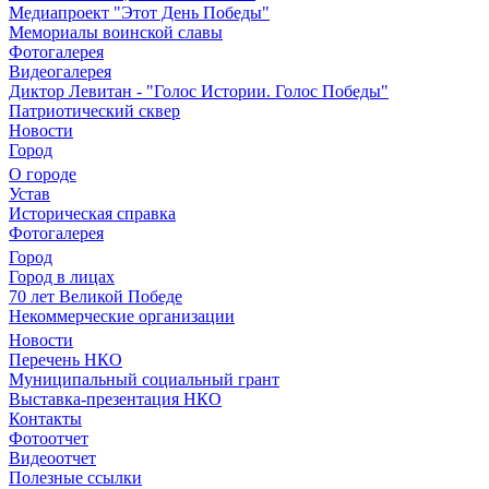
Медиапроект "Этот День Победы"
Мемориалы воинской славы
Фотогалерея
Видеогалерея
Диктор Левитан - "Голос Истории. Голос Победы"
Патриотический сквер
Новости
Город
О городе
Устав
Историческая справка
Фотогалерея
Город
Город в лицах
70 лет Великой Победе
Некоммерческие организации
Новости
Перечень НКО
Муниципальный социальный грант
Выставка-презентация НКО
Контакты
Фотоотчет
Видеоотчет
Полезные ссылки