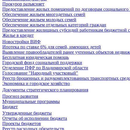
Прокурор разъясняет
Предоставление жилых помещений по договорам социального
Обеспечение жильем многодетных семей
Обеспечение жильем молодых семей
Обеспечение жильем отдельных категорий граждан
Предоставление жилищных субсидий работникам бюджетной 
Жилье в кредит
Новостройки ВИФ
Ипотека по ставке 6% для семей, имеющих детей
Выявление правообладателей ранее учтенных объектов недви
Бесплатная юридическая помощь
Городской фонд социальной поддержки
Отделение ПФР по Владимирской области
Голосование "Народный участковый"
Реестр брошенных и разукомплектованных транспортных сред
Экономика и городское хозяйство
Документы стратегического планирования
Прогноз развития
Муниципальные программы
Бюджет
Утвержденные бюджеты
Отчеты об исполнении бюджета
Проекты бюджетов
Реестр расходных обязательств