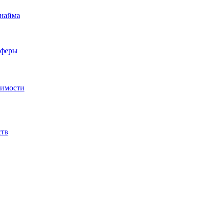
 найма
сферы
жимости
ств