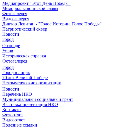
Медиапроект "Этот День Победы"
Мемориалы воинской славы
Фотогалерея
Видеогалерея
Диктор Левитан - "Голос Истории. Голос Победы"
Патриотический сквер
Новости
Город
О городе
Устав
Историческая справка
Фотогалерея
Город
Город в лицах
70 лет Великой Победе
Некоммерческие организации
Новости
Перечень НКО
Муниципальный социальный грант
Выставка-презентация НКО
Контакты
Фотоотчет
Видеоотчет
Полезные ссылки