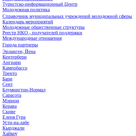
Туристско-информационный Центр
Молодежная политика
Справочник муниципальных учреждений молодежной сферы
Календарь мероприятий
Молодежные общественные структуры
Реестр НКО - получателей поддержки
Международные отношения
Города партнеры
Эрланген, Йена
Кентербери
Ангиари
Кампобассо
Тренто
Бари
Сент
Блумингтон-Нормал
Сарасота
Мэрион
Керава
Скиве
Еленя Гура
Усти-на-лабе
Кырджали
Хайкоу