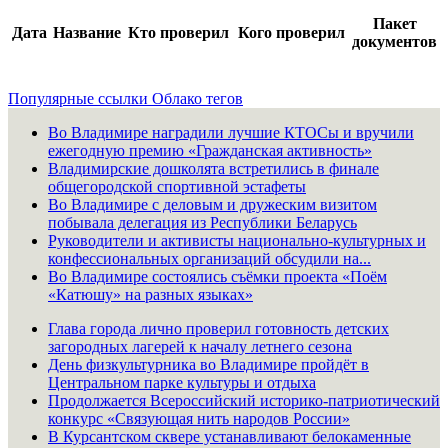
Пакет
Дата
Название
Кто проверил
Кого проверил
документов
Популярные ссылки
Облако тегов
Во Владимире наградили лучшие КТОСы и вручили
ежегодную премию «Гражданская активность»
Владимирские дошколята встретились в финале
общегородской спортивной эстафеты
Во Владимире с деловым и дружеским визитом
побывала делегация из Республики Беларусь
Руководители и активисты национально-культурных и
конфессиональных организаций обсудили на...
Во Владимире состоялись съёмки проекта «Поём
«Катюшу» на разных языках»
Глава города лично проверил готовность детских
загородных лагерей к началу летнего сезона
День физкультурника во Владимире пройдёт в
Центральном парке культуры и отдыха
Продолжается Всероссийский историко-патриотический
конкурс «Связующая нить народов России»
В Курсантском сквере устанавливают белокаменные