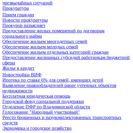
чрезвычайных ситуаций
Прокуратура
Прием граждан
Новости прокуратуры
Прокурор разъясняет
Предоставление жилых помещений по договорам
социального найма
Обеспечение жильем многодетных семей
Обеспечение жильем молодых семей
Обеспечение жильем отдельных категорий граждан
Предоставление жилищных субсидий работникам бюджетной
сферы
Жилье в кредит
Новостройки ВИФ
Ипотека по ставке 6% для семей, имеющих детей
Выявление правообладателей ранее учтенных объектов
недвижимости
Бесплатная юридическая помощь
Городской фонд социальной поддержки
Отделение ПФР по Владимирской области
Голосование "Народный участковый"
Реестр брошенных и разукомплектованных транспортных
средств
Экономика и городское хозяйство