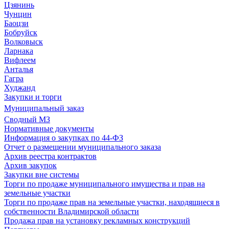
Цзянинь
Чунцин
Баоцзи
Бобруйск
Волковыск
Ларнака
Вифлеем
Анталья
Гагра
Худжанд
Закупки и торги
Муниципальный заказ
Сводный МЗ
Нормативные документы
Информация о закупках по 44-ФЗ
Отчет о размещении муниципального заказа
Архив реестра контрактов
Архив закупок
Закупки вне системы
Торги по продаже муниципального имущества и прав на
земельные участки
Торги по продаже прав на земельные участки, находящиеся в
собственности Владимирской области
Продажа прав на установку рекламных конструкций