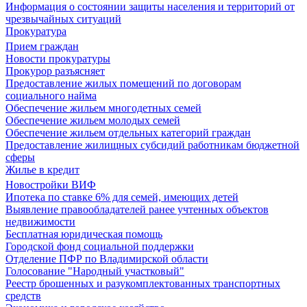
Информация о состоянии защиты населения и территорий от
чрезвычайных ситуаций
Прокуратура
Прием граждан
Новости прокуратуры
Прокурор разъясняет
Предоставление жилых помещений по договорам
социального найма
Обеспечение жильем многодетных семей
Обеспечение жильем молодых семей
Обеспечение жильем отдельных категорий граждан
Предоставление жилищных субсидий работникам бюджетной
сферы
Жилье в кредит
Новостройки ВИФ
Ипотека по ставке 6% для семей, имеющих детей
Выявление правообладателей ранее учтенных объектов
недвижимости
Бесплатная юридическая помощь
Городской фонд социальной поддержки
Отделение ПФР по Владимирской области
Голосование "Народный участковый"
Реестр брошенных и разукомплектованных транспортных
средств