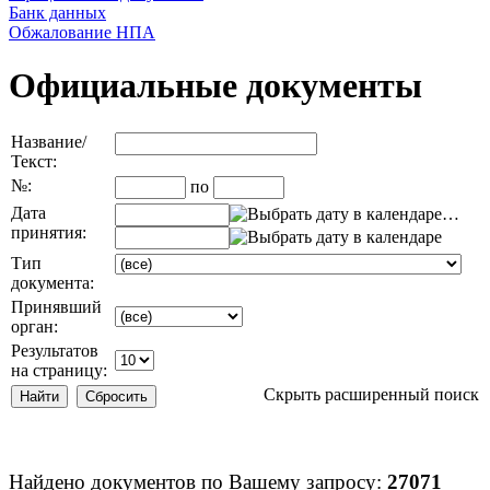
Банк данных
Обжалование НПА
Официальные документы
Название/
Текст:
№:
по
Дата
…
принятия:
Тип
документа:
Принявший
орган:
Результатов
на страницу:
Скрыть расширенный поиск
Найдено документов по Вашему запросу:
27071