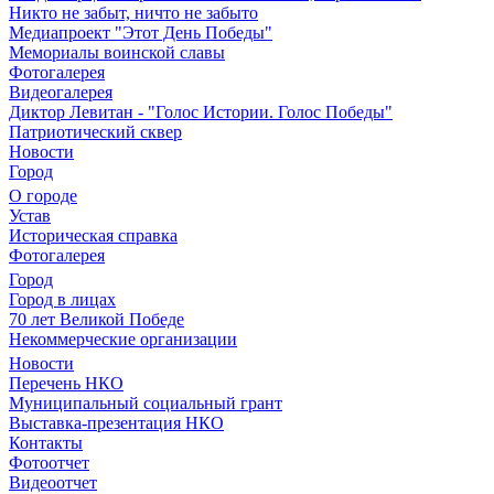
Никто не забыт, ничто не забыто
Медиапроект "Этот День Победы"
Мемориалы воинской славы
Фотогалерея
Видеогалерея
Диктор Левитан - "Голос Истории. Голос Победы"
Патриотический сквер
Новости
Город
О городе
Устав
Историческая справка
Фотогалерея
Город
Город в лицах
70 лет Великой Победе
Некоммерческие организации
Новости
Перечень НКО
Муниципальный социальный грант
Выставка-презентация НКО
Контакты
Фотоотчет
Видеоотчет