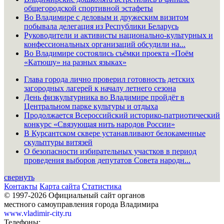
общегородской спортивной эстафеты
Во Владимире с деловым и дружеским визитом
побывала делегация из Республики Беларусь
Руководители и активисты национально-культурных и
конфессиональных организаций обсудили на...
Во Владимире состоялись съёмки проекта «Поём
«Катюшу» на разных языках»
Глава города лично проверил готовность детских
загородных лагерей к началу летнего сезона
День физкультурника во Владимире пройдёт в
Центральном парке культуры и отдыха
Продолжается Всероссийский историко-патриотический
конкурс «Связующая нить народов России»
В Курсантском сквере устанавливают белокаменные
скульптуры витязей
О безопасности избирательных участков в период
проведения выборов депутатов Совета народн...
свернуть
Контакты
Карта сайта
Статистика
© 1997-2026 Официальный сайт органов
местного самоуправления города Владимира
www.vladimir-city.ru
Телефоны: