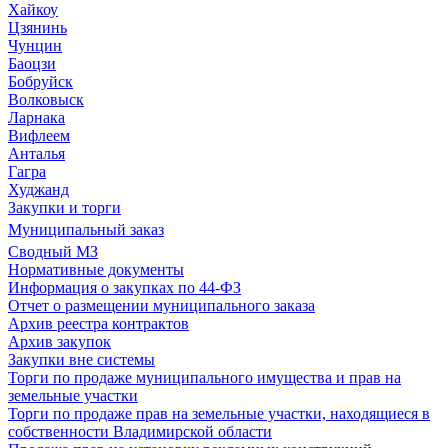
Хайкоу
Цзянинь
Чунцин
Баоцзи
Бобруйск
Волковыск
Ларнака
Вифлеем
Анталья
Гагра
Худжанд
Закупки и торги
Муниципальный заказ
Сводный МЗ
Нормативные документы
Информация о закупках по 44-ФЗ
Отчет о размещении муниципального заказа
Архив реестра контрактов
Архив закупок
Закупки вне системы
Торги по продаже муниципального имущества и прав на
земельные участки
Торги по продаже прав на земельные участки, находящиеся в
собственности Владимирской области