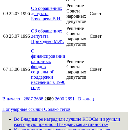
Решение
Об обращениях
Совета
69
25.07.1996
депутата
Совет
народных
Бочкарева В.И.
депутатов
Решение
Об обращениях
Совета
68
25.07.1996
депутата
Совет
народных
Приходько М.Ф.
депутатов
О
финансировании
районных
Решение
фондов
Совета
67
13.06.1996
Совет
социальной
народных
поддержки
депутатов
населения в 1996
году
В начало
2687
2688
2689
2690
2691
В конец
Популярные ссылки
Облако тегов
Во Владимире наградили лучшие КТОСы и вручили
ежегодную премию «Гражданская активность»
Владимирские дошколята встретились в финале