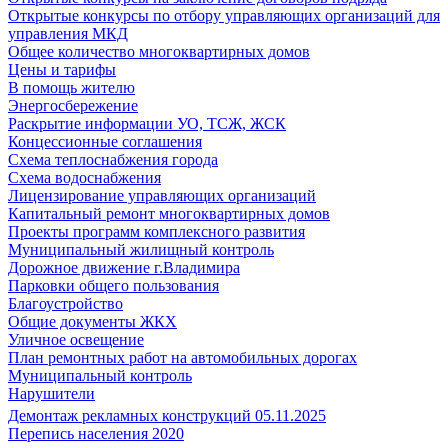
Открытые конкурсы по отбору управляющих организаций для
управления МКД
Общее количество многоквартирных домов
Цены и тарифы
В помощь жителю
Энергосбережение
Раскрытие информации УО, ТСЖ, ЖСК
Концессионные соглашения
Схема теплоснабжения города
Схема водоснабжения
Лицензирование управляющих организаций
Капитальный ремонт многоквартирных домов
Проекты программ комплексного развития
Муниципальный жилищный контроль
Дорожное движение г.Владимира
Парковки общего пользования
Благоустройство
Общие документы ЖКХ
Уличное освещение
План ремонтных работ на автомобильных дорогах
Муниципальный контроль
Нарушители
Демонтаж рекламных конструкций 05.11.2025
Перепись населения 2020