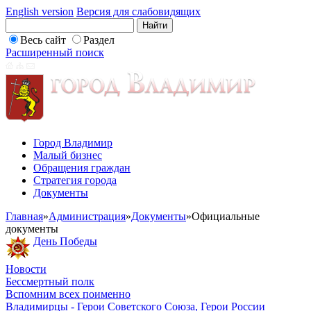
English version
Версия для слабовидящих
Весь сайт
Раздел
Расширенный поиск
Город Владимир
Малый бизнес
Обращения граждан
Стратегия города
Документы
Главная
»
Администрация
»
Документы
»
Официальные
документы
День Победы
Новости
Бессмертный полк
Вспомним всех поименно
Владимирцы - Герои Советского Союза, Герои России