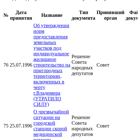
Дата
Тип
Принявший
Фай
№
Название
принятия
документа
орган
докум
Об утверждении
норм
предоставления
земельных
участков под
индивидуальное
Решение
жилищное
Совета
76
25.07.1996
строительство на
Совет
народных
пригородных
депутатов
территориях,
включенных в
черту
г.Владимира
(УТРАТИЛО
СИЛУ)
О чрезвычайной
ситуации на
Решение
городской
Совета
75
25.07.1996
Совет
станции скорой
народных
медицинской
депутатов
помощи