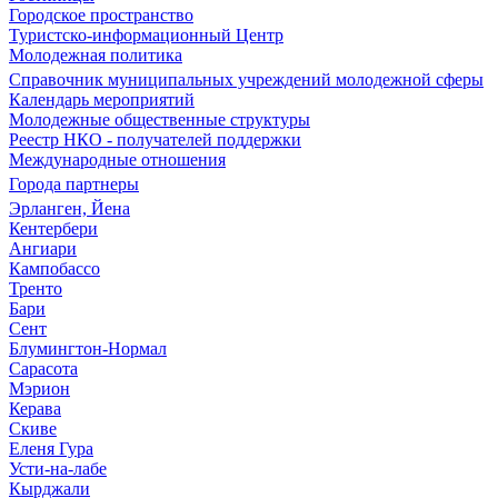
Городское пространство
Туристско-информационный Центр
Молодежная политика
Справочник муниципальных учреждений молодежной сферы
Календарь мероприятий
Молодежные общественные структуры
Реестр НКО - получателей поддержки
Международные отношения
Города партнеры
Эрланген, Йена
Кентербери
Ангиари
Кампобассо
Тренто
Бари
Сент
Блумингтон-Нормал
Сарасота
Мэрион
Керава
Скиве
Еленя Гура
Усти-на-лабе
Кырджали