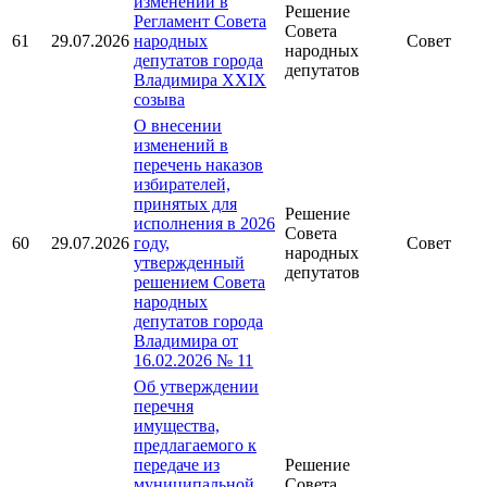
изменений в
Решение
Регламент Совета
Совета
61
29.07.2026
народных
Совет
народных
депутатов города
депутатов
Владимира XXIХ
созыва
О внесении
изменений в
перечень наказов
избирателей,
принятых для
Решение
исполнения в 2026
Совета
60
29.07.2026
году,
Совет
народных
утвержденный
депутатов
решением Совета
народных
депутатов города
Владимира от
16.02.2026 № 11
Об утверждении
перечня
имущества,
предлагаемого к
передаче из
Решение
муниципальной
Совета