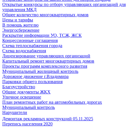
Открытые конкурсы по отбору управляющих организаций для
управления МКД
Общее количество многоквартирных домов
Цены и тарифы
В помощь жителю
Энергосбережение
Раскрытие информации УО, ТСЖ, ЖСК
Концессионные соглашения
Схема теплоснабжения города
Схема водоснабжения
Лицензирование управляющих организаций
Капитальный ремонт многоквартирных домов
Проекты программ комплексного развития
Муниципальный жилищный контроль
Дорожное движение г.Владимира
Парковки общего пользования
Благоустройство
Общие документы ЖКХ
Уличное освещение
План ремонтных работ на автомобильных дорогах
Муниципальный контроль
Нарушители
Демонтаж рекламных конструкций 05.11.2025
Перепись населения 2020