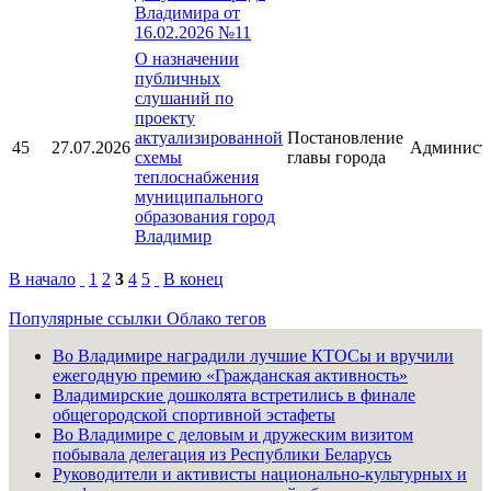
Владимира от
16.02.2026 №11
О назначении
публичных
слушаний по
проекту
актуализированной
Постановление
45
27.07.2026
Админист
схемы
главы города
теплоснабжения
муниципального
образования город
Владимир
В начало
1
2
3
4
5
В конец
Популярные ссылки
Облако тегов
Во Владимире наградили лучшие КТОСы и вручили
ежегодную премию «Гражданская активность»
Владимирские дошколята встретились в финале
общегородской спортивной эстафеты
Во Владимире с деловым и дружеским визитом
побывала делегация из Республики Беларусь
Руководители и активисты национально-культурных и