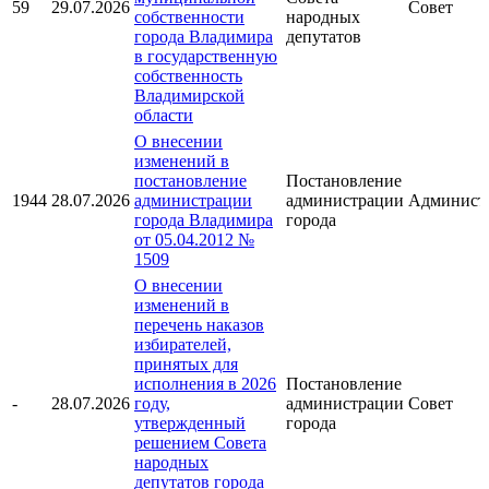
59
29.07.2026
Совет
собственности
народных
города Владимира
депутатов
в государственную
собственность
Владимирской
области
О внесении
изменений в
постановление
Постановление
1944
28.07.2026
администрации
администрации
Админист
города Владимира
города
от 05.04.2012 №
1509
О внесении
изменений в
перечень наказов
избирателей,
принятых для
исполнения в 2026
Постановление
-
28.07.2026
году,
администрации
Совет
утвержденный
города
решением Совета
народных
депутатов города