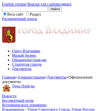
English version
Версия для слабовидящих
Весь сайт
Раздел
Расширенный поиск
Город Владимир
Малый бизнес
Обращения граждан
Стратегия города
Документы
Главная
»
Администрация
»
Документы
»
Официальные
документы
День Победы
Новости
Бессмертный полк
Вспомним всех поименно
Владимирцы - Герои Советского Союза, Герои России