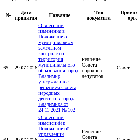
Дата
Тип
Приняв
№
Название
принятия
документа
орга
О внесении
изменения в
Положение о
муниципальном
земельном
контроле на
территории
Решение
муниципального
Совета
65
29.07.2026
Совет
образования город
народных
Владимир,
депутатов
утвержденное
решением Совета
народных
депутатов города
Владимира от
24.11.2021 № 102
О внесении
изменений в
Положение об
Решение
управлении
Совета
64
29.07.2026
жилищно-
Совет