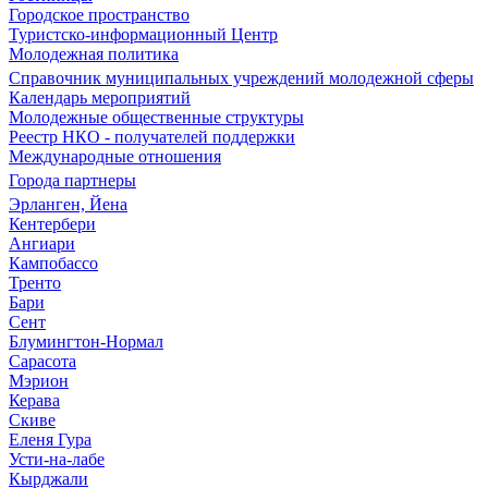
Городское пространство
Туристско-информационный Центр
Молодежная политика
Справочник муниципальных учреждений молодежной сферы
Календарь мероприятий
Молодежные общественные структуры
Реестр НКО - получателей поддержки
Международные отношения
Города партнеры
Эрланген, Йена
Кентербери
Ангиари
Кампобассо
Тренто
Бари
Сент
Блумингтон-Нормал
Сарасота
Мэрион
Керава
Скиве
Еленя Гура
Усти-на-лабе
Кырджали