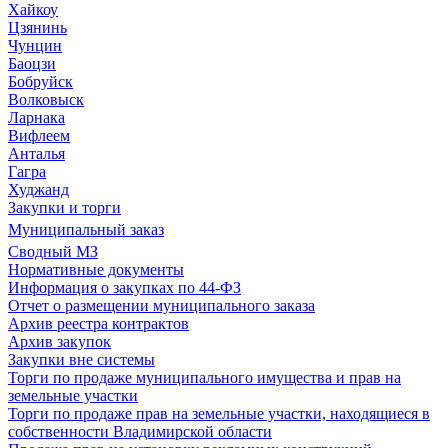
Хайкоу
Цзянинь
Чунцин
Баоцзи
Бобруйск
Волковыск
Ларнака
Вифлеем
Анталья
Гагра
Худжанд
Закупки и торги
Муниципальный заказ
Сводный МЗ
Нормативные документы
Информация о закупках по 44-ФЗ
Отчет о размещении муниципального заказа
Архив реестра контрактов
Архив закупок
Закупки вне системы
Торги по продаже муниципального имущества и прав на
земельные участки
Торги по продаже прав на земельные участки, находящиеся в
собственности Владимирской области