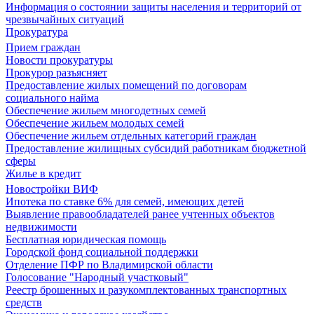
Информация о состоянии защиты населения и территорий от
чрезвычайных ситуаций
Прокуратура
Прием граждан
Новости прокуратуры
Прокурор разъясняет
Предоставление жилых помещений по договорам
социального найма
Обеспечение жильем многодетных семей
Обеспечение жильем молодых семей
Обеспечение жильем отдельных категорий граждан
Предоставление жилищных субсидий работникам бюджетной
сферы
Жилье в кредит
Новостройки ВИФ
Ипотека по ставке 6% для семей, имеющих детей
Выявление правообладателей ранее учтенных объектов
недвижимости
Бесплатная юридическая помощь
Городской фонд социальной поддержки
Отделение ПФР по Владимирской области
Голосование "Народный участковый"
Реестр брошенных и разукомплектованных транспортных
средств