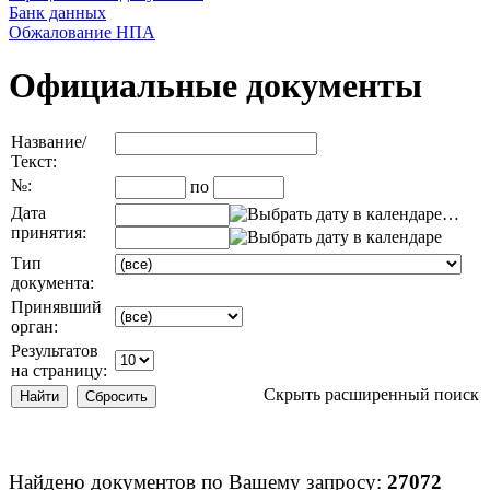
Банк данных
Обжалование НПА
Официальные документы
Название/
Текст:
№:
по
Дата
…
принятия:
Тип
документа:
Принявший
орган:
Результатов
на страницу:
Скрыть расширенный поиск
Найдено документов по Вашему запросу:
27072