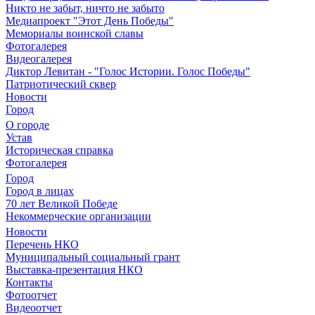
Никто не забыт, ничто не забыто
Медиапроект "Этот День Победы"
Мемориалы воинской славы
Фотогалерея
Видеогалерея
Диктор Левитан - "Голос Истории. Голос Победы"
Патриотический сквер
Новости
Город
О городе
Устав
Историческая справка
Фотогалерея
Город
Город в лицах
70 лет Великой Победе
Некоммерческие организации
Новости
Перечень НКО
Муниципальный социальный грант
Выставка-презентация НКО
Контакты
Фотоотчет
Видеоотчет