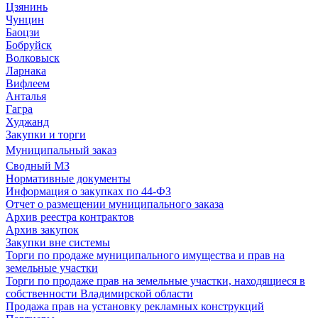
Цзянинь
Чунцин
Баоцзи
Бобруйск
Волковыск
Ларнака
Вифлеем
Анталья
Гагра
Худжанд
Закупки и торги
Муниципальный заказ
Сводный МЗ
Нормативные документы
Информация о закупках по 44-ФЗ
Отчет о размещении муниципального заказа
Архив реестра контрактов
Архив закупок
Закупки вне системы
Торги по продаже муниципального имущества и прав на
земельные участки
Торги по продаже прав на земельные участки, находящиеся в
собственности Владимирской области
Продажа прав на установку рекламных конструкций