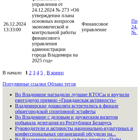
управления от
24.12.2024 № 273 «Об
утверждении плана
основных вопросов
При
26.12.2024
Финансовое
экономической и
24.
13:33:00
управление
контрольной работы
№ 2
финансового
управления
администрации
города Владимира на
2025 год»
В начало
1
2
3
4
5
В конец
Популярные ссылки
Облако тегов
Во Владимире наградили лучшие КТОСы и вручили
ежегодную премию «Гражданская активность»
Владимирские дошколята встретились в финале
общегородской спортивной эстафеты
Во Владимире с деловым и дружеским визитом
побывала делегация из Республики Беларусь
Руководители и активисты национально-культурных и
конфессиональных организаций обсудили на...
Во Владимире состоялись съёмки проекта «Поём