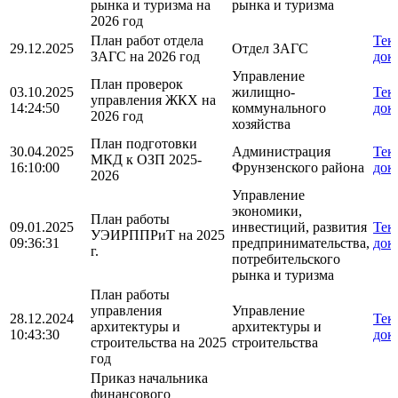
рынка и туризма на
рынка и туризма
2026 год
План работ отдела
Тек
29.12.2025
Отдел ЗАГС
ЗАГС на 2026 год
док
Управление
План проверок
03.10.2025
жилищно-
Тек
управления ЖКХ на
14:24:50
коммунального
док
2026 год
хозяйства
План подготовки
30.04.2025
Администрация
Тек
МКД к ОЗП 2025-
16:10:00
Фрунзенского района
док
2026
Управление
экономики,
План работы
09.01.2025
инвестиций, развития
Тек
УЭИРППРиТ на 2025
09:36:31
предпринимательства,
док
г.
потребительского
рынка и туризма
План работы
управления
Управление
28.12.2024
Тек
архитектуры и
архитектуры и
10:43:30
док
строительства на 2025
строительства
год
Приказ начальника
финансового