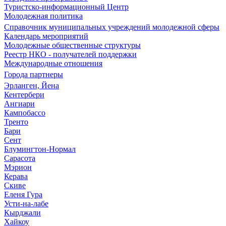
Туристско-информационный Центр
Молодежная политика
Справочник муниципальных учреждений молодежной сферы
Календарь мероприятий
Молодежные общественные структуры
Реестр НКО - получателей поддержки
Международные отношения
Города партнеры
Эрланген, Йена
Кентербери
Ангиари
Кампобассо
Тренто
Бари
Сент
Блумингтон-Нормал
Сарасота
Мэрион
Керава
Скиве
Еленя Гура
Усти-на-лабе
Кырджали
Хайкоу