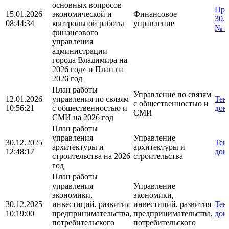
основных вопросов
При
15.01.2026
экономической и
Финансовое
30.
08:44:34
контрольной работы
управление
№ 3
финансового
управления
администрации
города Владимира на
2026 год» и План на
2026 год
План работы
Управление по связям
12.01.2026
управления по связям
Тек
с общественностью и
10:56:21
с общественностью и
док
СМИ
СМИ на 2026 год
План работы
управления
Управление
30.12.2025
Тек
архитектуры и
архитектуры и
12:48:17
док
строительства на 2026
строительства
год
План работы
управления
Управление
экономики,
экономики,
30.12.2025
инвестиций, развития
инвестиций, развития
Тек
10:19:00
предпринимательства,
предпринимательства,
док
потребительского
потребительского