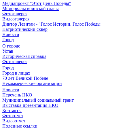
Медиапроект "Этот День Победы"
Мемориалы воинской славы
Фотогалерея
Видеогалерея
Диктор Левитан - "Голос Истории. Голос Победы"
Патриотический сквер
Новости
Город
О городе
Устав
Историческая справка
Фотогалерея
Город
Город в лицах
70 лет Великой Победе
Некоммерческие организации
Новости
Перечень НКО
Муниципальный социальный грант
Выставка-презентация НКО
Контакты
Фотоотчет
Видеоотчет
Полезные ссылки