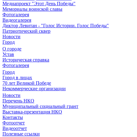
Медиапроект "Этот День Победы"
Мемориалы воинской славы
Фотогалерея
Видеогалерея
Диктор Левитан - "Голос Истории. Голос Победы"
Патриотический сквер
Новости
Город
О городе
Устав
Историческая справка
Фотогалерея
Город
Город в лицах
70 лет Великой Победе
Некоммерческие организации
Новости
Перечень НКО
Муниципальный социальный грант
Выставка-презентация НКО
Контакты
Фотоотчет
Видеоотчет
Полезные ссылки