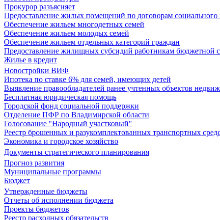
Прокурор разъясняет
Предоставление жилых помещений по договорам социального
Обеспечение жильем многодетных семей
Обеспечение жильем молодых семей
Обеспечение жильем отдельных категорий граждан
Предоставление жилищных субсидий работникам бюджетной 
Жилье в кредит
Новостройки ВИФ
Ипотека по ставке 6% для семей, имеющих детей
Выявление правообладателей ранее учтенных объектов недви
Бесплатная юридическая помощь
Городской фонд социальной поддержки
Отделение ПФР по Владимирской области
Голосование "Народный участковый"
Реестр брошенных и разукомплектованных транспортных сред
Экономика и городское хозяйство
Документы стратегического планирования
Прогноз развития
Муниципальные программы
Бюджет
Утвержденные бюджеты
Отчеты об исполнении бюджета
Проекты бюджетов
Реестр расходных обязательств