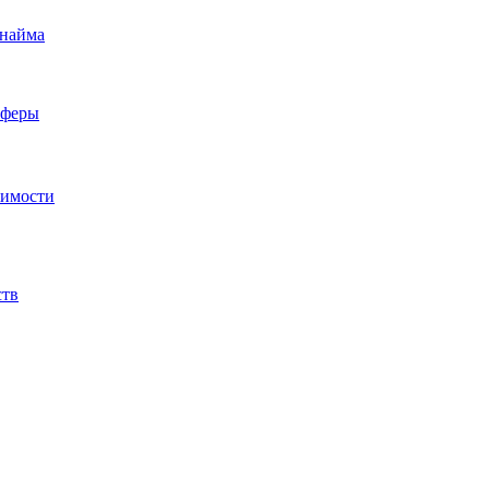
 найма
сферы
жимости
ств