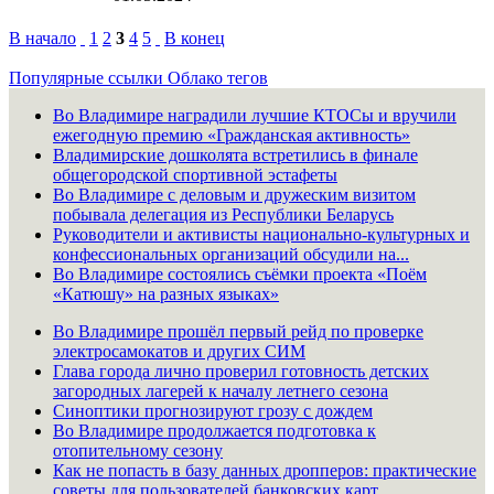
В начало
1
2
3
4
5
В конец
Популярные ссылки
Облако тегов
Во Владимире наградили лучшие КТОСы и вручили
ежегодную премию «Гражданская активность»
Владимирские дошколята встретились в финале
общегородской спортивной эстафеты
Во Владимире с деловым и дружеским визитом
побывала делегация из Республики Беларусь
Руководители и активисты национально-культурных и
конфессиональных организаций обсудили на...
Во Владимире состоялись съёмки проекта «Поём
«Катюшу» на разных языках»
Во Владимире прошёл первый рейд по проверке
электросамокатов и других СИМ
Глава города лично проверил готовность детских
загородных лагерей к началу летнего сезона
Синоптики прогнозируют грозу с дождем
Во Владимире продолжается подготовка к
отопительному сезону
Как не попасть в базу данных дропперов: практические
советы для пользователей банковских карт