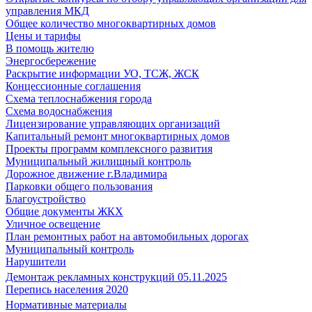
управления МКД
Общее количество многоквартирных домов
Цены и тарифы
В помощь жителю
Энергосбережение
Раскрытие информации УО, ТСЖ, ЖСК
Концессионные соглашения
Схема теплоснабжения города
Схема водоснабжения
Лицензирование управляющих организаций
Капитальный ремонт многоквартирных домов
Проекты программ комплексного развития
Муниципальный жилищный контроль
Дорожное движение г.Владимира
Парковки общего пользования
Благоустройство
Общие документы ЖКХ
Уличное освещение
План ремонтных работ на автомобильных дорогах
Муниципальный контроль
Нарушители
Демонтаж рекламных конструкций 05.11.2025
Перепись населения 2020
Нормативные материалы