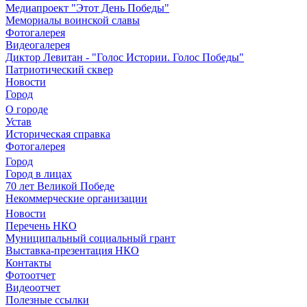
Медиапроект "Этот День Победы"
Мемориалы воинской славы
Фотогалерея
Видеогалерея
Диктор Левитан - "Голос Истории. Голос Победы"
Патриотический сквер
Новости
Город
О городе
Устав
Историческая справка
Фотогалерея
Город
Город в лицах
70 лет Великой Победе
Некоммерческие организации
Новости
Перечень НКО
Муниципальный социальный грант
Выставка-презентация НКО
Контакты
Фотоотчет
Видеоотчет
Полезные ссылки