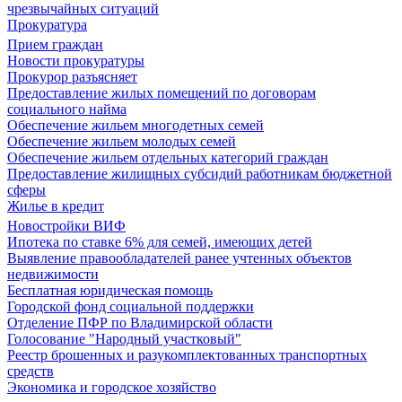
чрезвычайных ситуаций
Прокуратура
Прием граждан
Новости прокуратуры
Прокурор разъясняет
Предоставление жилых помещений по договорам
социального найма
Обеспечение жильем многодетных семей
Обеспечение жильем молодых семей
Обеспечение жильем отдельных категорий граждан
Предоставление жилищных субсидий работникам бюджетной
сферы
Жилье в кредит
Новостройки ВИФ
Ипотека по ставке 6% для семей, имеющих детей
Выявление правообладателей ранее учтенных объектов
недвижимости
Бесплатная юридическая помощь
Городской фонд социальной поддержки
Отделение ПФР по Владимирской области
Голосование "Народный участковый"
Реестр брошенных и разукомплектованных транспортных
средств
Экономика и городское хозяйство