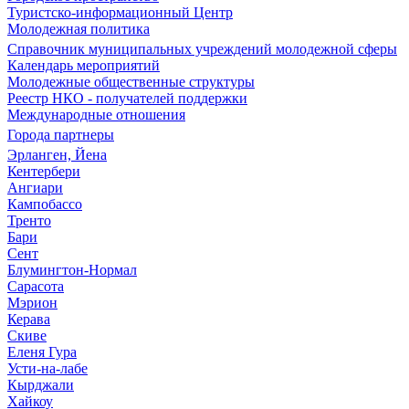
Туристско-информационный Центр
Молодежная политика
Справочник муниципальных учреждений молодежной сферы
Календарь мероприятий
Молодежные общественные структуры
Реестр НКО - получателей поддержки
Международные отношения
Города партнеры
Эрланген, Йена
Кентербери
Ангиари
Кампобассо
Тренто
Бари
Сент
Блумингтон-Нормал
Сарасота
Мэрион
Керава
Скиве
Еленя Гура
Усти-на-лабе
Кырджали
Хайкоу