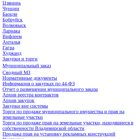
Цзянинь
Чунцин
Баоцзи
Бобруйск
Волковыск
Ларнака
Вифлеем
Анталья
Гагра
Худжанд
Закупки и торги
Муниципальный заказ
Сводный МЗ
Нормативные документы
Информация о закупках по 44-ФЗ
Отчет о размещении муниципального заказа
Архив реестра контрактов
Архив закупок
Закупки вне системы
Торги по продаже муниципального имущества и прав на
земельные участки
Торги по продаже прав на земельные участки, находящиеся в
собственности Владимирской области
Продажа прав на установку рекламных конструкций