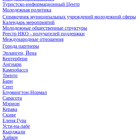
Туристско-информационный Центр
Молодежная политика
Справочник муниципальных учреждений молодежной сферы
Календарь мероприятий
Молодежные общественные структуры
Реестр НКО - получателей поддержки
Международные отношения
Города партнеры
Эрланген, Йена
Кентербери
Ангиари
Кампобассо
Тренто
Бари
Сент
Блумингтон-Нормал
Сарасота
Мэрион
Керава
Скиве
Еленя Гура
Усти-на-лабе
Кырджали
Хайкоу