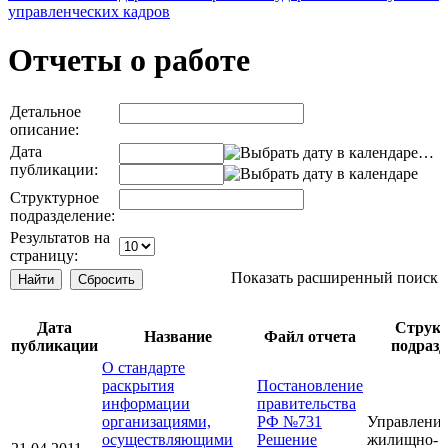
управленческих кадров
Отчеты о работе
Детальное
описание:
Дата
…
публикации:
Структурное
подразделение:
Результатов на
страницу:
Показать расширенный поиск
Дата
Структ
Название
Файл отчета
публикации
подразд
О стандарте
раскрытия
Постановление
информации
правительства
организациями,
РФ №731
Управлени
осуществляющими
Решение
жилищно-