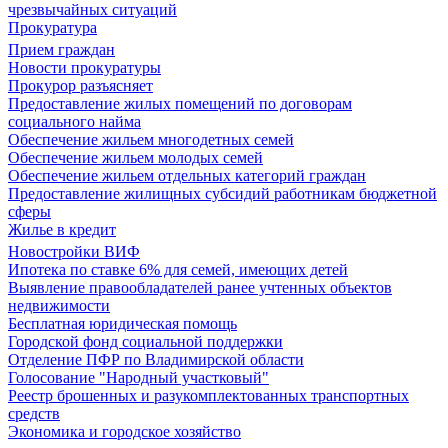
чрезвычайных ситуаций
Прокуратура
Прием граждан
Новости прокуратуры
Прокурор разъясняет
Предоставление жилых помещений по договорам
социального найма
Обеспечение жильем многодетных семей
Обеспечение жильем молодых семей
Обеспечение жильем отдельных категорий граждан
Предоставление жилищных субсидий работникам бюджетной
сферы
Жилье в кредит
Новостройки ВИФ
Ипотека по ставке 6% для семей, имеющих детей
Выявление правообладателей ранее учтенных объектов
недвижимости
Бесплатная юридическая помощь
Городской фонд социальной поддержки
Отделение ПФР по Владимирской области
Голосование "Народный участковый"
Реестр брошенных и разукомплектованных транспортных
средств
Экономика и городское хозяйство