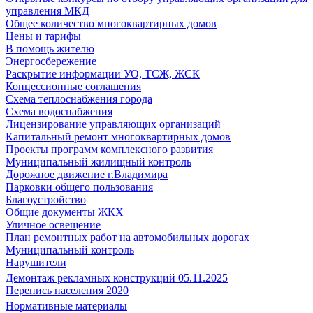
управления МКД
Общее количество многоквартирных домов
Цены и тарифы
В помощь жителю
Энергосбережение
Раскрытие информации УО, ТСЖ, ЖСК
Концессионные соглашения
Схема теплоснабжения города
Схема водоснабжения
Лицензирование управляющих организаций
Капитальный ремонт многоквартирных домов
Проекты программ комплексного развития
Муниципальный жилищный контроль
Дорожное движение г.Владимира
Парковки общего пользования
Благоустройство
Общие документы ЖКХ
Уличное освещение
План ремонтных работ на автомобильных дорогах
Муниципальный контроль
Нарушители
Демонтаж рекламных конструкций 05.11.2025
Перепись населения 2020
Нормативные материалы