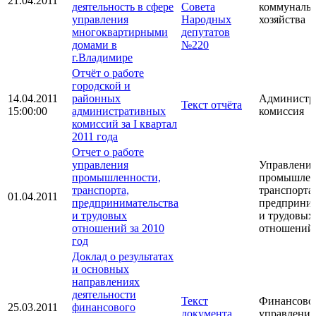
21.04.2011
деятельность в сфере
Совета
коммуналь
управления
Народных
хозяйства
многоквартирными
депутатов
домами в
№220
г.Владимире
Отчёт о работе
городской и
14.04.2011
районных
Администр
Текст отчёта
15:00:00
административных
комиссия
комиссий за I квартал
2011 года
Отчет о работе
управления
Управлени
промышленности,
промышлен
транспорта,
транспорта,
01.04.2011
предпринимательства
предприним
и трудовых
и трудовых
отношений за 2010
отношений
год
Доклад о результатах
и основных
направлениях
деятельности
Текст
Финансово
25.03.2011
финансового
документа
управление