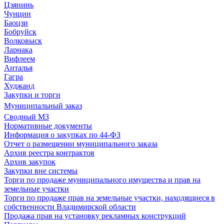
Цзянинь
Чунцин
Баоцзи
Бобруйск
Волковыск
Ларнака
Вифлеем
Анталья
Гагра
Худжанд
Закупки и торги
Муниципальный заказ
Сводный МЗ
Нормативные документы
Информация о закупках по 44-ФЗ
Отчет о размещении муниципального заказа
Архив реестра контрактов
Архив закупок
Закупки вне системы
Торги по продаже муниципального имущества и прав на
земельные участки
Торги по продаже прав на земельные участки, находящиеся в
собственности Владимирской области
Продажа прав на установку рекламных конструкций