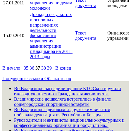
Текст
Управление
27.01.2011
управления по делам
документа
молодежи
молодежи
Доклад о результатах
и основных
направлениях
деятельности
Текст
Финансово
15.09.2010
финансового
документа
управление
управления
администрации
г.Владимира на 2011-
2013 годы
В начало
35
36
37
38
39
В конец
Популярные ссылки
Облако тегов
Во Владимире наградили лучшие КТОСы и вручили
ежегодную премию «Гражданская активность»
Владимирские дошколята встретились в финале
общегородской спортивной эстафеты
Во Владимире с деловым и дружеским визитом
побывала делегация из Республики Беларусь
Руководители и активисты национально-культурных и
конфессиональных организаций обсудили на...
Во Владимире состоялись съёмки проекта «Поём