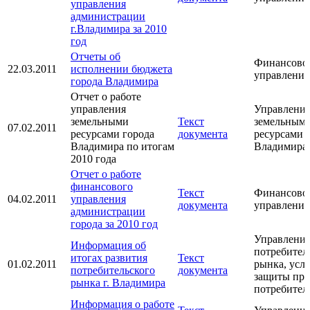
управления
администрации
г.Владимира за 2010
год
Отчеты об
Финансово
22.03.2011
исполнении бюджета
управление
города Владимира
Отчет о работе
управления
Управлени
земельными
Текст
земельным
07.02.2011
ресурсами города
документа
ресурсами г
Владимира по итогам
Владимира
2010 года
Отчет о работе
финансового
Текст
Финансово
04.02.2011
управления
документа
управление
администрации
города за 2010 год
Управлени
Информация об
потребител
итогах развития
Текст
01.02.2011
рынка, услу
потребительского
документа
защиты пра
рынка г. Владимира
потребител
Информация о работе