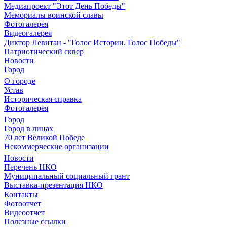
Медиапроект "Этот День Победы"
Мемориалы воинской славы
Фотогалерея
Видеогалерея
Диктор Левитан - "Голос Истории. Голос Победы"
Патриотический сквер
Новости
Город
О городе
Устав
Историческая справка
Фотогалерея
Город
Город в лицах
70 лет Великой Победе
Некоммерческие организации
Новости
Перечень НКО
Муниципальный социальный грант
Выставка-презентация НКО
Контакты
Фотоотчет
Видеоотчет
Полезные ссылки