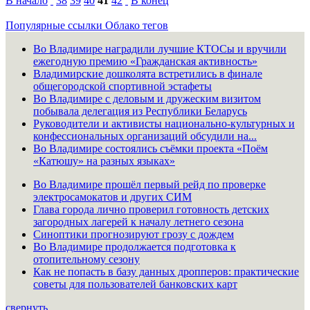
В начало
38
39
40
41
42
В конец
Популярные ссылки
Облако тегов
Во Владимире наградили лучшие КТОСы и вручили
ежегодную премию «Гражданская активность»
Владимирские дошколята встретились в финале
общегородской спортивной эстафеты
Во Владимире с деловым и дружеским визитом
побывала делегация из Республики Беларусь
Руководители и активисты национально-культурных и
конфессиональных организаций обсудили на...
Во Владимире состоялись съёмки проекта «Поём
«Катюшу» на разных языках»
Во Владимире прошёл первый рейд по проверке
электросамокатов и других СИМ
Глава города лично проверил готовность детских
загородных лагерей к началу летнего сезона
Синоптики прогнозируют грозу с дождем
Во Владимире продолжается подготовка к
отопительному сезону
Как не попасть в базу данных дропперов: практические
советы для пользователей банковских карт
свернуть