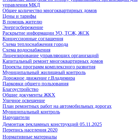
управления МКД
Общее количество многоквартирных домов
Цены и тарифы
В помощь жителю
Энергосбережение
Раскрытие информации УО, ТСЖ, ЖСК
Концессионные соглашения
Схема теплоснабжения города
Схема водоснабжения
Лицензирование управляющих организаций
Капитальный ремонт многоквартирных домов
Проекты программ комплексного развития
Муниципальный жилищный контроль
Дорожное движение г.Владимира
Парковки общего пользования
Благоустройство
Общие документы ЖКХ
Уличное освещение
План ремонтных работ на автомобильных дорогах
Муниципальный контроль
Нарушители
Демонтаж рекламных конструкций 05.11.2025
Перепись населения 2020
Нормативные материалы