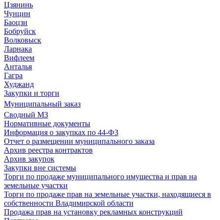
Цзянинь
Чунцин
Баоцзи
Бобруйск
Волковыск
Ларнака
Вифлеем
Анталья
Гагра
Худжанд
Закупки и торги
Муниципальный заказ
Сводный МЗ
Нормативные документы
Информация о закупках по 44-ФЗ
Отчет о размещении муниципального заказа
Архив реестра контрактов
Архив закупок
Закупки вне системы
Торги по продаже муниципального имущества и прав на
земельные участки
Торги по продаже прав на земельные участки, находящиеся в
собственности Владимирской области
Продажа прав на установку рекламных конструкций