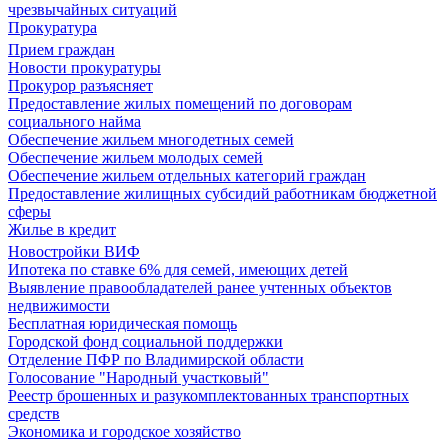
чрезвычайных ситуаций
Прокуратура
Прием граждан
Новости прокуратуры
Прокурор разъясняет
Предоставление жилых помещений по договорам
социального найма
Обеспечение жильем многодетных семей
Обеспечение жильем молодых семей
Обеспечение жильем отдельных категорий граждан
Предоставление жилищных субсидий работникам бюджетной
сферы
Жилье в кредит
Новостройки ВИФ
Ипотека по ставке 6% для семей, имеющих детей
Выявление правообладателей ранее учтенных объектов
недвижимости
Бесплатная юридическая помощь
Городской фонд социальной поддержки
Отделение ПФР по Владимирской области
Голосование "Народный участковый"
Реестр брошенных и разукомплектованных транспортных
средств
Экономика и городское хозяйство