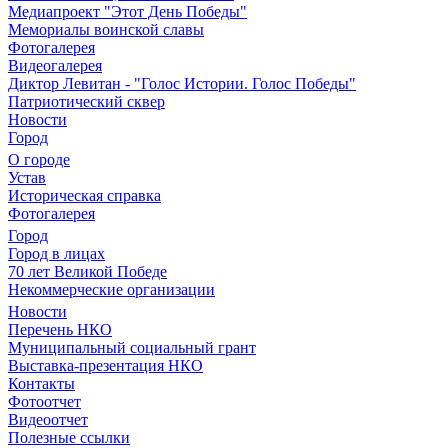
Медиапроект "Этот День Победы"
Мемориалы воинской славы
Фотогалерея
Видеогалерея
Диктор Левитан - "Голос Истории. Голос Победы"
Патриотический сквер
Новости
Город
О городе
Устав
Историческая справка
Фотогалерея
Город
Город в лицах
70 лет Великой Победе
Некоммерческие организации
Новости
Перечень НКО
Муниципальный социальный грант
Выставка-презентация НКО
Контакты
Фотоотчет
Видеоотчет
Полезные ссылки