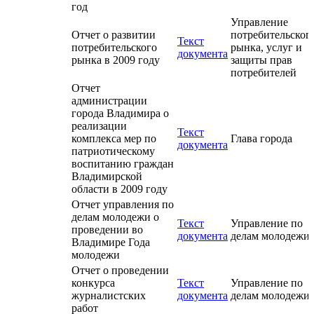
год
Управление
Отчет о развитии
потребительског
Текст
потребительского
рынка, услуг и
документа
рынка в 2009 году
защиты прав
потребителей
Отчет
администрации
города Владимира о
реализации
Текст
комплекса мер по
Глава города
документа
патриотическому
воспитанию граждан
Владимирской
области в 2009 году
Отчет управления по
делам молодежи о
Текст
Управление по
проведении во
документа
делам молодежи
Владимире Года
молодежи
Отчет о проведении
конкурса
Текст
Управление по
журналистских
документа
делам молодежи
работ