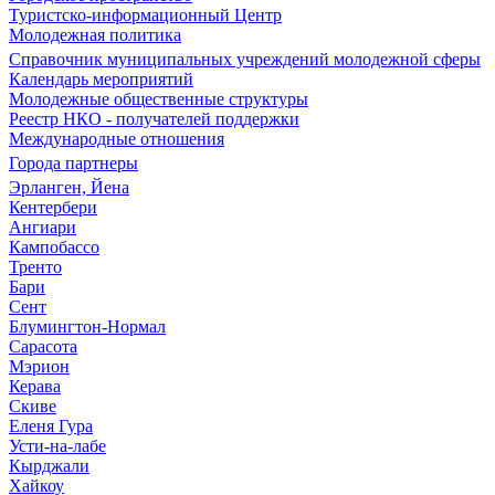
Туристско-информационный Центр
Молодежная политика
Справочник муниципальных учреждений молодежной сферы
Календарь мероприятий
Молодежные общественные структуры
Реестр НКО - получателей поддержки
Международные отношения
Города партнеры
Эрланген, Йена
Кентербери
Ангиари
Кампобассо
Тренто
Бари
Сент
Блумингтон-Нормал
Сарасота
Мэрион
Керава
Скиве
Еленя Гура
Усти-на-лабе
Кырджали
Хайкоу