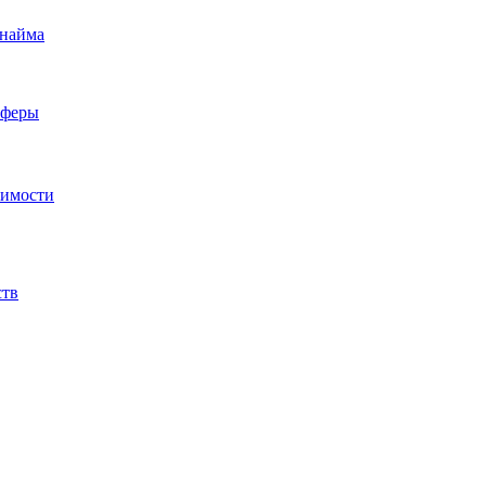
 найма
сферы
жимости
ств