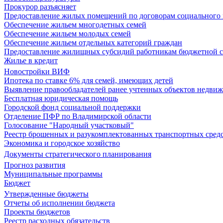
Прокурор разъясняет
Предоставление жилых помещений по договорам социального
Обеспечение жильем многодетных семей
Обеспечение жильем молодых семей
Обеспечение жильем отдельных категорий граждан
Предоставление жилищных субсидий работникам бюджетной 
Жилье в кредит
Новостройки ВИФ
Ипотека по ставке 6% для семей, имеющих детей
Выявление правообладателей ранее учтенных объектов недви
Бесплатная юридическая помощь
Городской фонд социальной поддержки
Отделение ПФР по Владимирской области
Голосование "Народный участковый"
Реестр брошенных и разукомплектованных транспортных сред
Экономика и городское хозяйство
Документы стратегического планирования
Прогноз развития
Муниципальные программы
Бюджет
Утвержденные бюджеты
Отчеты об исполнении бюджета
Проекты бюджетов
Реестр расходных обязательств