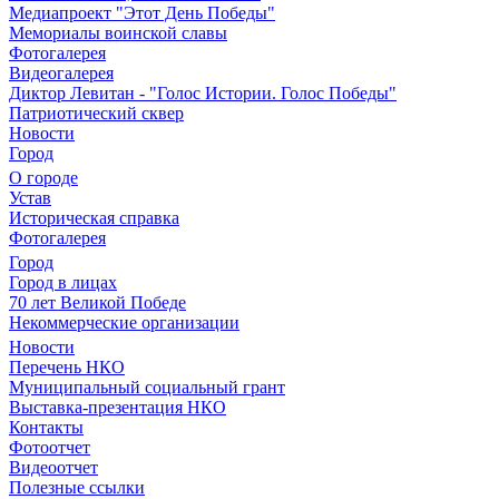
Медиапроект "Этот День Победы"
Мемориалы воинской славы
Фотогалерея
Видеогалерея
Диктор Левитан - "Голос Истории. Голос Победы"
Патриотический сквер
Новости
Город
О городе
Устав
Историческая справка
Фотогалерея
Город
Город в лицах
70 лет Великой Победе
Некоммерческие организации
Новости
Перечень НКО
Муниципальный социальный грант
Выставка-презентация НКО
Контакты
Фотоотчет
Видеоотчет
Полезные ссылки