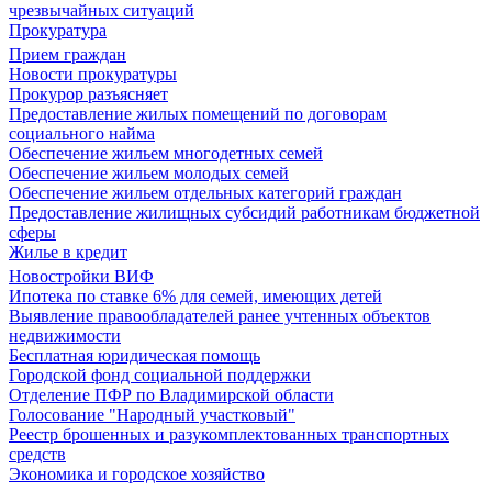
чрезвычайных ситуаций
Прокуратура
Прием граждан
Новости прокуратуры
Прокурор разъясняет
Предоставление жилых помещений по договорам
социального найма
Обеспечение жильем многодетных семей
Обеспечение жильем молодых семей
Обеспечение жильем отдельных категорий граждан
Предоставление жилищных субсидий работникам бюджетной
сферы
Жилье в кредит
Новостройки ВИФ
Ипотека по ставке 6% для семей, имеющих детей
Выявление правообладателей ранее учтенных объектов
недвижимости
Бесплатная юридическая помощь
Городской фонд социальной поддержки
Отделение ПФР по Владимирской области
Голосование "Народный участковый"
Реестр брошенных и разукомплектованных транспортных
средств
Экономика и городское хозяйство