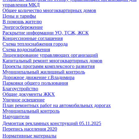
управления МКД
Общее количество многоквартирных домов
Цены и тарифы
В помощь жителю
Энергосбережение
Раскрытие информации УО, ТСЖ, ЖСК
Концессионные соглашения
Схема теплоснабжения города
Схема водоснабжения
Лицензирование управляющих организаций
Капитальный ремонт многоквартирных домов
Проекты программ комплексного развития
Муниципальный жилищный контроль
Дорожное движение г.Владимира
Парковки общего пользования
Благоустройство
Общие документы ЖКХ
Уличное освещение
План ремонтных работ на автомобильных дорогах
Муниципальный контроль
Нарушители
Демонтаж рекламных конструкций 05.11.2025
Перепись населения 2020
Нормативные материалы