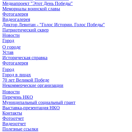
Медиапроект "Этот День Победы"
Мемориалы воинской славы
Фотогалерея
Видеогалерея
Диктор Левитан - "Голос Истории. Голос Победы"
Патриотический сквер
Новости
Город
О городе
Устав
Историческая справка
Фотогалерея
Город
Город в лицах
70 лет Великой Победе
Некоммерческие организации
Новости
Перечень НКО
Муниципальный социальный грант
Выставка-презентация НКО
Контакты
Фотоотчет
Видеоотчет
Полезные ссылки