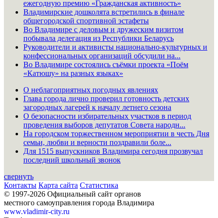
ежегодную премию «Гражданская активность»
Владимирские дошколята встретились в финале
общегородской спортивной эстафеты
Во Владимире с деловым и дружеским визитом
побывала делегация из Республики Беларусь
Руководители и активисты национально-культурных и
конфессиональных организаций обсудили на...
Во Владимире состоялись съёмки проекта «Поём
«Катюшу» на разных языках»
О неблагоприятных погодных явлениях
Глава города лично проверил готовность детских
загородных лагерей к началу летнего сезона
О безопасности избирательных участков в период
проведения выборов депутатов Совета народн...
На городском торжественном мероприятии в честь Дня
семьи, любви и верности поздравили боле...
Для 1515 выпускников Владимира сегодня прозвучал
последний школьный звонок
свернуть
Контакты
Карта сайта
Статистика
© 1997-2026 Официальный сайт органов
местного самоуправления города Владимира
www.vladimir-city.ru