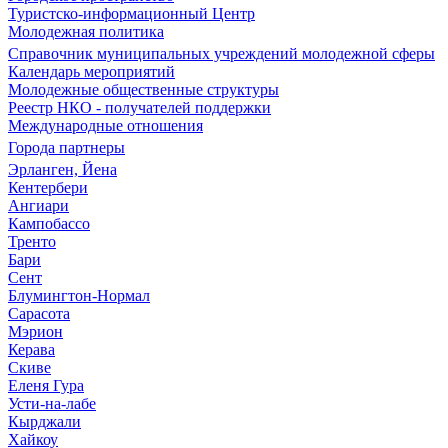
Туристско-информационный Центр
Молодежная политика
Справочник муниципальных учреждений молодежной сферы
Календарь мероприятий
Молодежные общественные структуры
Реестр НКО - получателей поддержки
Международные отношения
Города партнеры
Эрланген, Йена
Кентербери
Ангиари
Кампобассо
Тренто
Бари
Сент
Блумингтон-Нормал
Сарасота
Мэрион
Керава
Скиве
Еленя Гура
Усти-на-лабе
Кырджали
Хайкоу