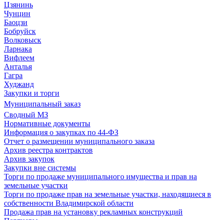
Цзянинь
Чунцин
Баоцзи
Бобруйск
Волковыск
Ларнака
Вифлеем
Анталья
Гагра
Худжанд
Закупки и торги
Муниципальный заказ
Сводный МЗ
Нормативные документы
Информация о закупках по 44-ФЗ
Отчет о размещении муниципального заказа
Архив реестра контрактов
Архив закупок
Закупки вне системы
Торги по продаже муниципального имущества и прав на
земельные участки
Торги по продаже прав на земельные участки, находящиеся в
собственности Владимирской области
Продажа прав на установку рекламных конструкций