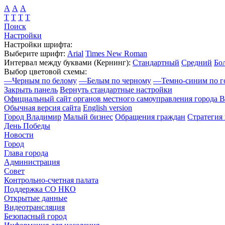
А
А
А
Т
Т
Т
Т
Поиск
Настройки
Настройки шрифта:
Выберите шрифт:
Arial
Times New Roman
Интервал между буквами
(Кернинг)
:
Стандартный
Средний
Бо
Выбор цветовой схемы:
—
Черным по белому
—
Белым по черному
—
Темно-синим по г
Закрыть панель
Вернуть стандартные настройки
Официальный сайт органов местного самоуправления города 
Обычная версия сайта
English version
Город Владимир
Малый бизнес
Обращения граждан
Стратегия 
День Победы
Новости
Город
Глава города
Администрация
Совет
Контрольно-счетная палата
Поддержка СО НКО
Открытые данные
Видеотрансляция
Безопасный город