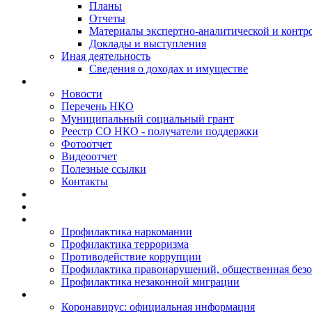
Планы
Отчеты
Материалы экспертно-аналитической и контр
Доклады и выступления
Иная деятельность
Сведения о доходах и имуществе
Новости
Перечень НКО
Муниципальный социальный грант
Реестр СО НКО - получатели поддержки
Фотоотчет
Видеоотчет
Полезные ссылки
Контакты
Профилактика наркомании
Профилактика терроризма
Противодействие коррупции
Профилактика правонарушений, общественная безо
Профилактика незаконной миграции
Коронавирус: официальная информация