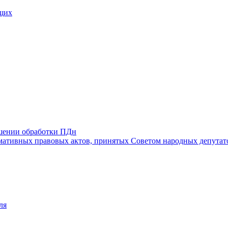
щих
ошении обработки ПДн
ативных правовых актов, принятых Советом народных депутат
ля