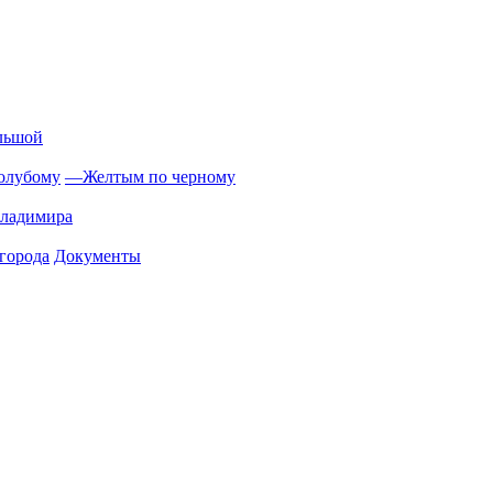
льшой
олубому
—
Желтым по черному
Владимира
города
Документы