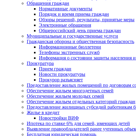
Обращения граждан
Нормативные документы
Порядок и время приема граждан
Обзоры решений, результаты, принятые меры
Электронные обращения
Общероссийский день приема граждан
Муниципальные и государственные услуги
Гражданская оборона и общественная безопасность
Информационные бюллетени
Телефоны экстренных служб
Информация о состоянии защиты населения и
Прокуратура
Прием граждан
Новости прокуратуры
Прокурор разъясняет
Предоставление жилых помещений по договорам с
Обеспечение жильем многодетных семей
Обеспечение жильем молодых семей
Обеспечение жильем отдельных категорий граждан
Предоставление жилищных субсидий работникам 
Жилье в кредит
Новостройки ВИФ
Ипотека по ставке 6% для семей, имеющих детей
Выявление правообладателей ранее учтенных объе
Бесплатная юридическая помощь