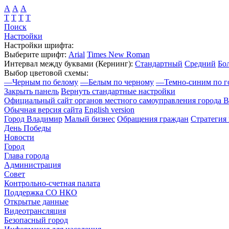
А
А
А
Т
Т
Т
Т
Поиск
Настройки
Настройки шрифта:
Выберите шрифт:
Arial
Times New Roman
Интервал между буквами
(Кернинг)
:
Стандартный
Средний
Бо
Выбор цветовой схемы:
—
Черным по белому
—
Белым по черному
—
Темно-синим по г
Закрыть панель
Вернуть стандартные настройки
Официальный сайт органов местного самоуправления города 
Обычная версия сайта
English version
Город Владимир
Малый бизнес
Обращения граждан
Стратегия 
День Победы
Новости
Город
Глава города
Администрация
Совет
Контрольно-счетная палата
Поддержка СО НКО
Открытые данные
Видеотрансляция
Безопасный город