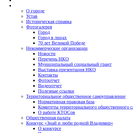
О городе
Устав
Историческая справка
Фотогалерея
Город
Город в лицах
70 лет Великой Победе
Некоммерческие организации
Новости
Перечень НКО
Муниципальный социальный грант
Выставка-презентация НКО
Контакты
Фотоотчет
Видеоотчет
Полезные ссылки
Территориальное общественное самоуправление
Нормативная правовая база
Комитеты территориального общественного 
О работе КТОСов
Общественная палата
Конкурс «Знай и люби родной Владимир»
О конкурсе