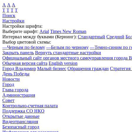
А
А
А
Т
Т
Т
Т
Поиск
Настройки
Настройки шрифта:
Выберите шрифт:
Arial
Times New Roman
Интервал между буквами
(Кернинг)
:
Стандартный
Средний
Бо
Выбор цветовой схемы:
—
Черным по белому
—
Белым по черному
—
Темно-синим по г
Закрыть панель
Вернуть стандартные настройки
Официальный сайт органов местного самоуправления города 
Обычная версия сайта
English version
Город Владимир
Малый бизнес
Обращения граждан
Стратегия 
День Победы
Новости
Город
Глава города
Администрация
Совет
Контрольно-счетная палата
Поддержка СО НКО
Открытые данные
Видеотрансляция
Безопасный город