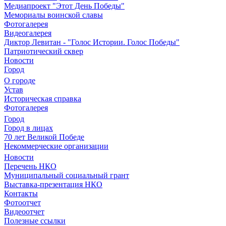
Медиапроект "Этот День Победы"
Мемориалы воинской славы
Фотогалерея
Видеогалерея
Диктор Левитан - "Голос Истории. Голос Победы"
Патриотический сквер
Новости
Город
О городе
Устав
Историческая справка
Фотогалерея
Город
Город в лицах
70 лет Великой Победе
Некоммерческие организации
Новости
Перечень НКО
Муниципальный социальный грант
Выставка-презентация НКО
Контакты
Фотоотчет
Видеоотчет
Полезные ссылки