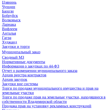
Цзянинь
Чунцин
Баоцзи
Бобруйск
Волковыск
Ларнака
Вифлеем
Анталья
Гагра
Худжанд
Закупки и торги
Муниципальный заказ
Сводный МЗ
Нормативные документы
Информация о закупках по 44-ФЗ
Отчет о размещении муниципального заказа
Архив реестра контрактов
Архив закупок
Закупки вне системы
Торги по продаже муниципального имущества и прав на
земельные участки
Торги по продаже прав на земельные участки, находящиеся в
собственности Владимирской области
Продажа прав на установку рекламных конструкций