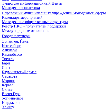
Туристско-информационный Центр
Молодежная политика
Справочник муниципальных учреждений молодежной сферы
Календарь мероприятий
Молодежные общественные структуры
Реестр НКО - получателей поддержки
Международные отношения
Города партнеры
Эрланген, Йена
Кентербери
Ангиари
Кампобассо
Тренто
Бари
Сент
Блумингтон-Нормал
Сарасота
Мэрион
Керава
Скиве
Еленя Гура
Усти-на-лабе
Кырджали
Хайкоу