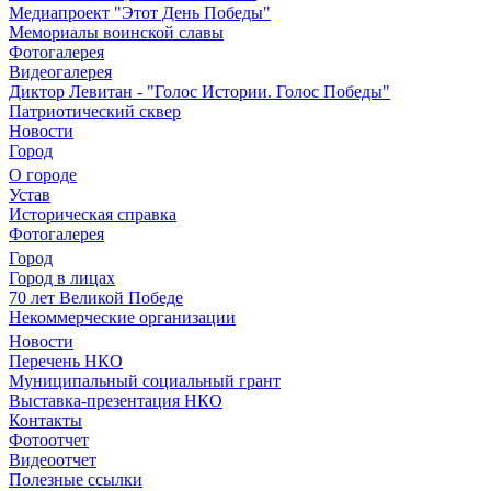
Медиапроект "Этот День Победы"
Мемориалы воинской славы
Фотогалерея
Видеогалерея
Диктор Левитан - "Голос Истории. Голос Победы"
Патриотический сквер
Новости
Город
О городе
Устав
Историческая справка
Фотогалерея
Город
Город в лицах
70 лет Великой Победе
Некоммерческие организации
Новости
Перечень НКО
Муниципальный социальный грант
Выставка-презентация НКО
Контакты
Фотоотчет
Видеоотчет
Полезные ссылки