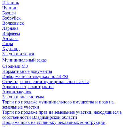
Цзянинь
Чунцин
Баоцзи
Бобруйск
Волковыск
Ларнака
Вифлеем
Анталья
Гагра
Худжанд
Закупки и торги
Муниципальный заказ
Сводный МЗ
Нормативные документы
Информация о закупках по 44-ФЗ
Отчет о размещении муниципального заказа
Архив реестра контрактов
Архив закупок
Закупки вне системы
Торги по продаже муниципального имущества и прав на
земельные участки
Торги по продаже прав на земельные участки, находящиеся в
собственности Владимирской области
Продажа прав на установку рекламных конструкций