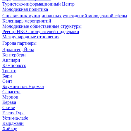
Туристско-информационный Центр
Молодежная политика
Справочник муниципальных учреждений молодежной сферы
Календарь мероприятий
Молодежные общественные структуры
Реестр НКО - получателей поддержки
Международные отношения
Города партнеры
Эрланген, Йена
Кентербери
Ангиари
Кампобассо
Тренто
Бари
Сент
Блумингтон-Нормал
Сарасота
Мэрион
Керава
Скиве
Еленя Гура
Усти-на-лабе
Кырджали
Хайкоу