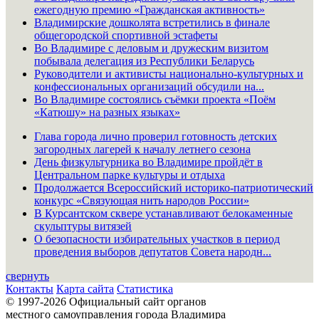
ежегодную премию «Гражданская активность»
Владимирские дошколята встретились в финале
общегородской спортивной эстафеты
Во Владимире с деловым и дружеским визитом
побывала делегация из Республики Беларусь
Руководители и активисты национально-культурных и
конфессиональных организаций обсудили на...
Во Владимире состоялись съёмки проекта «Поём
«Катюшу» на разных языках»
Глава города лично проверил готовность детских
загородных лагерей к началу летнего сезона
День физкультурника во Владимире пройдёт в
Центральном парке культуры и отдыха
Продолжается Всероссийский историко-патриотический
конкурс «Связующая нить народов России»
В Курсантском сквере устанавливают белокаменные
скульптуры витязей
О безопасности избирательных участков в период
проведения выборов депутатов Совета народн...
свернуть
Контакты
Карта сайта
Статистика
© 1997-2026 Официальный сайт органов
местного самоуправления города Владимира