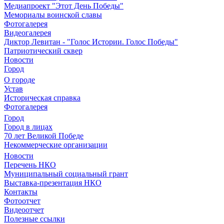
Медиапроект "Этот День Победы"
Мемориалы воинской славы
Фотогалерея
Видеогалерея
Диктор Левитан - "Голос Истории. Голос Победы"
Патриотический сквер
Новости
Город
О городе
Устав
Историческая справка
Фотогалерея
Город
Город в лицах
70 лет Великой Победе
Некоммерческие организации
Новости
Перечень НКО
Муниципальный социальный грант
Выставка-презентация НКО
Контакты
Фотоотчет
Видеоотчет
Полезные ссылки