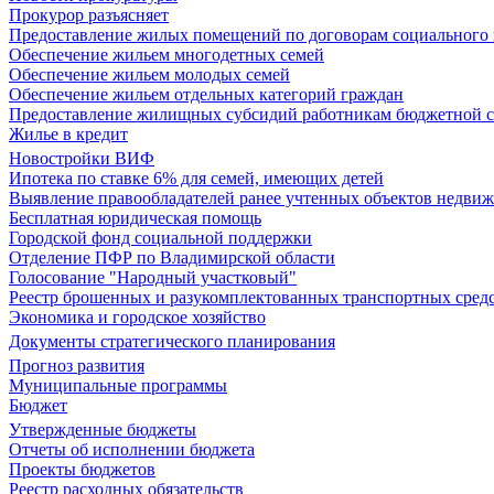
Прокурор разъясняет
Предоставление жилых помещений по договорам социального
Обеспечение жильем многодетных семей
Обеспечение жильем молодых семей
Обеспечение жильем отдельных категорий граждан
Предоставление жилищных субсидий работникам бюджетной 
Жилье в кредит
Новостройки ВИФ
Ипотека по ставке 6% для семей, имеющих детей
Выявление правообладателей ранее учтенных объектов недви
Бесплатная юридическая помощь
Городской фонд социальной поддержки
Отделение ПФР по Владимирской области
Голосование "Народный участковый"
Реестр брошенных и разукомплектованных транспортных сред
Экономика и городское хозяйство
Документы стратегического планирования
Прогноз развития
Муниципальные программы
Бюджет
Утвержденные бюджеты
Отчеты об исполнении бюджета
Проекты бюджетов
Реестр расходных обязательств