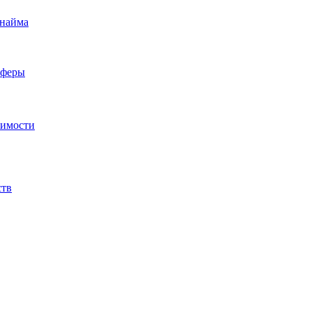
 найма
сферы
жимости
ств