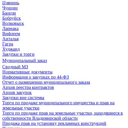
Цзянинь
Чунцин
Баоцзи
Бобруйск
Волковыск
Ларнака
Вифлеем
Анталья
Гагра
Худжанд
Закупки и торги
Муниципальный заказ
Сводный МЗ
Нормативные документы
Информация о закупках по 44-ФЗ
Отчет о размещении муниципального заказа
Архив реестра контрактов
Архив закупок
Закупки вне системы
Торги по продаже муниципального имущества и прав на
земельные участки
Торги по продаже прав на земельные участки, находящиеся в
собственности Владимирской области
Продажа прав на установку рекламных конструкций