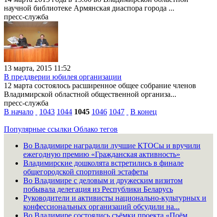
научной библиотеке Армянская диаспора города ...
пресс-служба
13 марта, 2015 11:52
В преддверии юбилея организации
12 марта состоялось расширенное общее собрание членов
Владимирской областной общественной организа...
пресс-служба
В начало
1043
1044
1045
1046
1047
В конец
Популярные ссылки
Облако тегов
Во Владимире наградили лучшие КТОСы и вручили
ежегодную премию «Гражданская активность»
Владимирские дошколята встретились в финале
общегородской спортивной эстафеты
Во Владимире с деловым и дружеским визитом
побывала делегация из Республики Беларусь
Руководители и активисты национально-культурных и
конфессиональных организаций обсудили на...
Во Владимире состоялись съёмки проекта «Поём