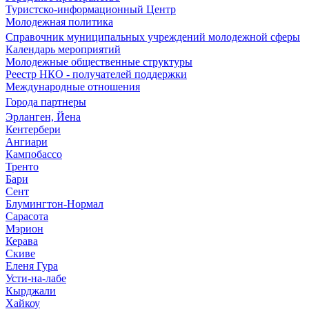
Туристско-информационный Центр
Молодежная политика
Справочник муниципальных учреждений молодежной сферы
Календарь мероприятий
Молодежные общественные структуры
Реестр НКО - получателей поддержки
Международные отношения
Города партнеры
Эрланген, Йена
Кентербери
Ангиари
Кампобассо
Тренто
Бари
Сент
Блумингтон-Нормал
Сарасота
Мэрион
Керава
Скиве
Еленя Гура
Усти-на-лабе
Кырджали
Хайкоу