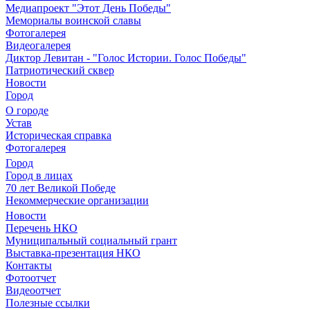
Медиапроект "Этот День Победы"
Мемориалы воинской славы
Фотогалерея
Видеогалерея
Диктор Левитан - "Голос Истории. Голос Победы"
Патриотический сквер
Новости
Город
О городе
Устав
Историческая справка
Фотогалерея
Город
Город в лицах
70 лет Великой Победе
Некоммерческие организации
Новости
Перечень НКО
Муниципальный социальный грант
Выставка-презентация НКО
Контакты
Фотоотчет
Видеоотчет
Полезные ссылки