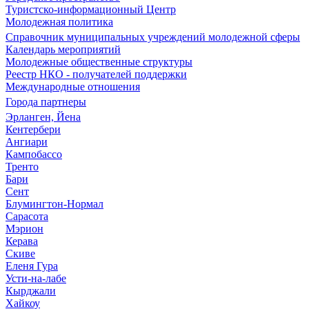
Туристско-информационный Центр
Молодежная политика
Справочник муниципальных учреждений молодежной сферы
Календарь мероприятий
Молодежные общественные структуры
Реестр НКО - получателей поддержки
Международные отношения
Города партнеры
Эрланген, Йена
Кентербери
Ангиари
Кампобассо
Тренто
Бари
Сент
Блумингтон-Нормал
Сарасота
Мэрион
Керава
Скиве
Еленя Гура
Усти-на-лабе
Кырджали
Хайкоу