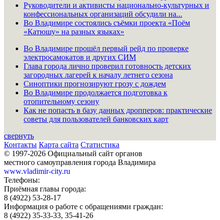
Руководители и активисты национально-культурных и
конфессиональных организаций обсудили на...
Во Владимире состоялись съёмки проекта «Поём
«Катюшу» на разных языках»
Во Владимире прошёл первый рейд по проверке
электросамокатов и других СИМ
Глава города лично проверил готовность детских
загородных лагерей к началу летнего сезона
Синоптики прогнозируют грозу с дождем
Во Владимире продолжается подготовка к
отопительному сезону
Как не попасть в базу данных дропперов: практические
советы для пользователей банковских карт
свернуть
Контакты
Карта сайта
Статистика
© 1997-2026 Официальный сайт органов
местного самоуправления города Владимира
www.vladimir-city.ru
Телефоны:
Приёмная главы города:
8 (4922) 53-28-17
Информация о работе с обращениями граждан:
8 (4922) 35-33-33, 35-41-26