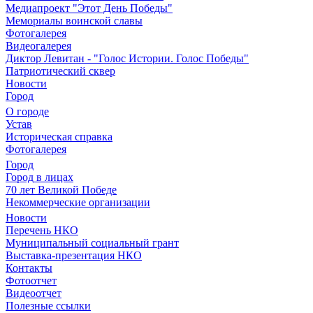
Медиапроект "Этот День Победы"
Мемориалы воинской славы
Фотогалерея
Видеогалерея
Диктор Левитан - "Голос Истории. Голос Победы"
Патриотический сквер
Новости
Город
О городе
Устав
Историческая справка
Фотогалерея
Город
Город в лицах
70 лет Великой Победе
Некоммерческие организации
Новости
Перечень НКО
Муниципальный социальный грант
Выставка-презентация НКО
Контакты
Фотоотчет
Видеоотчет
Полезные ссылки