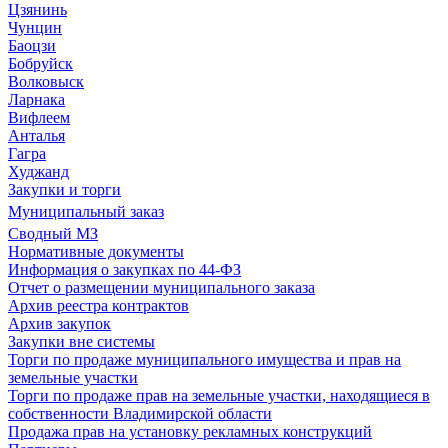
Цзянинь
Чунцин
Баоцзи
Бобруйск
Волковыск
Ларнака
Вифлеем
Анталья
Гагра
Худжанд
Закупки и торги
Муниципальный заказ
Сводный МЗ
Нормативные документы
Информация о закупках по 44-ФЗ
Отчет о размещении муниципального заказа
Архив реестра контрактов
Архив закупок
Закупки вне системы
Торги по продаже муниципального имущества и прав на
земельные участки
Торги по продаже прав на земельные участки, находящиеся в
собственности Владимирской области
Продажа прав на установку рекламных конструкций